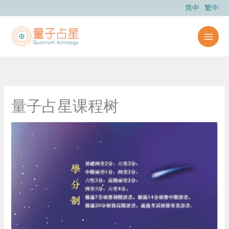
跳
简中
繁中
至
内
容
量子占星课程树