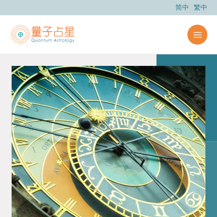
跳
简中
繁中
至
内
容