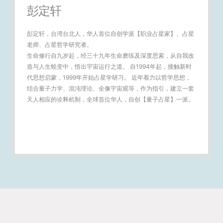
彭定轩
彭定轩，台湾台北人，华人首位自创学派【职业占星家】、占星
老师、占星哲学研究者。
生命修行自九岁起，经三十九年生命磨练及深度思索，从自我改
造与人生蜕变中，悟出宇宙运行之道。 自1994年起，接触新时
代思想启蒙，1999年开始占星学研习。 近年着力以哲学思想，
结合量子力学、混沌理论、全像宇宙观等，作为指引，建立一套
天人相应的诠释机制，全球首位华人，自创【量子占星】一派。