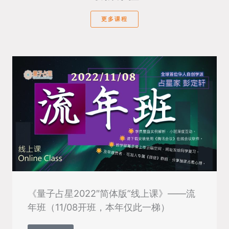
更多课程
《量子占星2022″简体版”线上课》——流
年班（11/08开班，本年仅此一梯）