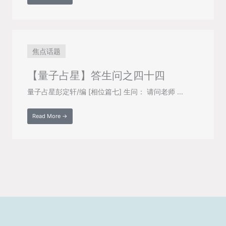
焦点话题
【量子占星】答生问之四十四
量子占星彭定轩/编 [相位篇七] 生问： 请问老师 ...
Read More →