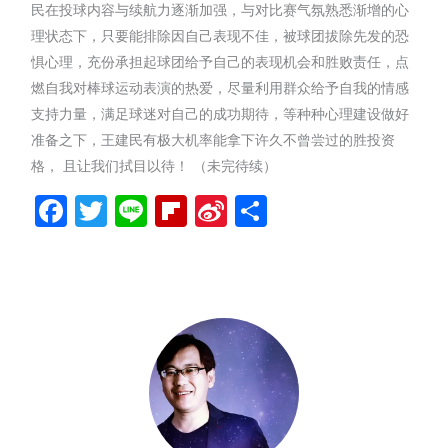
民在投球内容与续航力逐渐加强，与对比赛气氛熟悉渐增的心
理状态下，只要能排除因自己表现不佳，被球团拔除先发的恐
惧心理，充份承担起球团给予自己的表现机会和胜败责任，点
燃自我对棒球运动表演的热爱，尽量利用群众给予自我的情感
支持力量，满足球迷对自己的成功期待，等种种心理建设做好
准备之下，王建民有极大机率能拿下许久不曾尝过的胜投资
格， 且让我们拭目以待！ （未完待续）
Facebook
Twitter
Line
Flipboard
Sina
分
Weibo
享