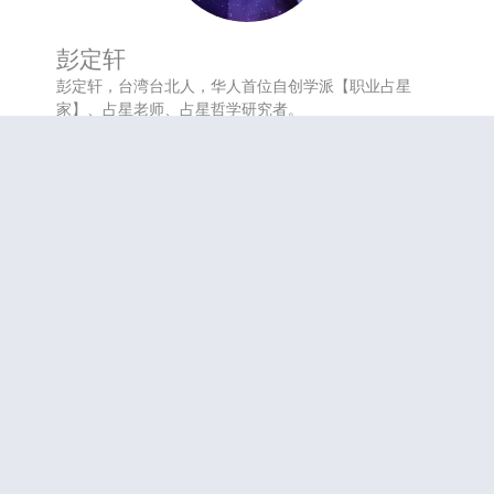
彭定轩
彭定轩，台湾台北人，华人首位自创学派【职业占星
家】、占星老师、占星哲学研究者。
生命修行自九岁起，经四十年生命磨练及深度思索，从
自我改造与人生蜕变中，悟出宇宙运行之道。
1999年开始占星学研习，近年着力以哲学思想，结合量
子力学、混沌理论、全像宇宙观等，作为指引，建立一
套天人相应的诠释机制。
全球首位华人，自创【量子占星】一派。
参与课程
咨询服务