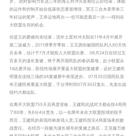
罗。 此时影响力长达三年的海王对冲火星相位正好结束，体能
的运作和控制开始自低落状态逐渐增强，冥王三合木星带来三
年好运的尾声，王幸运地再次—–也可能是最后一次—–得到在
大联盟生存的机会。
但是王的磨难尚未结束，流年土星对冲太阳在11年4月中展开
第二波威力，2011球季开季前，王又因伤被国民队列入60天伤
兵名单，估计于7月才能投入大联盟比赛。 06月24日在经过五
百多天的漫长复健，终于离开国民队的春训基地，赴小联盟从
1A比赛开始，阶段性地展开重返大联盟的复建赛，还好王建民
明显在连续三场的3A复健赛中表现进步。 07月25日国民队宣
布王建民将重返大联盟，于台湾时间07月30日复出，先发出战
纽约大都会队。
在离开大联盟755天后再度登板，王建民此战对大都会投4局用
了60球，失6分4分责失，以一名两年未在大联盟投球的投手
而言，王建民的表现尚称差强人意;王建民投完4局退场承担败
战责任。 在经历一段极为漫长艰辛的复健之路后，王克服万难
终于回到大联盟，本命土星十宫三合金星六宫，六合天王星十