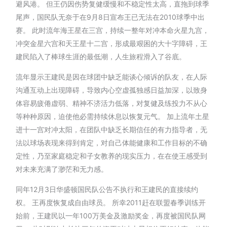
避风港。 但王仍因伤势复健缓慢和不稳定性太高，直拖到球季
尾声，国民队无奈于在9月8日宣布王已无法在2010球季中出
赛。 此时流年海王星在三宫，持续一整年对冲本命火星九宫，
冲突金星六宫和天王星十二宫，形成最艰困的大十字障碍，王
建民陷入了棒球生涯的最低潮，人生旅程滑入了谷底。
流年显示王建民是因在球团中缺乏能谈心倾诉的队友，在人际
沟通互动上出现障碍，导致内心空虚孤独感日益加深，以致身
体容易疲倦虚弱、精神不济活力低落，对复健及练投力不从心
等种种原因，迫使他必需持续休息以恢复元气。 加上流年土星
进十一宫对冲太阳，在团队中缺乏长期信任的有力指导者，无
法以球场表现来得到肯定，对自己体能健康和工作目标的不确
定性，乃至家庭稳定和子女教养的现实压力，在在使王感受到
对未来充满了渺茫和无力感。
同年12月3日华盛顿国民队公告不执行和王建民的直接续约
权。 王再度恢复成自由球员。 所幸2011赶在联盟春季训练开
始前，王建民以一年100万美金及激励奖金，再度被国民队网