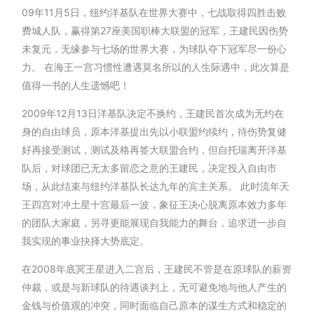
09年11月5日，纽约洋基队在世界大赛中，七战取得四胜击败
费城人队，赢得第27座美国职棒大联盟的冠军，王建民因伤势
未复元，无缘参与七场的世界大赛，为球队夺下冠军尽一份心
力。 在海王一宫习惯性遭遇莫名所以的人生际遇中，此次算是
值得一书的人生遗憾吧！
2009年12月13日洋基队决定不换约，王建民首次成为无约在
身的自由球员，原本洋基提出先以小联盟约续约，待伤势复健
好再接受测试，测试及格再签大联盟合约，但自托瑞离开洋基
队后，对球团已无太多留恋之意的王建民，决定投入自由市
场，从此结束与纽约洋基队长达九年的宾主关系。 此时流年天
王四宫对冲土星十宫最后一波，象征王决心脱离原本效力多年
的团队大家庭，另寻更能展现自我能力的舞台，追求进一步自
我实现的事业抉择大势底定。
在2008年底冥王星进入二宫后，王建民不管是在原球队的薪资
仲裁，或是与新球队的待遇谈判上，无可避免地与他人产生的
金钱与价值观的冲突，同时面临自己原本的谋生方式和稳定的