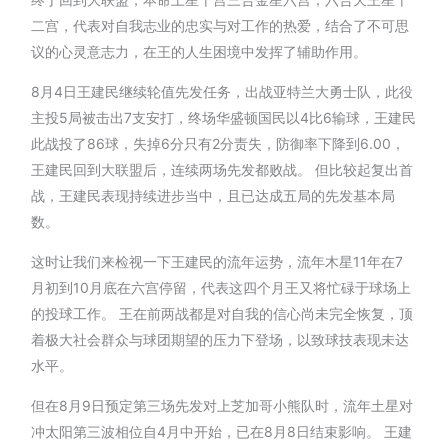
二宫，代表对自我志业的忠实与对工作的热爱，结合了不可思
议的心灵意志力，在王的人生困境中发挥了辅助作用。
8月4日王建民继续轮值先发任务，出战亚特兰大勇士队，此役
主投5局被击出7支安打，终场华盛顿国民以4比6输球，王建民
此战投了86球，失掉6分只有2分责失，防御率下降到6.00，
王建民回到大联盟后，连续两场先发都败战。 但比较起复出首
战，王建民表现持续进步当中，且已达成五局的先发基本局
数。
这时让我们来检视一下王建民的流年运势，流年木星11年在7
月初到10月底在六宫停留，代表这四个月王又将忙碌于球场上
的投球工作。 王在前两战都是对自我的信心尚未完全恢复，顶
着极大社会群众与球团期望的压力下登场，以致球技表现未达
水平。
但在8月9日预定第三场先发对上芝加哥小熊队时，流年土星对
冲太阳第三波相位自4月中开始，已在8月8日结束影响。 王建