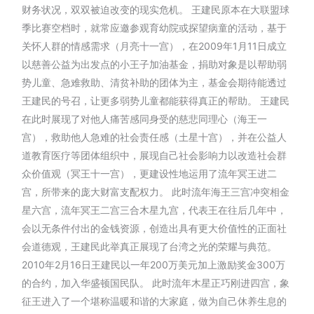
财务状况，双双被迫改变的现实危机。 王建民原本在大联盟球
季比赛空档时，就常应邀参观育幼院或探望病童的活动，基于
关怀人群的情感需求（月亮十一宫），在2009年1月11日成立
以慈善公益为出发点的小王子加油基金，捐助对象是以帮助弱
势儿童、急难救助、清贫补助的团体为主，基金会期待能透过
王建民的号召，让更多弱势儿童都能获得真正的帮助。 王建民
在此时展现了对他人痛苦感同身受的慈悲同理心（海王一
宫），救助他人急难的社会责任感（土星十宫），并在公益人
道教育医疗等团体组织中，展现自己社会影响力以改造社会群
众价值观（冥王十一宫），更建设性地运用了流年冥王进二
宫，所带来的庞大财富支配权力。 此时流年海王三宫冲突相金
星六宫，流年冥王二宫三合木星九宫，代表王在往后几年中，
会以无条件付出的金钱资源，创造出具有更大价值性的正面社
会道德观，王建民此举真正展现了台湾之光的荣耀与典范。
2010年2月16日王建民以一年200万美元加上激励奖金300万
的合约，加入华盛顿国民队。 此时流年木星正巧刚进四宫，象
征王进入了一个堪称温暖和谐的大家庭，做为自己休养生息的