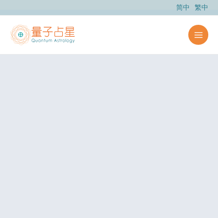
跳
简中
繁中
至
内
容