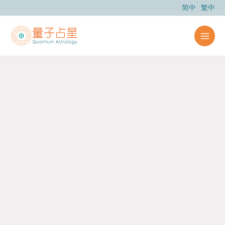
跳
简中
繁中
至
内
容