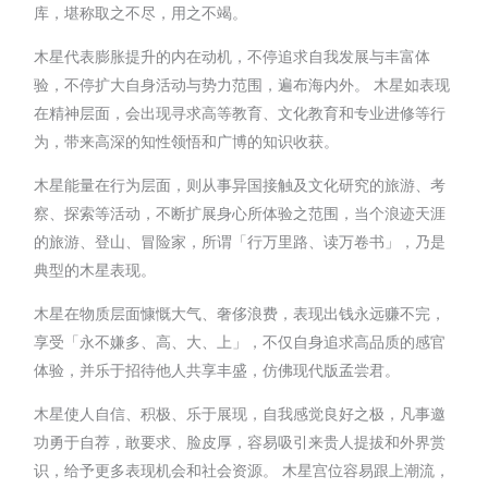
库，堪称取之不尽，用之不竭。
木星代表膨胀提升的内在动机，不停追求自我发展与丰富体
验，不停扩大自身活动与势力范围，遍布海内外。 木星如表现
在精神层面，会出现寻求高等教育、文化教育和专业进修等行
为，带来高深的知性领悟和广博的知识收获。
木星能量在行为层面，则从事异国接触及文化研究的旅游、考
察、探索等活动，不断扩展身心所体验之范围，当个浪迹天涯
的旅游、登山、冒险家，所谓「行万里路、读万卷书」，乃是
典型的木星表现。
木星在物质层面慷慨大气、奢侈浪费，表现出钱永远赚不完，
享受「永不嫌多、高、大、上」，不仅自身追求高品质的感官
体验，并乐于招待他人共享丰盛，仿佛现代版孟尝君。
木星使人自信、积极、乐于展现，自我感觉良好之极，凡事邀
功勇于自荐，敢要求、脸皮厚，容易吸引来贵人提拔和外界赏
识，给予更多表现机会和社会资源。 木星宫位容易跟上潮流，