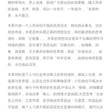
顺利带风向，受人追捧、获得广大群众的欢迎爱戴，随之而来
的金钱、名声、财富，得以一步登天、一举成功，「名闻利
养」永不匮乏。
木星代表一个人所深信不疑的高层信念，相信就会看见、信念
创造奇迹，木星是种乐观正面的理想信念，和积极进取的思考
倾向，俗称「正能量」。 木星的理想信念更高于头脑的理性与
情绪的感性，若非属于系统化的「宗教信仰」，如佛教、回
教、基督教、天主教所信奉的世界观，就是「价值信念」，如
善有善报、恶有恶报，再不然「科学定律」，如相信地球是圆
的、水往低处流等。
木星同时是个人与社会所信奉之的世间准则，诸如人生观、价
值观与世界观，以及生活常识和事物原理，小至相信不喝冰水
的养生观、奉行子时养肝的作息观;中至认为「唯物」的细菌是
致病因子，亦或信奉「唯心」的情绪才是病因;大至思考「生命
意义何在」之哲学观、是否相信世界是由「大霹雳」所源起的
宇宙观，每个人习焉不察的高层信念是属何种模式， 都可以从