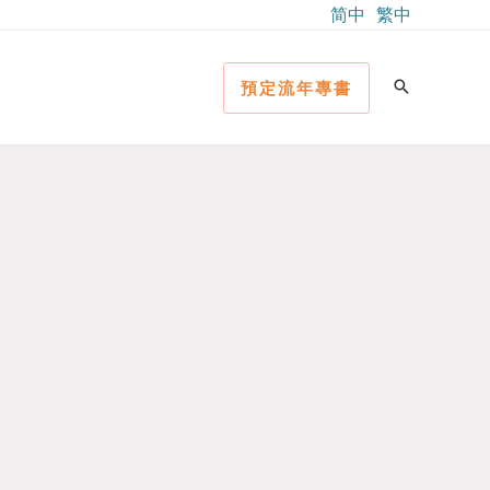
简中
繁中
預定流年專書