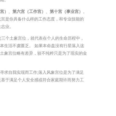
宫）
、
第六宫（工作宫）
、
第十宫（事业宫）
。
六宫是你具备什么样的工作态度，和专业技能的
生志业。
这三个土象宫位，就代表在个人的生命历程中，
本生活不虞匮乏。 如果本命盘没有行星落入这
土象宫位略有差异，较不纯粹只是为了现实的金
寻求自我实现而工作;落入风象宫位是为了满足
是基于满足个人安全感或符合家庭期许而努力工