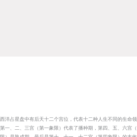
西洋占星盘中有后天十二个宫位，代表十二种人生不同的生命领
第一、二、三宫（第一象限）代表了播种期，第四、五、六宫（
限）是熟成期，最后是第十、十一、十二宫（第四象限）的丰收