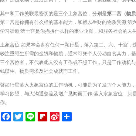
其中和工作关联最密切的是三个土象宫位，分别是
第二宫（物质
第二宫是你拥有什么样的基本能力，和赖以生财的物质资源;第
学习渠道;第十宫是你抱持什么样的事业企图，和服务社会的人
土象宫位 如果本命盘有任何一颗行星，落入第二、六、十宫，
较注重维生所需的金钱和物质，通常可凭个人劳动自食其力，基
三个宫位者，不代表此人没有工作或不想工作，只是工作动机与
钱谋生、物质需求及社会成就而工作。
譬如行星落入火象宫位的工作动机，可能是为了发挥个人能力，
学习欲望，与人沟通交流及增广见闻而工作;落入水象宫位，则
作。
Facebook
Twitter
Line
Flipboard
Sina
分
Weibo
享