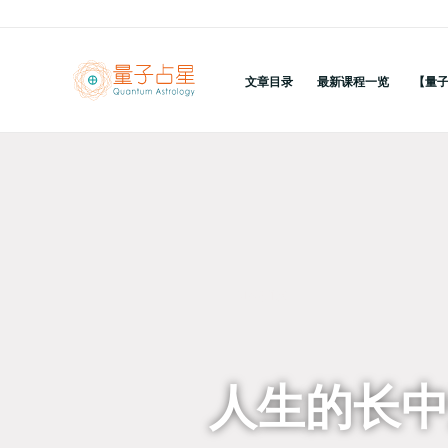
跳
至
内
文章目录
最新课程一览
【量
容
回到列表
人生的长中