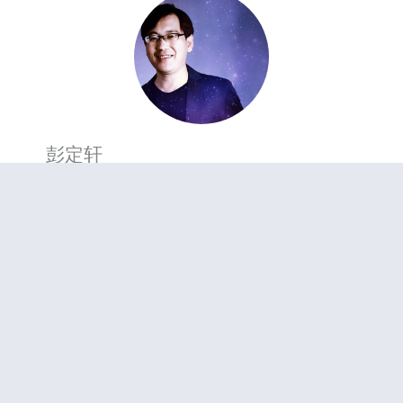
彭定轩
彭定轩，台湾台北人，华人首位自创学派【职业占星
家】、占星老师、占星哲学研究者。
生命修行自九岁起，经四十年生命磨练及深度思索，从
自我改造与人生蜕变中，悟出宇宙运行之道。
1999年开始占星学研习，近年着力以哲学思想，结合量
子力学、混沌理论、全像宇宙观等，作为指引，建立一
套天人相应的诠释机制。
全球首位华人，自创【量子占星】一派。
参与课程
咨询服务