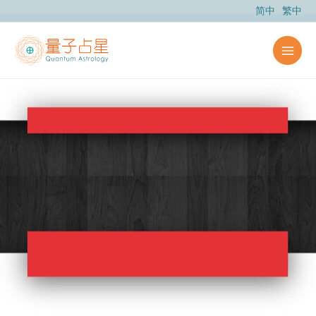
跳
简中
繁中
至
内
容