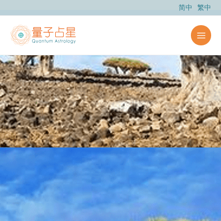
跳
简中
繁中
至
内
容