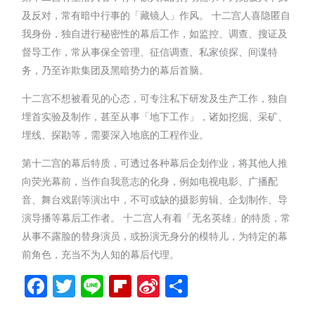
及反对，常有暗中行事的「藏镜人」作风。 十二宫人喜隐匿自
我身份，独自进行秘密性的幕后工作，如监控、调查、搜证及
督导工作，常从事保全管理、征信调查、私家侦探、间谍特
务，乃至诈欺集团及黑暗势力的幕后首脑。
十二宫不想被看见的心态，可专注私下研发及生产工作，独自
埋首实验及制作，甚至从事「地下工作」，诸如挖掘、采矿、
埋线、探勘等，需要深入地底的工程作业。
第十二宫的幕后特质，可透过各种幕后企划作业，将其他人推
向荧光幕前，当作自我意志的化身，例如电视电影、广播配
音、舞台戏剧等演出中，不可或缺的摄影剪辑、企划制作、导
演导播等幕后工作者。 十二宫人有着「无名英雄」的特质，常
从事不露脸的替身演员，或扮演无身分的模特儿，为特定的幕
前角色，充当不为人知的幕后代理。
Facebook
Twitter
Line
Flipboard
Sina
分
Weibo
享