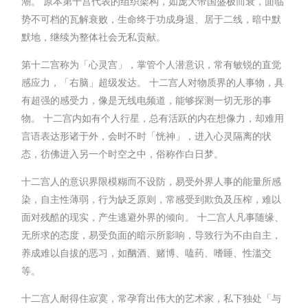
潮。 原本第十宫代表的组织架构，如庞大帝国盛极而衰，面临
势不可档的瓦解衰败，生命终于功成身退、居于二线，暗中默
默地，继续为整体社会无私贡献。
第十二宫称为「心灵宫」，掌管个人潜意识，常有敏锐的直觉
感应力，「右脑」超级发达。 十二宫人对物质界的人事物，具
有超强的感受力，像是无线电频道，能够探测一切无形的事
物。 十二宫内如有个人行星，总有活跃的内在想像力，却难用
言语表达形诸于外，会时不时「恍神」，进入心灵隔离的状
态，彷佛进入另一个时空之中，俗称作白日梦。
十二宫人的意识界限模糊而不设防，易受外界人事的能量所感
染，自主性薄弱，行为缺乏原则，常感受到欺负及压榨，难以
面对残酷的现实，产生逃避外界的倾向。 十二宫人凡事随缘、
无所求的态度，易受负面的暗示所影响，导致行为不由自主，
养成难以自拔的恶习，如酗酒、赌博、嗑药、嗜睡、性滥交
等。
十二宫人耐得住寂寞，常孕育出伟大的艺术家，私下独处「与