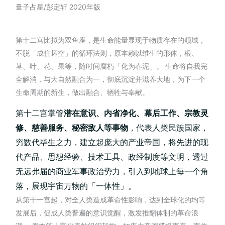
量子占星/彭定轩
2020
年版
第十二宫比拟为双鱼座，是生命能量显现于物质存在的领域，
不脱「成住坏空」的循环法则，原本赖以维生的形体，根、
茎、叶、花、果等，随时间腐朽「化为春泥」。 生命将自我完
全解消，与大自然融合为一，彻底沉淀并滋养大地，为下一个
生命周期的新生，做出融合、牺牲与奉献。
第十二宫掌管
潜在意识、内省净化、幕后工作、宗教灵
修、慈善服务、秘密敌人等事物
，代表人类民族国家，
穷数代毕生之力，建立起庞大的产业帝国，将先进的现
代产品、思想经验、技术工具、政经制度等文明，透过
无远弗届的商业军事政治势力，引入到地球上每一个角
落，展现宇宙万物的「一体性」。
从第十一宫起，对全人类造成革命性影响，达到全球化的均等
发展后，促成人类普遍的意识觉醒，激发推翻体制的革命浪