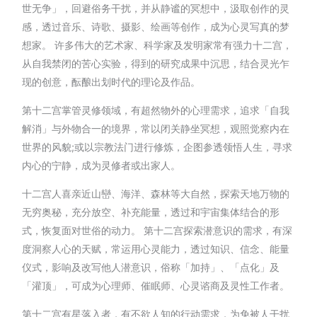
世无争」，回避俗务干扰，并从静谧的冥想中，汲取创作的灵
感，透过音乐、诗歌、摄影、绘画等创作，成为心灵写真的梦
想家。 许多伟大的艺术家、科学家及发明家常有强力十二宫，
从自我禁闭的苦心实验，得到的研究成果中沉思，结合灵光乍
现的创意，酝酿出划时代的理论及作品。
第十二宫掌管灵修领域，有超然物外的心理需求，追求「自我
解消」与外物合一的境界，常以闭关静坐冥想，观照觉察内在
世界的风貌;或以宗教法门进行修炼，企图参透领悟人生，寻求
内心的宁静，成为灵修者或出家人。
十二宫人喜亲近山巒、海洋、森林等大自然，探索天地万物的
无穷奥秘，充分放空、补充能量，透过和宇宙集体结合的形
式，恢复面对世俗的动力。 第十二宫探索潜意识的需求，有深
度洞察人心的天赋，常运用心灵能力，透过知识、信念、能量
仪式，影响及改写他人潜意识，俗称「加持」、「点化」及
「灌顶」，可成为心理师、催眠师、心灵谘商及灵性工作者。
第十二宫有星落入者，有不欲人知的行动需求，为免被人干扰