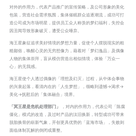
对外的作用力，代表产品推广的宣传策略，及公司形象的美化
包装，营造社会需求氛围，集体催眠群众追逐潮流，成功可打
造公司成为市场明星，提供员工众人称羡的梦幻福利，失控会
因丑闻导致形象破灭，遭受公众唾弃。
海王星象征追求美好情境的梦想力量，促使个人摆脱现实的粗
糙鄙俗，唤醒心灵的无穷想像力，藉着对「梦幻逸品」及偶像
人物的集体崇拜，盲从模仿营造出相似情境，体验「万众一
心」的无我感。
海王星使个人透过偶像的「理想及幻灭」过程，从中体会事物
的兴衰起落，看清内在的「人生梦想」，领略到遗憾→渴求→
美化→抚慰后的「集体融合」境界。
「冥王星是危机处理部门」
，对内的作用力，代表公司「陈腐
僵化」模式的改造，及过时产品的汰旧换新，转型成功可带来
脱胎换骨的崭新气象，开创更具优势的「蓝海市场」，失败则
面临体制瓦解的倒闭或重整。