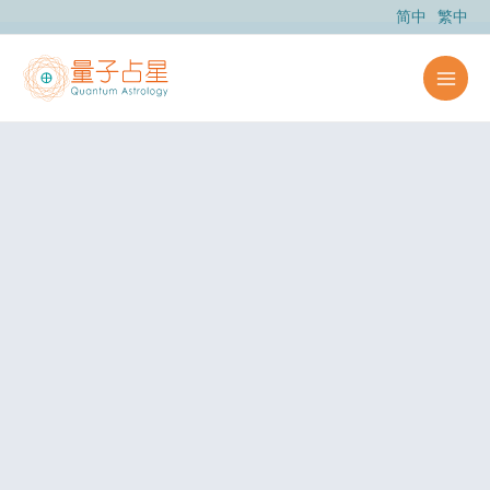
跳
简中
繁中
至
内
容