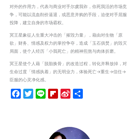
对外的作用力，代表与商业对手尔虞我诈，你死我活的市场竞
争，可能以流血削价逼退，或恶意并购的手段，迫使对手屈服
投降，建立自身的市场霸权。
冥王星象征人生重大冲击的「摧毁力量」，藉由对生物「原
欲」财务、情感及权力的掌控争夺，造成「玉石俱焚」的毁灭
局面，使个人经历「小我死亡」的精神煎熬与肉体折磨。
冥王星使个人藉「脱胎换骨」的改造过程，转化并释放掉，对
生命过度「情感执着」的无明业力，体验死亡→重生→信任→
臣服的心灵净化感。
Facebook
Twitter
Line
Flipboard
Sina
分
Weibo
享