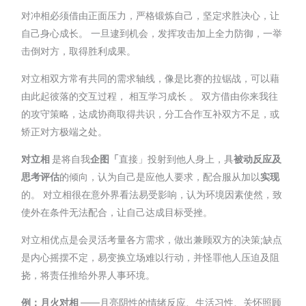
对冲相必须借由正面压力，严格锻炼自己，坚定求胜决心，让
自己身心成长。 一旦逮到机会，发挥攻击加上全力防御，一举
击倒对方，取得胜利成果。
对立相双方常有共同的需求轴线，像是比赛的拉锯战，可以藉
由此起彼落的交互过程， 相互学习成长 。 双方借由你来我往
的攻守策略，达成协商取得共识，分工合作互补双方不足，或
矫正对方极端之处。
对立相
是将自我
企图「
直接」投射到他人身上，具
被动反应及
思考评估
的倾向，认为自己是应他人要求，配合服从加以
实现
的。 对立相很在意外界看法易受影响，认为环境因素使然，致
使外在条件无法配合，让自己达成目标受挫。
对立相优点是会灵活考量各方需求，做出兼顾双方的决策;缺点
是内心摇摆不定，易变换立场难以行动，并怪罪他人压迫及阻
挠，将责任推给外界人事环境。
例：月火对相
——月亮阴性的情绪反应、生活习性、关怀照顾