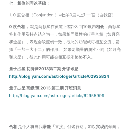
七、相位的理论基础：
1. 0 度合相（Conjuntion ）=牡羊0度=上升一宫（自我宫）
0
度合相，
就是两颗星在黄道上差距8 到10度内
相会
，两颗星
将其作用及特点结合为一，如果相同属性的行星合相（如月亮
和金星），表现会较流畅一致，彼此的功能就可相互交流，发
挥「一加一大于二」的作用。 如果两颗星的属性不同（如月亮
和火星），彼此作用可能会相互抵消格格不入。
量子占星 初阶班2013第二期 开课讯息
http://blog.yam.com/astrologer/article/62935824
量子占星 高级
班 2013 第二期 开班消息
http://blog.yam.com/astrologer/article/62955999
合相
是个人将自我
潜能「
直接
」
付诸行动，加以
实现
的倾向，