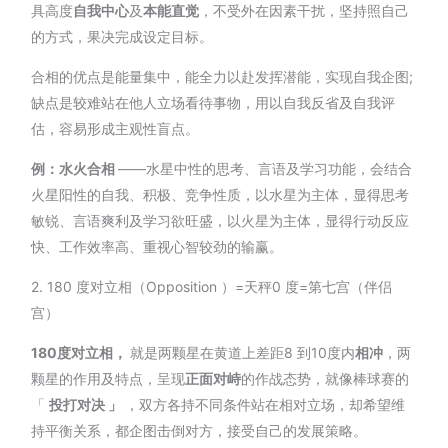
具高度
自我中心
及
本能直觉
，不受外在因素干扰，坚持照自己
的方式，果决完成设定目标。
合相的优点是能量集中，能全力以赴发挥潜能，实现自我企图;
缺点是较难站在他人立场看待事物，用以自我反省及自我评
估，容易形成主观性盲点。
例：水火合相
——水星中性的思考、言语及学习功能，会结合
火星阳性的自我、积极、竞争性质，以水星为主体，显得思考
敏锐、言语爽利及学习欲旺盛，以火星为主体，显得行动反应
快、工作效率高、重视心智较劲的输赢。
2. 180 度对立相（Opposition ）=天秤0 度=第七宫（伴侣
宫）
180度对立相，
就是两颗星在黄道上差距8 到10度内
相冲
，两
颗星的作用及特点，呈现
正面对峙
的作战态势，就像棒球赛的
「
投打对决 」
，双方各持不同条件站在相对立场，却希望维
持平衡关系，都企图击倒对方，接受自己的发展策略。