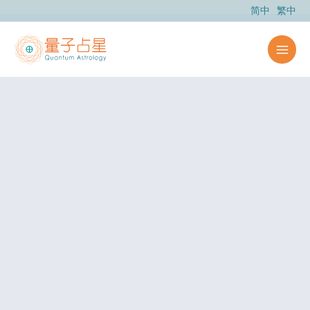
跳
简中
繁中
至
内
容