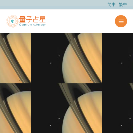
跳
简中
繁中
至
内
容