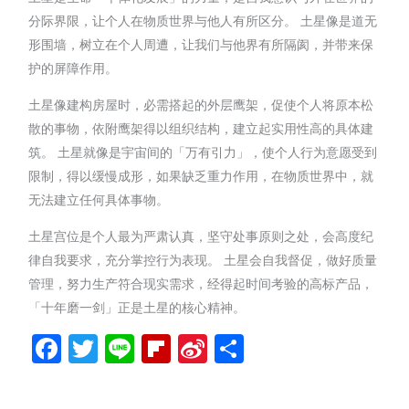
分际界限，让个人在物质世界与他人有所区分。 土星像是道无
形围墙，树立在个人周遭，让我们与他界有所隔阂，并带来保
护的屏障作用。
土星像建构房屋时，必需搭起的外层鹰架，促使个人将原本松
散的事物，依附鹰架得以组织结构，建立起实用性高的具体建
筑。 土星就像是宇宙间的「万有引力」，使个人行为意愿受到
限制，得以缓慢成形，如果缺乏重力作用，在物质世界中，就
无法建立任何具体事物。
土星宫位是个人最为严肃认真，坚守处事原则之处，会高度纪
律自我要求，充分掌控行为表现。 土星会自我督促，做好质量
管理，努力生产符合现实需求，经得起时间考验的高标产品，
「十年磨一剑」正是土星的核心精神。
Facebook
Twitter
Line
Flipboard
Sina
分
Weibo
享