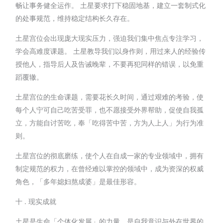
畅让事务健全运作。 土星要求打下稳固地基，建立一套制式化
的处事规范，维持稳定结构长久存在。
土星宫位会出现庞大现实压力，强迫我们集中焦点专注学习，
学会高难度课题。 土星教导我们以身作则，用过来人的经验传
授他人，指导后人及告诫晚辈，不要再犯同样的错误，以免重
蹈覆辙。
土星宫位的生命课题，需要花长久时间，通过艰难的考验，使
每个人宁可自己吃苦受罪，也不愿接受外界帮助，促使自我孤
立，方能自讨苦吃，奉「吃得苦中苦，方为人上人」为行为准
则。
土星宫位的彻底磨练，使个人在自成一家的专业领域中，拥有
制定规范的权力，在曾经难以掌控的领域中，成为资深的权威
角色，「多年媳妇熬成婆」是最佳形容。
十 . 现实成就
土星是生命「个体化发展」的力量，是自我意识与外在世界的