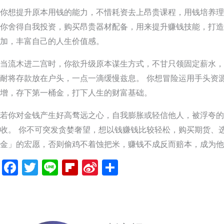
你想提升原本用钱的能力，不惜耗资去上昂贵课程，用钱培养理
你舍得自我投资，购买昂贵器材配备，用来提升赚钱技能，打造
加，丰富自己的人生价值感。
当流木进二宫时，你欲升级原本谋生方式，不甘只领固定薪水，
耐将存款放在户头，一点一滴缓慢兹息。 你想冒险运用手头资
增，存下第一桶金，打下人生的财富基础。
若你对金钱产生好高骛远之心，自我膨胀或轻信他人，被浮夸的
收。 你不可突发贪婪奢望，想以钱赚钱比较轻松，购买期货、
金」的宏愿，否则偷鸡不着蚀把米，赚钱不成反而赔本，成为他
Facebook
Twitter
Line
Flipboard
Sina
分
Weibo
享