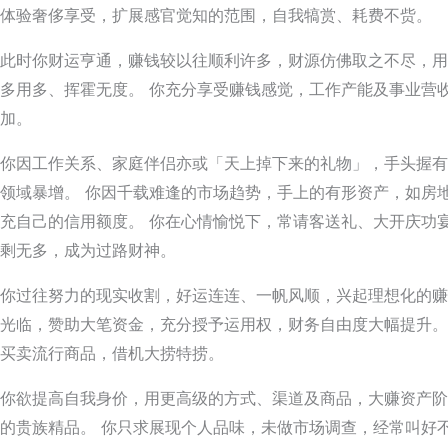
体验奢侈享受，扩展感官觉知的范围，自我犒赏、耗费不赀。
此时你财运亨通，赚钱较以往顺利许多，财源仿佛取之不尽，用
多用多、挥霍无度。 你充分享受赚钱感觉，工作产能及事业营
加。
你因工作关系、家庭伴侣亦或「天上掉下来的礼物」，手头握有
领域暴增。 你因千载难逢的市场趋势，手上的有形资产，如房
充自己的信用额度。 你在心情愉悦下，常请客送礼、大开庆功
剩无多，成为过路财神。
你过往努力的现实收割，好运连连、一帆风顺，兴起理想化的赚
光临，赞助大笔资金，充分授予运用权，财务自由度大幅提升。
买卖流行商品，借机大捞特捞。
你欲提高自我身价，用更高级的方式、渠道及商品，大赚资产阶
的贵族精品。 你只求展现个人品味，未做市场调查，经常叫好