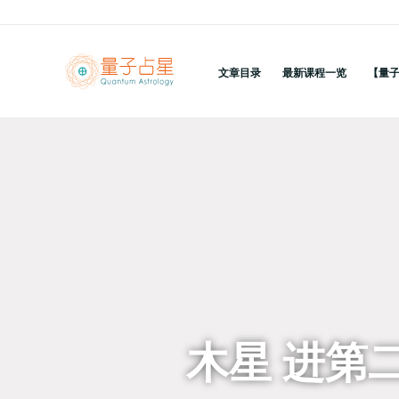
跳
至
内
文章目录
最新课程一览
【量
容
回到列表
木星 进第