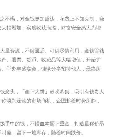
之不竭，对金钱更加豁达，花费上不知克制，赚
收大幅增加，实质收获满溢，财富安全感大为增
大量资源，不虞匮乏、可供尽情利用，金钱管辖
地产、股票、货币、收藏品等大幅增值，开始扩
宴、举办丰盛宴会，慷慨分享招待他人，最终所
钱念头，
「
画下大饼
」
鼓吹募集，吸引有钱贵人
 你嗅到蓬勃的市场商机，企图趁着时势所趋，
级手中的钱，不惜血本砸下重金，打造量稀价昂
不叫座，留下一堆库存，随着时间跌价。