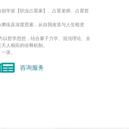
自创学派【职业占星家】、占星老师、占星哲
命磨练及深度思索，从自我改造与人生蜕变
着力以哲学思想，结合量子力学、混沌理论、全
套天人相应的诠释机制。
】一派。
咨询服务