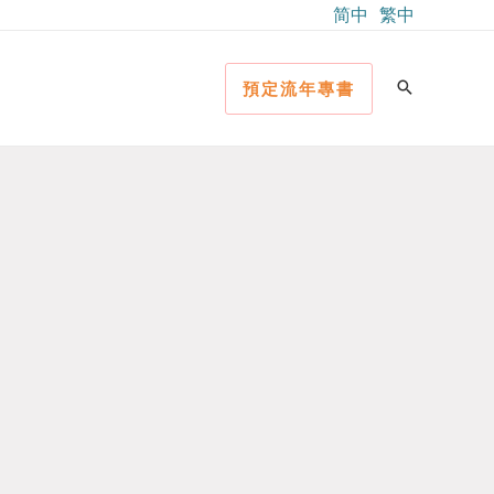
简中
繁中
預定流年專書