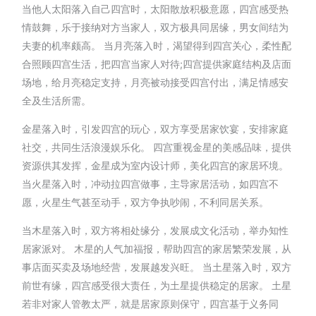
当他人太阳落入自己四宫时，太阳散放积极意愿，四宫感受热
情鼓舞，乐于接纳对方当家人，双方极具同居缘，男女间结为
夫妻的机率颇高。 当月亮落入时，渴望得到四宫关心，柔性配
合照顾四宫生活，把四宫当家人对待;四宫提供家庭结构及店面
场地，给月亮稳定支持，月亮被动接受四宫付出，满足情感安
全及生活所需。
金星落入时，引发四宫的玩心，双方享受居家饮宴，安排家庭
社交，共同生活浪漫娱乐化。 四宫重视金星的美感品味，提供
资源供其发挥，金星成为室内设计师，美化四宫的家居环境。
当火星落入时，冲动拉四宫做事，主导家居活动，如四宫不
愿，火星生气甚至动手，双方争执吵闹，不利同居关系。
当木星落入时，双方将相处缘分，发展成文化活动，举办知性
居家派对。 木星的人气加福报，帮助四宫的家居繁荣发展，从
事店面买卖及场地经营，发展越发兴旺。 当土星落入时，双方
前世有缘，四宫感受很大责任，为土星提供稳定的居家。 土星
若非对家人管教太严，就是居家原则保守，四宫基于义务同