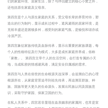
们的家庭环境、居家生活，除了与伴侣建立的核心小窝之外，
还包括原生家庭及父母亲。
第四宫是个人与原生家庭的关系，受父母长辈的养育对待，塑
造出的行为制约，显示成长过程中，遮风避雨的居家环境，是
充裕丰盛还是困顿多舛，感受到的家庭气氛，是愉悦和谐亦或
冷漠严厉。
第四宫象征家族传统及血脉传承，显示出重要的家族课题，每
个人的性格特征及行为模式，大多是成长家庭所养成，俗称
「家教」。 第四宫主宰个人的生活空间，会打造专属的小天
地，当成私密的情感避风港，满足安全归属感的需求。
第四宫与人类在俗世的生命根源关连深厚，会追溯自己的心理
根源所在，从家庭背景追寻到祖先传承，再追溯至群族、种
族、国族等更大更久的生命源头，发展出民族认同及国族意
识，采取守护家园、保家卫国的行为。
在私人关系中，四宫若非显现在血亲姻亲的家属间，也常是室