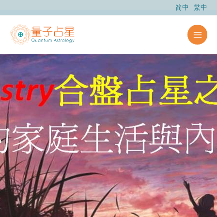
跳
简中
繁中
至
内
容