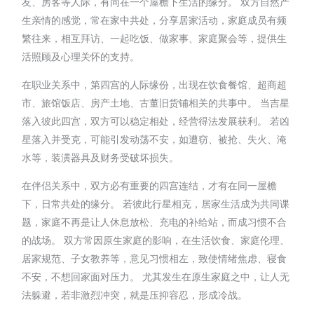
友、房客等人际，有同在一个屋檐下生活的缘分。 双方自然产
生亲情的感觉，常在家中共处，分享居家活动，家庭成员有频
繁往来，相互拜访、一起吃饭、做家事、家庭聚会等，提供生
活照顾及心理关怀的支持。
在职业关系中，第四宫的人际缘份，出现在饮食餐馆、超商超
市、旅馆饭店、房产土地、古董旧货铺相关的共事中。 当吉星
落入彼此四宫，双方可以稳定相处，经营得法发展获利。 若凶
星落入并受克，可能引发动荡不安，如遭窃、被抢、失火、淹
水等，装潢器具及财务受破坏损失。
在伴侣关系中，双方必有重要的四宫连结，才有在同一屋檐
下，日常共处的缘分。 若彼此行星相克，居家生活成为共同课
题，家庭不再是让人休息放松、充电的补给站，而成习惯不合
的战场。 双方常因原生家庭的影响，在生活饮食、家庭伦理、
居家规范、子女教养等，意见习惯相左，致使情绪焦虑、寝食
不安，不想回家面对压力。 尤其发生在原生家庭之中，让人无
法躲避，若非激烈冲突，就是压抑容忍，形成冷战。