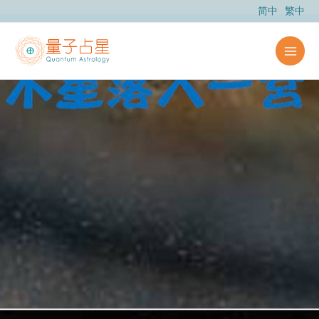
跳
简中
繁中
至
内
容