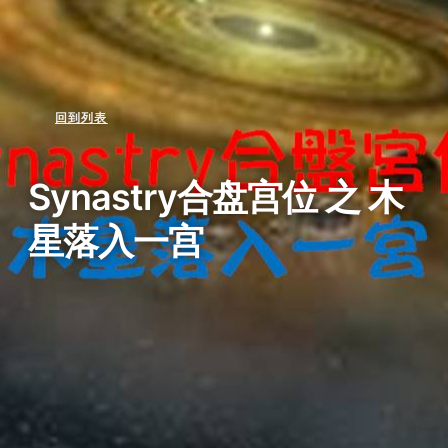
回到列表
Synastry合盘宫位 之 木
星落入一宫