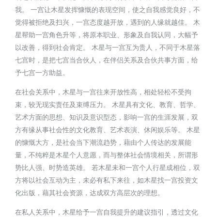
我。 一宫让木星发挥慷慨的表现空间，使之自我感觉良好，不
觉得被拒绝及扫兴，一宫态度越开放，遇到的人缘就越佳。 木
星帮助一宫角色升等，将原本职业、形象及自我认同，大幅予
以改善，得到社会肯定。 木星与一宫互为贵人，不同于木星落
七宫时，是把七宫当合伙人，在伴侣关系及合伙共事方面，给
予七宫一方助益。
在社会关系中，木星与一宫往来开放性高，相处轻松不受拘
束，较无现实责任及束缚压力。 木星具有文化、教育、哲学、
艺术方面的思想、知识及意识型态，影响一宫的生涯发展，双
方有缘从事社会性的文化教育、艺术表演、休闲娱乐等。 木星
的慷慨大方，是社会当下潮流趋势，藉由个人传达的发展能
量，不纯粹是木星个人意愿，而与整体社会情境相关，所谓形
势比人强、时势造英雄。 若木星未和一宫个人行星成相位，双
方将以社会互动为主，未必有私下来往，如木星找一宫投资文
化出版，藉其社会资源，达成双方高层次的理想。
在私人关系中，木星给予一宫自我提升的建议指引，透过文化