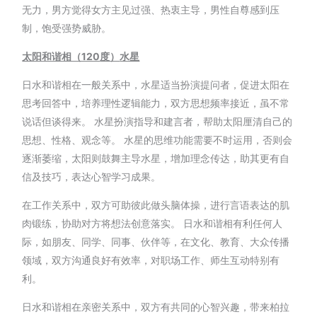
无力，男方觉得女方主见过强、热衷主导，男性自尊感到压
制，饱受强势威胁。
太阳和谐相（120
度）
水星
日水和谐相在一般关系中，水星适当扮演提问者，促进太阳在
思考回答中，培养理性逻辑能力，双方思想频率接近，虽不常
说话但谈得来。 水星扮演指导和建言者，帮助太阳厘清自己的
思想、性格、观念等。 水星的思维功能需要不时运用，否则会
逐渐萎缩，太阳则鼓舞主导水星，增加理念传达，助其更有自
信及技巧，表达心智学习成果。
在工作关系中，双方可助彼此做头脑体操，进行言语表达的肌
肉锻练，协助对方将想法创意落实。 日水和谐相有利任何人
际，如朋友、同学、同事、伙伴等，在文化、教育、大众传播
领域，双方沟通良好有效率，对职场工作、师生互动特别有
利。
日水和谐相在亲密关系中，双方有共同的心智兴趣，带来柏拉