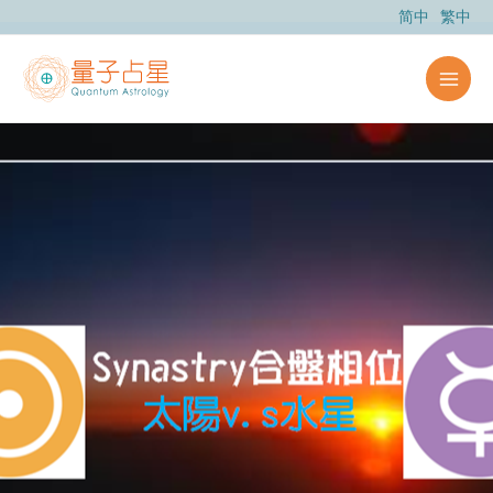
跳
简中
繁中
至
内
容