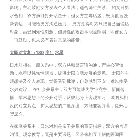
影响，主动鼓励女方发表个人看法，适合师生关系。 如女日男
水合相，双方虽能打开话匣子，但女方主导话题，畅所欲言强
势表达，可能给男方沟通压力。 男方觉得对方只把自己当说话
对象，虽受到知性刺激，但男性的攻击本能被削弱，即使女方
一再鼓励，也未必有表达意见的能量。
太阳对立相（180
度）
水星
日水对相在一般关系中，双方将频繁言语沟通，产生心智较
劲，水星以纯知性观点，提供太阳自我发展的意见。 太阳的主
观想法及个人表现，觉得受到批评，自尊感到不安，难以接受
水兴建议。 在社会关系中，双方可能成为学业竞争、新闻传
播、学术思想上的公开对手，从彼此身上客观学习，试图从相
反的对立观点，扩大思想的广度深度，方能兼容并蓄，提升心
智层次。
在家庭关系中，日水对相是亲子关系的重要指标，双方的言语
沟通、观念教育，既是主要课题，又带来相互了解的隔阂困