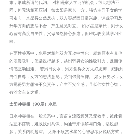
难，形成所谓的代沟。 对相是家人学习的机会，彼此想法不
同，但无法相互压制，如太阳是家长一方，强势主导子女的学
习走向，水星将公然反抗，双方容易因日常兴趣、课业学习及
升学方向的想法不合，产生意见对立。 如水星是家长，则子女
心智有高度自主性，父母虽然操心多虑，但难以改变其学习性
向。
在两性关系中，水星对相的双方互动中性化，就算原本有其他
的浪漫吸引，但话说得越多，越削弱男女的性吸引力，反而使
情感互动困难。 若男日女水，男方觉得女方太好思辩，威胁到
男性自尊，女方的想法意见，受到强势压抑。 如女日男水，女
方觉得男方想法不负责任，产生不安全感，且低估女性心智，
有沙文主义之嫌。
太阳冲突相（90
度）
水星
日水冲突相在一般关系中，言语交流既频繁又无效率，彼此看
法互不搭调，难以找到共识，沟通带来误解与口角，话说越
多，关系内耗越深。 太阳不欣赏水星的心智思考及说话方式，