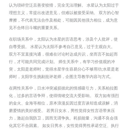
认为琐碎空泛且善变狡猾，完全无法理解。 水星认为太阳过于
理想主义，常提出改进意见，但难以被接受采纳。 双方的心智
摩擦，不代表无法合作及相处，可能因其他强力相位，成为意
见不合终日斗嘴的重要关系。
在职场关系中，太阳认为水星的言语思考，涉及个人批评，使
自尊受损。 水星认为太阳不参考自己意见，过于主观自大。
双方不宜直接沟通，很难在讨论时达成共识，坐而言不如起而
行，才可能共同完成计划。 师生关系中，有学习价值观的冲
突，太阳是老师时，觉得水星学生容易分心不够用功;水星是老
师时，太阳学生挑剔批评老师，企图主导教学内容与方式。
在两性关系中，日水冲突减损彼此的情感吸引力，关系柏拉图
化，过多的言语争辩，使得情绪交流大受影响。 双方如有强烈
的金火、金海等相位，原本浪漫反因过度言谈却造成误解，消
磨爱情的美好感受。 若男日女水，男性觉得女性言语带来压
力，激起自我防卫，因而无谓争执、耗损能量，沟通不良会强
化其它不合因素。 如女日男水，女性觉得男性承诺空泛、执行