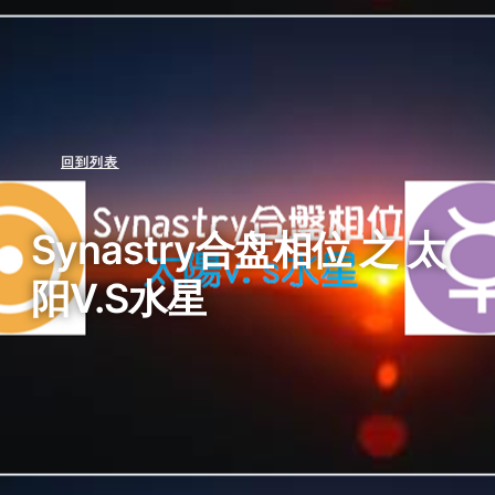
回到列表
Synastry合盘相位 之 太
阳v.s水星