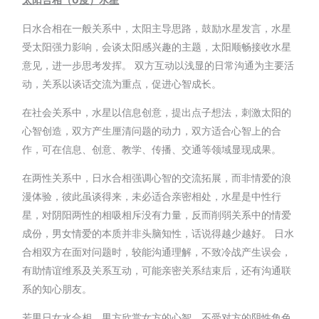
日水合相在一般关系中，太阳主导思路，鼓励水星发言，水星
受太阳强力影响，会谈太阳感兴趣的主题，太阳顺畅接收水星
意见，进一步思考发挥。 双方互动以浅显的日常沟通为主要活
动，关系以谈话交流为重点，促进心智成长。
在社会关系中，水星以信息创意，提出点子想法，刺激太阳的
心智创造，双方产生厘清问题的动力，双方适合心智上的合
作，可在信息、创意、教学、传播、交通等领域显现成果。
在两性关系中，日水合相强调心智的交流拓展，而非情爱的浪
漫体验，彼此虽谈得来，未必适合亲密相处，水星是中性行
星，对阴阳两性的相吸相斥没有力量，反而削弱关系中的情爱
成份，男女情爱的本质并非头脑知性，话说得越少越好。 日水
合相双方在面对问题时，较能沟通理解，不致冷战产生误会，
有助情谊维系及关系互动，可能亲密关系结束后，还有沟通联
系的知心朋友。
若男日女水合相，男方欣赏女方的心智，不受对方的阴性角色