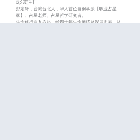
彭定轩
彭定轩，台湾台北人，华人首位自创学派【职业占星
家】、占星老师、占星哲学研究者。
生命修行自九岁起，经四十年生命磨练及深度思索，从
自我改造与人生蜕变中，悟出宇宙运行之道。
1999年开始占星学研习，近年着力以哲学思想，结合量
子力学、混沌理论、全像宇宙观等，作为指引，建立一
套天人相应的诠释机制。
全球首位华人，自创【量子占星】一派。
参与课程
咨询服务