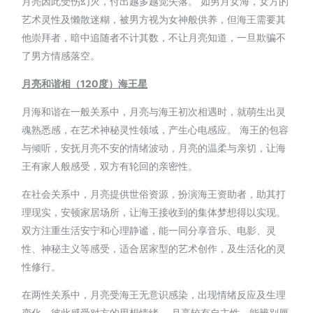
月亮因此受伤幻灭，付出越多越觉失落。 如男月女海，女方的
艺术灵性及懒散迷糊，被男方视为女神般供养，但海王需要其
他崇拜者，暗中追随者不计其数，不让月亮知道，一旦欺骗不
了男方情感落空。
月亮和谐相（120
度）
海王星
月海和谐在一般关系中，月亮与海王初次相遇时，就萌生出灵
魂熟悉感，在艺术神秘灵性领域，产生心电感应。 海王的包容
与倾听，安抚月亮不安的情绪波动，月亮的温柔与亲切，让海
王有家人般感受，双方有轮回的亲密性。
在社会关系中，月亮提供世俗资源，扮演海王资助者，助其打
理现实，安顿家居场所，让海王接收到的集体梦想得以实现。
双方注重生活安宁和心理静谧，能一同分享音乐、电影、灵
性、神秘主义等感受，适合居家型的艺术创作，及生活化的灵
性修行。
在两性关系中，月亮受海王无意识感染，出现情绪反应及生理
变化，彼此感受对方的思想情绪。 月亮较有自主性，能辨别厘