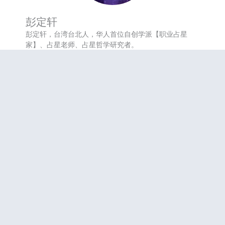
彭定轩
彭定轩，台湾台北人，华人首位自创学派【职业占星
家】、占星老师、占星哲学研究者。
生命修行自九岁起，经四十年生命磨练及深度思索，从
自我改造与人生蜕变中，悟出宇宙运行之道。
1999年开始占星学研习，近年着力以哲学思想，结合量
子力学、混沌理论、全像宇宙观等，作为指引，建立一
套天人相应的诠释机制。
全球首位华人，自创【量子占星】一派。
参与课程
咨询服务