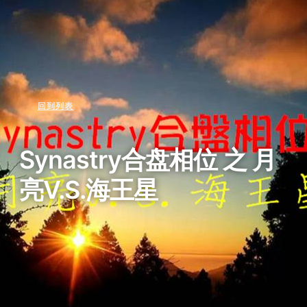
回到列表
Synastry合盘相位 之 月
亮v.s.海王星