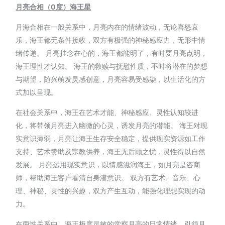
月亮合相（0
度）
海王星
月海合相在一般关系中，月亮内在的情绪波动，无论喜怒哀
乐，海王都无条件接收，双方有极强的神秘感应力，无形中情
绪传递。 月亮挂念在心的，海王都能明了，有时要月亮点明，
海王理性才认知。 海王的救赎与抚慰性质，不时将潜在的梦想
与期望，随兴萌发灵感创意，月亮容易受感染，以生活化的方
式加以呈现。
在社会关系中，海王在艺术才能、神秘感应、灵性认知较进
化，将带领月亮进入幽微的心灵，诱发月亮的潜能。 海王对现
实意识薄弱，月亮让海王生存安全稳定，提供现实资源如工作
支持、艺术赞助及宗教供养，海王无后顾之忧，灵性得以自然
发展。 月亮运用现实意识，以情感滋润海王，如月亮是咨商
师，帮助海王客户看清自身潜意识。 双方有艺术、音乐、心
理、神秘、灵性的兴趣，双方产生互动，能强化理想实现的动
力。
在两性关系中，海王极度灵敏的觉察月亮的日常情绪，引领月