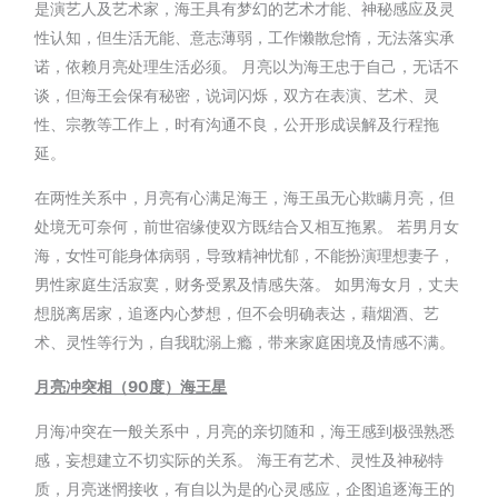
是演艺人及艺术家，海王具有梦幻的艺术才能、神秘感应及灵
性认知，但生活无能、意志薄弱，工作懒散怠惰，无法落实承
诺，依赖月亮处理生活必须。 月亮以为海王忠于自己，无话不
谈，但海王会保有秘密，说词闪烁，双方在表演、艺术、灵
性、宗教等工作上，时有沟通不良，公开形成误解及行程拖
延。
在两性关系中，月亮有心满足海王，海王虽无心欺瞒月亮，但
处境无可奈何，前世宿缘使双方既结合又相互拖累。 若男月女
海，女性可能身体病弱，导致精神忧郁，不能扮演理想妻子，
男性家庭生活寂寞，财务受累及情感失落。 如男海女月，丈夫
想脱离居家，追逐内心梦想，但不会明确表达，藉烟酒、艺
术、灵性等行为，自我耽溺上瘾，带来家庭困境及情感不满。
月亮冲突相（90
度）
海王星
月海冲突在一般关系中，月亮的亲切随和，海王感到极强熟悉
感，妄想建立不切实际的关系。 海王有艺术、灵性及神秘特
质，月亮迷惘接收，有自以为是的心灵感应，企图追逐海王的