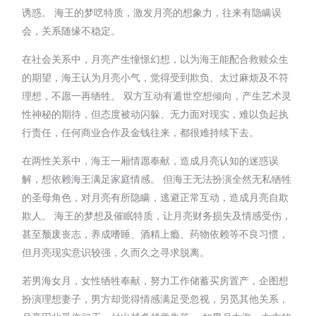
诱惑。 海王的梦呓特质，激发月亮的想象力，往来有隐瞒误
会，关系随缘不稳定。
在社会关系中，月亮产生憧憬幻想，以为海王能配合救赎众生
的期望，海王认为月亮小气，觉得受到欺负、太过麻烦及不符
理想，不愿一再牺牲。 双方互动有遁世空想倾向，产生艺术灵
性神秘的期待，但态度被动闪躲、无力面对现实，难以负起执
行责任，任何商业合作及金钱往来，都很难持续下去。
在两性关系中，海王一厢情愿奉献，造成月亮认知的迷惑误
解，想依赖海王满足家庭情感。 但海王无法扮演全然无私牺牲
的圣母角色，对月亮有所隐瞒，逃避正常互动，造成月亮自欺
欺人。 海王的梦想及催眠特质，让月亮财务损失及情感受伤，
甚至颓废丧志，养成嗜睡、酒精上瘾、药物依赖等不良习惯，
但月亮现实意识较强，久而久之寻求脱离。
若男海女月，女性牺牲奉献，努力工作储蓄买房置产，企图想
扮演理想妻子，男方却觉得情感满足受忽视，另觅其他关系，