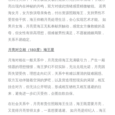
亮出现内在神秘的共鸣，双方对彼此情绪感受精微敏锐。 若男
海女月，女方扮演母亲角色，付出资源照顾海王，支持男性不
受世俗干扰，海王仰赖月亮处理生活，全心实现艺术才能。 如
男月女海，月亮受海王无私奉献所触动，感觉女方像救赎的圣
母，但女性有崇高理想，很难被男性满足，不愿被婚姻局限，
关系不易稳定。
月亮对立相（180
度）
海王星
月海对相在一般关系中，月亮觉得海王充满吸引力，产生一厢
情愿的理想憧憬，海王梦幻不切实际，无法兑现允诺，月亮因
而失望受伤，理想走向幻灭，关系中有难以厘清的疑难困惑。
双方互动伴随着空洞的梦呓，以及营造理想现实的渴望，相互
挂念对方，但无法公开明说，形成相互牺牲又相互逃避的往
来，避免进一步幻灭受伤，企图自欺自保。
在社会关系中，月亮有责任照顾海王生活，海王既需要月亮，
又觉得月亮管得太多，一直想要逃避。 如月亮是经纪人，海王