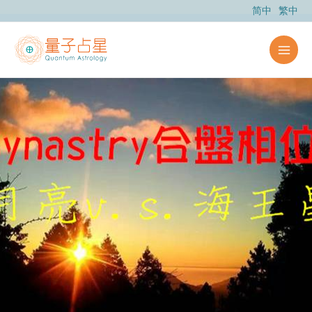
跳
简中
繁中
至
内
容