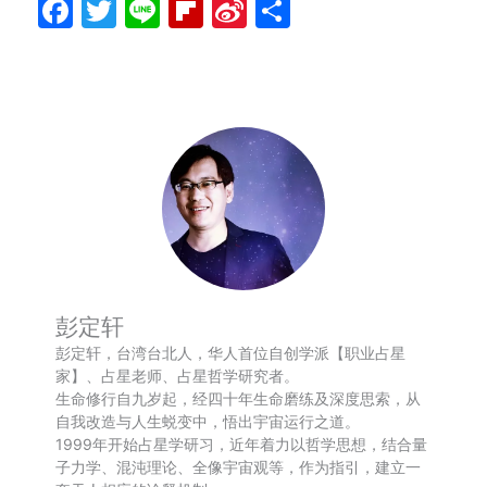
Facebook
Twitter
Line
Flipboard
Sina
分
Weibo
享
彭定轩
彭定轩，台湾台北人，华人首位自创学派【职业占星
家】、占星老师、占星哲学研究者。
生命修行自九岁起，经四十年生命磨练及深度思索，从
自我改造与人生蜕变中，悟出宇宙运行之道。
1999年开始占星学研习，近年着力以哲学思想，结合量
子力学、混沌理论、全像宇宙观等，作为指引，建立一