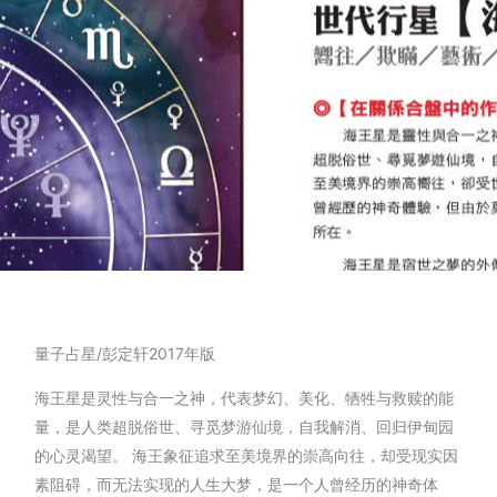
量子占星/彭定轩2017年版
海王星是灵性与合一之神，代表梦幻、美化、牺牲与救赎的能
量，是人类超脱俗世、寻觅梦游仙境，自我解消、回归伊甸园
的心灵渴望。 海王象征追求至美境界的崇高向往，却受现实因
素阻碍，而无法实现的人生大梦，是一个人曾经历的神奇体