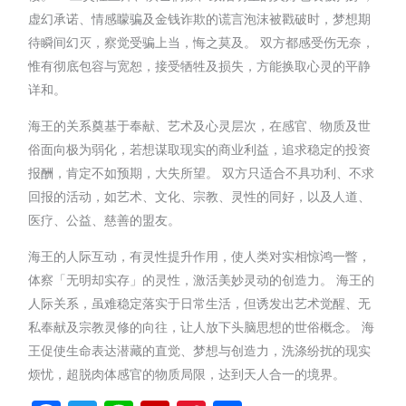
虚幻承诺、情感矇骗及金钱诈欺的谎言泡沫被戳破时，梦想期
待瞬间幻灭，察觉受骗上当，悔之莫及。 双方都感受伤无奈，
惟有彻底包容与宽恕，接受牺牲及损失，方能换取心灵的平静
详和。
海王的关系奠基于奉献、艺术及心灵层次，在感官、物质及世
俗面向极为弱化，若想谋取现实的商业利益，追求稳定的投资
报酬，肯定不如预期，大失所望。 双方只适合不具功利、不求
回报的活动，如艺术、文化、宗教、灵性的同好，以及人道、
医疗、公益、慈善的盟友。
海王的人际互动，有灵性提升作用，使人类对实相惊鸿一瞥，
体察「无明却实存」的灵性，激活美妙灵动的创造力。 海王的
人际关系，虽难稳定落实于日常生活，但诱发出艺术觉醒、无
私奉献及宗教灵修的向往，让人放下头脑思想的世俗概念。 海
王促使生命表达潜藏的直觉、梦想与创造力，洗涤纷扰的现实
烦忧，超脱肉体感官的物质局限，达到天人合一的境界。