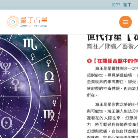
跳
简中
繁中
至
内
容