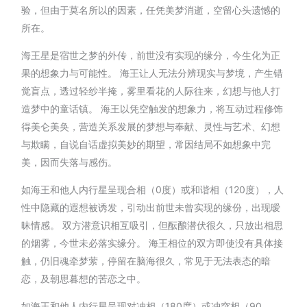
验，但由于莫名所以的因素，任凭美梦消逝，空留心头遗憾的
所在。
海王星是宿世之梦的外传，前世没有实现的缘分，今生化为正
果的想象力与可能性。 海王让人无法分辨现实与梦境，产生错
觉盲点，透过轻纱半掩，雾里看花的人际往来，幻想与他人打
造梦中的童话镇。 海王以凭空触发的想象力，将互动过程修饰
得美仑美奂，营造关系发展的梦想与奉献、灵性与艺术、幻想
与欺瞒，自说自话虚拟美妙的期望，常因结局不如想象中完
美，因而失落与感伤。
如海王和他人内行星呈现合相（0度）或和谐相（120度），人
性中隐藏的遐想被诱发，引动出前世未曾实现的缘份，出现暧
昧情感。 双方潜意识相互吸引，但酝酿潜伏很久，只放出相思
的烟雾，今世未必落实缘分。 海王相位的双方即使没有具体接
触，仍旧魂牵梦萦，停留在脑海很久，常见于无法表态的暗
恋，及朝思暮想的苦恋之中。
如海王和他人内行星呈现对冲相（180度）或冲突相（90