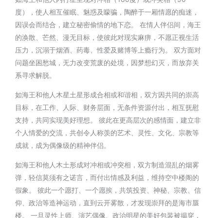
度），使人相互催眠、魅惑及矇骗，陶醉于一厢情愿的痴迷，
因误会而结合，建立秘密偷情的地下恋。 在情人伴侣间，海王
的涣散、芒然、漫无目标，使彼此对现实麻痹，不愿正视生活
压力，沉溺于烟酒、药毒、性爱及赌博等上瘾行为。 双方面对
问题坐困愁城，无力改变荒废的处境，因梦想幻灭，而放弃关
系寻求解脱。
如海王和他人木星土星形成合相或和谐相，双方因共同的崇高
目标，在工作、人际、财务层面，无条件资源付出，相互抚慰
支持，共同实现美好理想。 彼此在更高层次的感情面，建立非
个人情爱的交流，共创令人称羡的艺术、灵性、文化、宗教等
成就，成为偶像级的精神伴侣。
如海王和他人木土形成对冲相或冲突相，双方制造混乱的烟雾
弹，轻信莫须有之诺言，而付出情感及利益，维持空中楼阁的
假象。 彼此一个愿打、一个愿挨，共筑投资、神秘、宗教、信
仰、政治等造神运动，直到云开雾散，才发现崇拜的是海市蜃
楼。 一旦灵性上师、演艺偶像、政治明星的美好包装被揭穿，