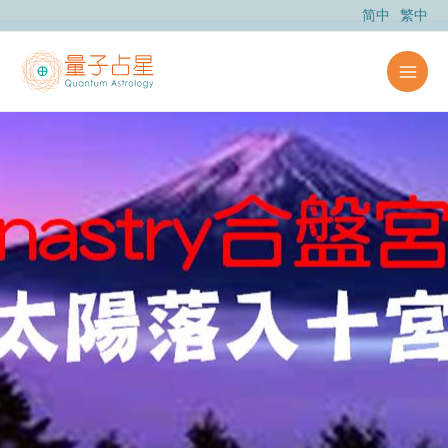
跳
简中
繁中
至
内
容