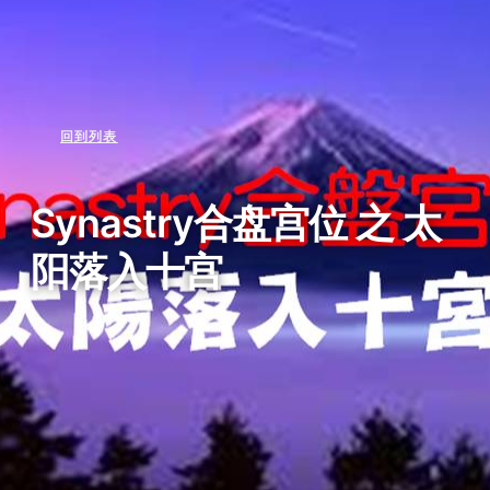
回到列表
Synastry合盘宫位 之 太
阳落入十宫