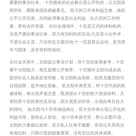
重要的事业往来。 十宫拥有的社会舞台是公开性的，让太阳发
挥所长，耀眼表现容易被看见。 双方的工作有利益交换，彼此
公平公开交易，共同处理事业及社会利益，比六宫的工作聘
雇，更有合作资源。 在社会领域中，十宫是正式的体制机构，
涉及严肃的事业往来，双方有功利性的互动;九宫是小众学术，
不是社会主流，只在特定主题活动;十一宫是群众运动，是另类
学习团体，及非营利性组织。
在社会关系中，太阳提出事业计划，供十宫的发展参考，十宫
看中太阳能力，相互提携公开推荐。 十宫期许太阳功成名就，
提供社会人脉及处世经验，给太阳机会协助，助其克服恐惧与
自我设限，提升地位形象。 若太阳本身受克，对十宫代表的权
威体制，将出现矛盾态度，既渴望从十宫的权力资源得利，又
害怕受十宫的掌控及压迫，因主观意识作祟，出现自卑且自大
的情结。 如太阳与十宫有挑战相位，双方合作将出现公开化的
利益冲突，使得众人皆知。 如十宫本身空宫，野心企图不强，
太阳的力量难以发挥，双方私人往来不频繁，有宫位关系而没
有相位时，只限行星的能量展现，没有宫位的具体成果。