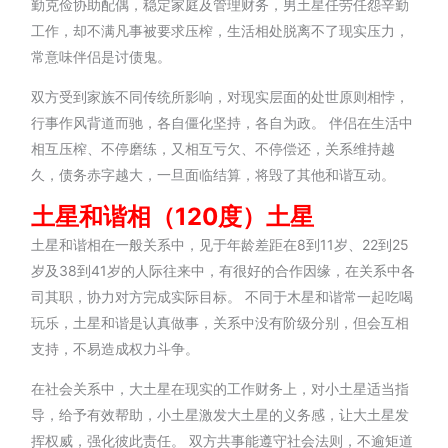
勤克俭协助配偶，稳定家庭及管理财务，男土星任劳任怨辛勤
工作，却不满凡事被要求压榨，生活相处脱离不了现实压力，
常意味伴侣是讨债鬼。
双方受到家族不同传统所影响，对现实层面的处世原则相悖，
行事作风背道而驰，各自僵化坚持，各自为政。 伴侣在生活中
相互压榨、不停磨练，又相互亏欠、不停偿还，关系维持越
久，债务赤字越大，一旦面临结算，将毁了其他和谐互动。
土星和谐相（120
度）
土星
土星和谐相在一般关系中，见于年龄差距在8到11岁、22到25
岁及38到41岁的人际往来中，有很好的合作因缘，在关系中各
司其职，协力对方完成实际目标。 不同于木星和谐常一起吃喝
玩乐，土星和谐是认真做事，关系中没有阶级分别，但会互相
支持，不易造成权力斗争。
在社会关系中，大土星在现实的工作财务上，对小土星适当指
导，给予有效帮助，小土星激发大土星的义务感，让大土星发
挥权威，强化彼此责任。 双方共事能遵守社会法则，不逾矩道