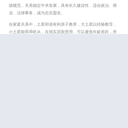
德规范，关系稳定中求发展，具有长久建设性，适合政治、商
业、法律事务，成为忠实盟友。
在家庭关系中，土星和谐有利亲子教养，大土星以经验教导，
小土星能乖乖听从，在现实层面受用，可以避免年龄差距，所
产生的观念差异，亲子间没有代沟。 在两性关系中，土星和谐
是老少配，土星象征宿世缘分，和谐相代表前世的善缘。 大土
星很自然照顾小土星，小土星视大土星为替代家长，年龄差距
并不妨碍沟通顺畅，双方因家庭子女、财务事业等现实因素，
更加紧密有力地结合。
Facebook
Twitter
Line
Flipboard
Sina
分
Weibo
享