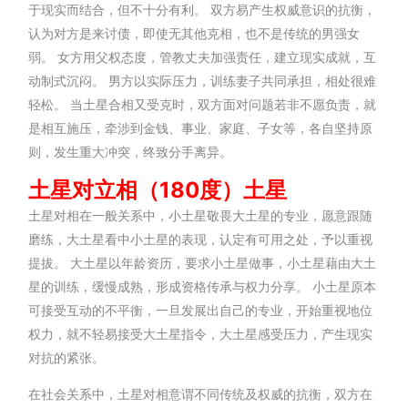
于现实而结合，但不十分有利。 双方易产生权威意识的抗衡，
认为对方是来讨债，即使无其他克相，也不是传统的男强女
弱。 女方用父权态度，管教丈夫加强责任，建立现实成就，互
动制式沉闷。 男方以实际压力，训练妻子共同承担，相处很难
轻松。 当土星合相又受克时，双方面对问题若非不愿负责，就
是相互施压，牵涉到金钱、事业、家庭、子女等，各自坚持原
则，发生重大冲突，终致分手离异。
土星对立相（180
度）
土星
土星对相在一般关系中，小土星敬畏大土星的专业，愿意跟随
磨练，大土星看中小土星的表现，认定有可用之处，予以重视
提拔。 大土星以年龄资历，要求小土星做事，小土星藉由大土
星的训练，缓慢成熟，形成资格传承与权力分享。 小土星原本
可接受互动的不平衡，一旦发展出自己的专业，开始重视地位
权力，就不轻易接受大土星指令，大土星感受压力，产生现实
对抗的紧张。
在社会关系中，土星对相意谓不同传统及权威的抗衡，双方在