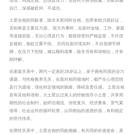
情境，同感悲观、恐惧及压力，觉得对方扮演权威，管教训诫
自己，深感被贬抑、不成功。
土星合相的同龄者，除非木星同时合相，也带来助力跟好运，
否则将是主要压力源。 双方共事时，在面对金钱、工作、家庭
等道德层面，无论心理及行为，都觉得受到严格监督，不许违
反规则，相处沉重不快。 共同在面对现实时，不自觉绑手绑
脚，在压力下犯错，难以顺利成事，除非另有和谐相位，才有
助纾解。
在家庭关系中，两代一定差距
28
岁以上，亲子拥有同质的业力
课题，与性格教养无关，在面对相同领域时，都产生心理恐惧
及行为退缩，强化特定领域的困难、障碍及责任感。 土星合相
若有其他和谐相，大土星以过来人的经验指导小土星，共享周
期性的社会制约，如怀旧潮流、传统复兴、经济萧条、景气紧
缩等，社会运作的循环轮替，认同相似的道德价值，有利稳定
的世代传承。
在两性关系中，土星合相的同龄婚姻，有共同的价值使命，基