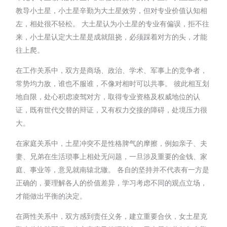
教导小土星，小土星辛勤为大土星效劳，但对专业价值认知相
左，相处很不轻松。 大土星认为小土星的专业有偏误，拒不往
来，小土星认定大土星是成就阻挠，必须踩着对方的头，才能
往上爬。
在工作关系中，双方是商场、政治、学术、军事上的竞争者，
常势均力敌，谁也不服谁，不像对相时可以共事。 彼此相互划
地自限，处心积虑凌驾对方，取得专业资格及权威地位的认
证，既有世代交替的辩证，又有权力交接的障碍，处境压力很
大。
在家庭关系中，土星冲突不是性格脾气的摩擦，例如亲子、夫
妻、兄弟在生活琐事上相处无问题，一旦涉及重要的金钱、家
庭、事业等，意见就南辕北辙。 各自的坚持并不代表有一方是
正确的，要理解各人的价值差异，学习考虑不同的观点立场，
才能做出平衡的决定。
在两性关系中，双方感到责任义务，建立重要合伙，女土星克