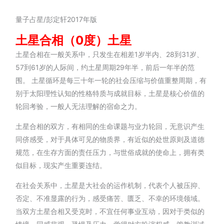
量子占星/彭定轩2017年版
土星合相（0
度）
土星
土星合相在一般关系中，只发生在相差
1
岁半内、
28
到
31
岁、
57
到
61
岁的人际间，约土星周期
29
年半，前后一年半的范
围。 土星循环是每三十年一轮的社会压缩与价值重整周期，有
别于太阳理性认知的性格特质与成就目标，土星是核心价值的
轮回考验，一般人无法理解的宿命之力。
土星合相的双方，有相同的生命课题与业力轮回，无意识产生
同侪感受，对于具体可见的物质界，有近似的处世原则及道德
规范，在生存方面的责任压力，与世俗成就的使命上，拥有类
似目标，现实产生重要连结。
在社会关系中，土星是大社会的运作机制，代表个人被压抑、
否定、不准显露的行为，感受痛苦、匮乏、不幸的环境领域。
当双方土星合相又受克时，不宜任何事业互动，因对于类似的