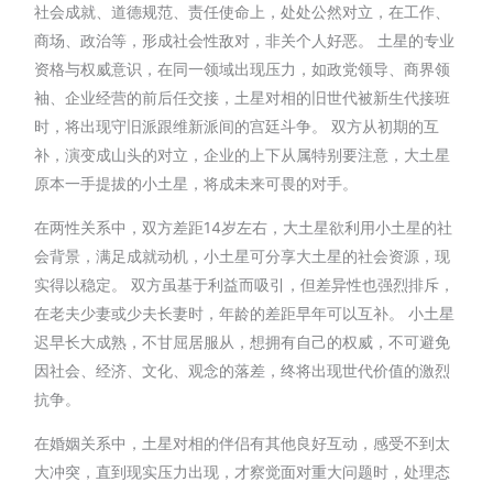
社会成就、道德规范、责任使命上，处处公然对立，在工作、
商场、政治等，形成社会性敌对，非关个人好恶。 土星的专业
资格与权威意识，在同一领域出现压力，如政党领导、商界领
袖、企业经营的前后任交接，土星对相的旧世代被新生代接班
时，将出现守旧派跟维新派间的宫廷斗争。 双方从初期的互
补，演变成山头的对立，企业的上下从属特别要注意，大土星
原本一手提拔的小土星，将成未来可畏的对手。
在两性关系中，双方差距14岁左右，大土星欲利用小土星的社
会背景，满足成就动机，小土星可分享大土星的社会资源，现
实得以稳定。 双方虽基于利益而吸引，但差异性也强烈排斥，
在老夫少妻或少夫长妻时，年龄的差距早年可以互补。 小土星
迟早长大成熟，不甘屈居服从，想拥有自己的权威，不可避免
因社会、经济、文化、观念的落差，终将出现世代价值的激烈
抗争。
在婚姻关系中，土星对相的伴侣有其他良好互动，感受不到太
大冲突，直到现实压力出现，才察觉面对重大问题时，处理态