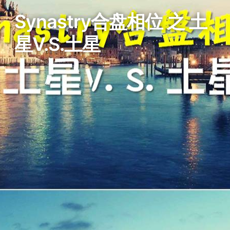
Synastry合盘相位 之 土
星v.s.土星