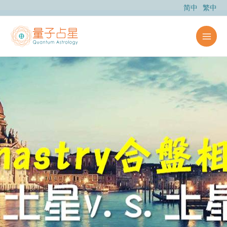
跳
简中
繁中
至
内
容