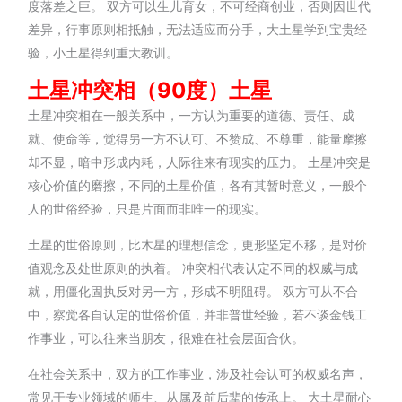
度落差之巨。 双方可以生儿育女，不可经商创业，否则因世代
差异，行事原则相抵触，无法适应而分手，大土星学到宝贵经
验，小土星得到重大教训。
土星冲突相（90
度）
土星
土星冲突相在一般关系中，一方认为重要的道德、责任、成
就、使命等，觉得另一方不认可、不赞成、不尊重，能量摩擦
却不显，暗中形成内耗，人际往来有现实的压力。 土星冲突是
核心价值的磨擦，不同的土星价值，各有其暂时意义，一般个
人的世俗经验，只是片面而非唯一的现实。
土星的世俗原则，比木星的理想信念，更形坚定不移，是对价
值观念及处世原则的执着。 冲突相代表认定不同的权威与成
就，用僵化固执反对另一方，形成不明阻碍。 双方可从不合
中，察觉各自认定的世俗价值，并非普世经验，若不谈金钱工
作事业，可以往来当朋友，很难在社会层面合伙。
在社会关系中，双方的工作事业，涉及社会认可的权威名声，
常见于专业领域的师生、从属及前后辈的传承上。 大土星耐心