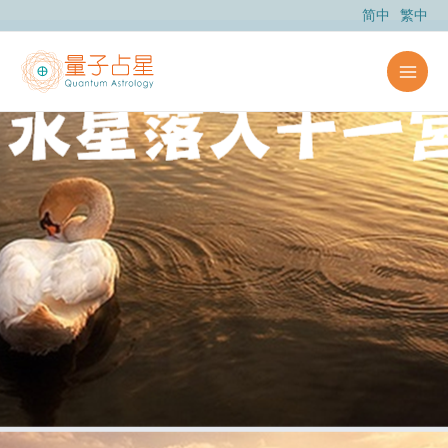
跳
简中
繁中
至
内
容