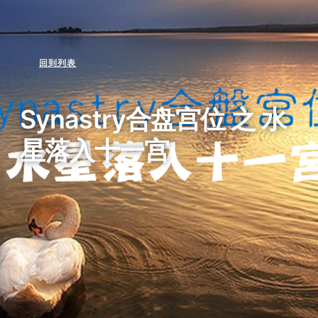
回到列表
Synastry合盘宫位 之 水
星落入十一宫