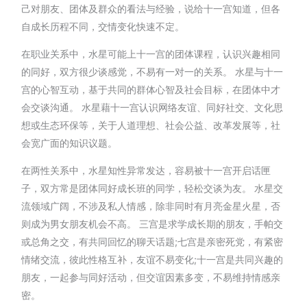
己对朋友、团体及群众的看法与经验，说给十一宫知道，但各
自成长历程不同，交情变化快速不定。
在职业关系中，水星可能上十一宫的团体课程，认识兴趣相同
的同好，双方很少谈感觉，不易有一对一的关系。 水星与十一
宫的心智互动，基于共同的群体心智及社会目标，在团体中才
会交谈沟通。 水星藉十一宫认识网络友谊、同好社交、文化思
想或生态环保等，关于人道理想、社会公益、改革发展等，社
会宽广面的知识议题。
在两性关系中，水星知性异常发达，容易被十一宫开启话匣
子，双方常是团体同好成长班的同学，轻松交谈为友。 水星交
流领域广阔，不涉及私人情感，除非同时有月亮金星火星，否
则成为男女朋友机会不高。 三宫是求学成长期的朋友，手帕交
或总角之交，有共同回忆的聊天话题;七宫是亲密死党，有紧密
情绪交流，彼此性格互补，友谊不易变化;十一宫是共同兴趣的
朋友，一起参与同好活动，但交谊因素多变，不易维持情感亲
密。