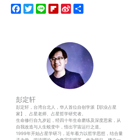
Facebook
Twitter
Line
Flipboard
Sina
分
Weibo
享
彭定轩
彭定轩，台湾台北人，华人首位自创学派【职业占星
家】、占星老师、占星哲学研究者。
生命修行自九岁起，经四十年生命磨练及深度思索，从
自我改造与人生蜕变中，悟出宇宙运行之道。
1999年开始占星学研习，近年着力以哲学思想，结合量
子力学、混沌理论、全像宇宙观等，作为指引，建立一