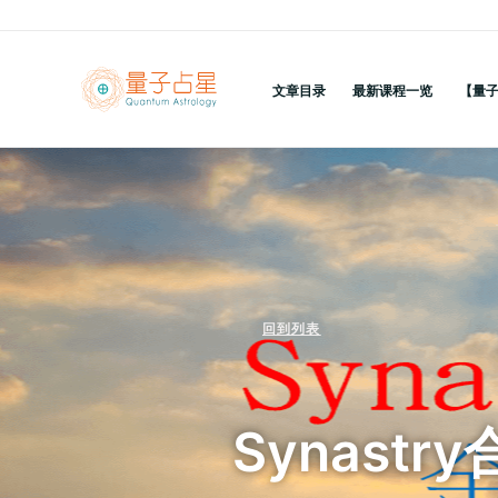
跳
至
内
文章目录
最新课程一览
【量
容
回到列表
Synast