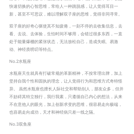
快速切换的心智思维，常给人一种跳脱感，让人觉得耳目一
新，甚至不可思议，难以理解双子座的思维，觉得非同寻常。
双子座的好奇心驱使其不知疲倦，一刻不停的去收集信息，去
看、去说、去体验，生怕时间不够用，会错过很多东西，一直
处于能量爆棚的紧张状态，无法放松自己，造成失眠、易激
动、神经质唠叨等特点。
No.2水瓶座
水瓶座天生就具有打破常规的革新精神，不按常理出牌，加上
坚持自我个性和固执的理念，让人觉得行为和思维方式奇特怪
异。 虽然水瓶座也擅长人际社交和帮助别人，朋友众多，但并
不妨碍其特立独行，我行我素，只遵循自己内心的想法，从来
不在意他人的眼光，加上创新求变的思维，很容易走向极端，
也容易走向成功，天才和神经病只差一线之隔。
No.3双鱼座