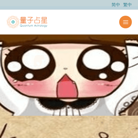
跳
简中
繁中
至
内
容