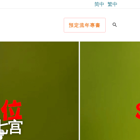
简中
繁中
預定流年專書
入七宫