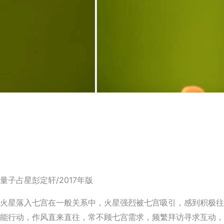
量子占星彭定轩/2017年版
火星落入七宫在一般关系中，火星强烈被七宫吸引，感到积极往
能行动，作风直来直往，常不顾七宫需求，频繁拜访寻求互动，