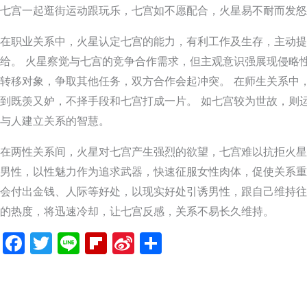
七宫一起逛街运动跟玩乐，七宫如不愿配合，火星易不耐而发怒
在职业关系中，火星认定七宫的能力，有利工作及生存，主动提
给。 火星察觉与七宫的竞争合作需求，但主观意识强展现侵略
转移对象，争取其他任务，双方合作会起冲突。 在师生关系中
到既羡又妒，不择手段和七宫打成一片。 如七宫较为世故，则
与人建立关系的智慧。
在两性关系间，火星对七宫产生强烈的欲望，七宫难以抗拒火星
男性，以性魅力作为追求武器，快速征服女性肉体，促使关系重
会付出金钱、人际等好处，以现实好处引诱男性，跟自己维持往
的热度，将迅速冷却，让七宫反感，关系不易长久维持。
Facebook
Twitter
Line
Flipboard
Sina
分
Weibo
享