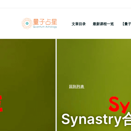
跳
至
内
文章目录
最新课程一览
【量
容
回到列表
Synast