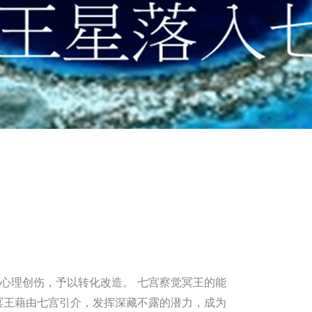
心理创伤，予以转化改造。 七宫察觉冥王的能
冥王藉由七宫引介，发挥深藏不露的潜力，成为