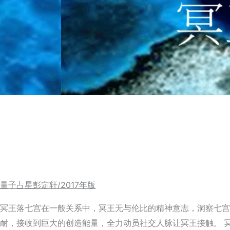
量子占星彭定轩/2017年版
冥王落七宫在一般关系中，冥王无与伦比的精神意志，洞察七宫
耐，接收到巨大的创造能量，全力动员社交人脉让冥王接触。 