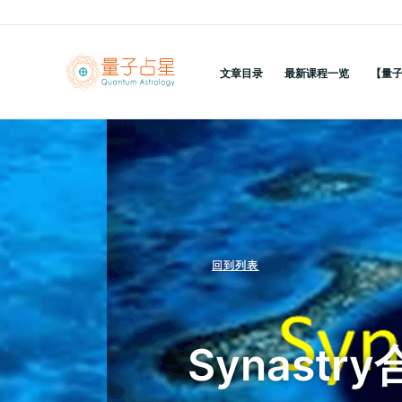
跳
至
内
文章目录
最新课程一览
【量
容
回到列表
Synast