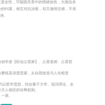
王是女性，可能因关系中的情绪创伤，大闹自杀
杂的纠葛，相互对抗决裂，却又激情交缠，不肯
净。
自创学派【职业占星家】、占星老师、占星哲
命磨练及深度思索，从自我改造与人生蜕变
着力以哲学思想，结合量子力学、混沌理论、全
套天人相应的诠释机制。
】一派。