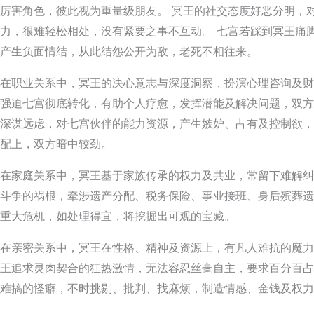
厉害角色，彼此视为重量级朋友。 冥王的社交态度好恶分明，
力，很难轻松相处，没有紧要之事不互动。 七宫若踩到冥王痛
产生负面情结，从此结怨公开为敌，老死不相往来。
在职业关系中，冥王的决心意志与深度洞察，扮演心理咨询及财
强迫七宫彻底转化，有助个人疗愈，发挥潜能及解决问题，双方
深谋远虑，对七宫伙伴的能力资源，产生嫉妒、占有及控制欲，
配上，双方暗中较劲。
在家庭关系中，冥王基于家族传承的权力及共业，常留下难解纠
斗争的祸根，牵涉遗产分配、税务保险、事业接班、身后殡葬遗
重大危机，如处理得宜，将挖掘出可观的宝藏。
在亲密关系中，冥王在性格、精神及资源上，有凡人难抗的魔力
王追求灵肉契合的狂热激情，无法容忍丝毫自主，要求百分百占
难搞的怪癖，不时挑剔、批判、找麻烦，制造情感、金钱及权力