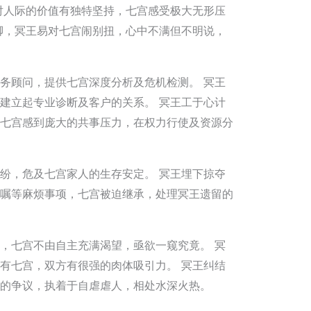
对人际的价值有独特坚持，七宫感受极大无形压
脚，冥王易对七宫闹别扭，心中不满但不明说，
务顾问，提供七宫深度分析及危机检测。 冥王
建立起专业诊断及客户的关系。 冥王工于心计
七宫感到庞大的共事压力，在权力行使及资源分
纷，危及七宫家人的生存安定。 冥王埋下掠夺
嘱等麻烦事项，七宫被迫继承，处理冥王遗留的
，七宫不由自主充满渴望，亟欲一窥究竟。 冥
有七宫，双方有很强的肉体吸引力。 冥王纠结
的争议，执着于自虐虐人，相处水深火热。