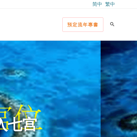
简中
繁中
預定流年專書
落入七宫