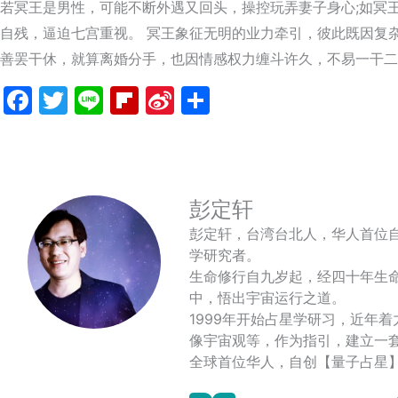
若冥王是男性，可能不断外遇又回头，操控玩弄妻子身心;如冥
自残，逼迫七宫重视。 冥王象征无明的业力牵引，彼此既因复
善罢干休，就算离婚分手，也因情感权力缠斗许久，不易一干二
Facebook
Twitter
Line
Flipboard
Sina
分
Weibo
享
彭定轩
彭定轩，台湾台北人，华人首位
学研究者。
生命修行自九岁起，经四十年生
中，悟出宇宙运行之道。
1999年开始占星学研习，近年
像宇宙观等，作为指引，建立一
全球首位华人，自创【量子占星