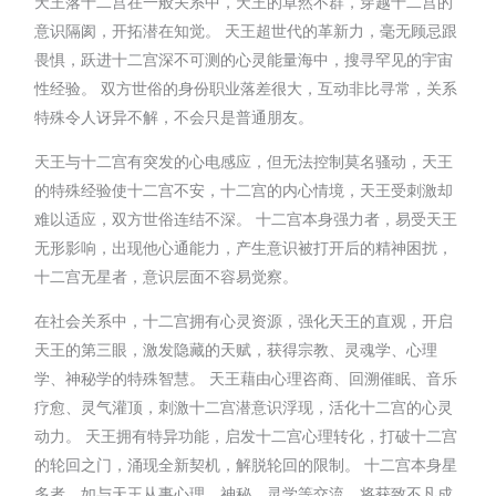
天王落十二宫在一般关系中，天王的卓然不群，穿越十二宫的
意识隔阂，开拓潜在知觉。 天王超世代的革新力，毫无顾忌跟
畏惧，跃进十二宫深不可测的心灵能量海中，搜寻罕见的宇宙
性经验。 双方世俗的身份职业落差很大，互动非比寻常，关系
特殊令人讶异不解，不会只是普通朋友。
天王与十二宫有突发的心电感应，但无法控制莫名骚动，天王
的特殊经验使十二宫不安，十二宫的内心情境，天王受刺激却
难以适应，双方世俗连结不深。 十二宫本身强力者，易受天王
无形影响，出现他心通能力，产生意识被打开后的精神困扰，
十二宫无星者，意识层面不容易觉察。
在社会关系中，十二宫拥有心灵资源，强化天王的直观，开启
天王的第三眼，激发隐藏的天赋，获得宗教、灵魂学、心理
学、神秘学的特殊智慧。 天王藉由心理咨商、回溯催眠、音乐
疗愈、灵气灌顶，刺激十二宫潜意识浮现，活化十二宫的心灵
动力。 天王拥有特异功能，启发十二宫心理转化，打破十二宫
的轮回之门，涌现全新契机，解脱轮回的限制。 十二宫本身星
多者，如与天王从事心理、神秘、灵学等交流，将获致不凡成