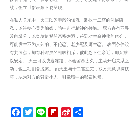
绩，但在世俗表象不易呈现。
在私人关系中，天王以闪电般的知流，刺探十二宫的深层隐
私，以神秘心灵为触媒，暗中进行精神的接触。 双方存有不寻
常的缘分，以突发短暂的亲密邂逅，得到对生命神秘的体会，
可能发生不为人知的、不伦恋、老少配及师生恋。 表面条件没
有共同点，却有种深层的相吸相斥，彼此忍不住亲近，却又难
以安定。 天王可以快速冻结，不会留恋太久，主动开启关系互
动，也主动割舍脱离。 如天王与十二宫互克，双方无意识搞破
坏，成为对方的背后小人，引发暗中的秘密风暴。
Facebook
Twitter
Line
Flipboard
Sina
分
Weibo
享