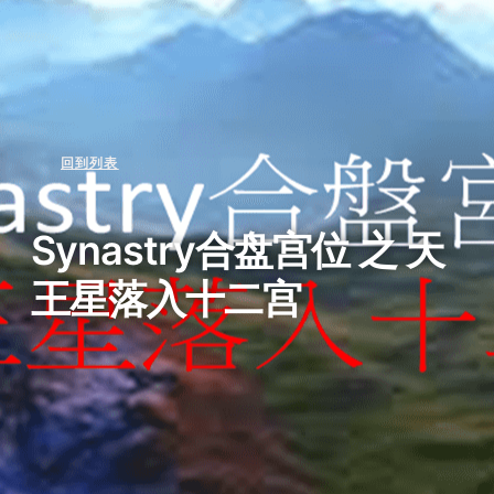
回到列表
Synastry合盘宫位 之 天
王星落入十二宫