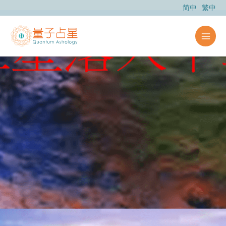
跳
简中
繁中
至
内
容