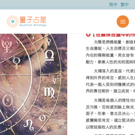
跳
简中
繁中
至
内
容