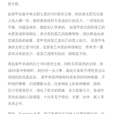
然大怒。
如某甲命盘中有太阳土星的180度对立相，则自身太阳无论落
入他人哪一宫，都容易觉得对方造成自己的压力，一切现实的
不顺、问题及挫折，都是别人带来的。 如某甲的太阳和某乙的
木星形成和谐相位，表示受到某乙的鼓舞帮助，得以释放自身
悲观负面的能量，某甲觉得某乙是自己的贵人助力。 但某甲本
身的太阳土星180度，也替某乙木星的和谐相位，带来另一重
原本没有的压力，使某乙感受到负担、限制及不快。
再如某甲本身的日土180度对立相，同时又和某丙的太阳，形
成90度冲突相时，则任何一点小事，都会引发双方理性意志出
现强烈的负面反应。 某甲和某丙拥有特质各异的同种能量，不
时强烈摩擦，闪现耀眼火花，往来相处上的各种麻烦、阻碍、
压力等更形巨大，强化了双方的因缘、业力及吸引力，形成辛
苦却必须的人际课题，十分常见于情侣、夫妻、伙伴、家人等
关系之中。
因此，Synastry合盘，除了检视自己与他人行星的相位外，自