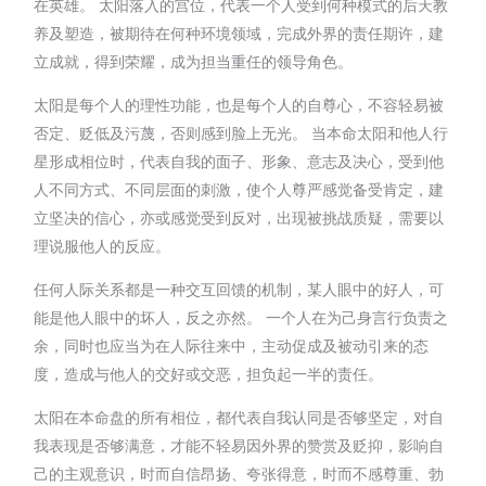
在英雄。 太阳落入的宫位，代表一个人受到何种模式的后天教
养及塑造，被期待在何种环境领域，完成外界的责任期许，建
立成就，得到荣耀，成为担当重任的领导角色。
太阳是每个人的理性功能，也是每个人的自尊心，不容轻易被
否定、贬低及污蔑，否则感到脸上无光。 当本命太阳和他人行
星形成相位时，代表自我的面子、形象、意志及决心，受到他
人不同方式、不同层面的刺激，使个人尊严感觉备受肯定，建
立坚决的信心，亦或感觉受到反对，出现被挑战质疑，需要以
理说服他人的反应。
任何人际关系都是一种交互回馈的机制，某人眼中的好人，可
能是他人眼中的坏人，反之亦然。 一个人在为己身言行负责之
余，同时也应当为在人际往来中，主动促成及被动引来的态
度，造成与他人的交好或交恶，担负起一半的责任。
太阳在本命盘的所有相位，都代表自我认同是否够坚定，对自
我表现是否够满意，才能不轻易因外界的赞赏及贬抑，影响自
己的主观意识，时而自信昂扬、夸张得意，时而不感尊重、勃