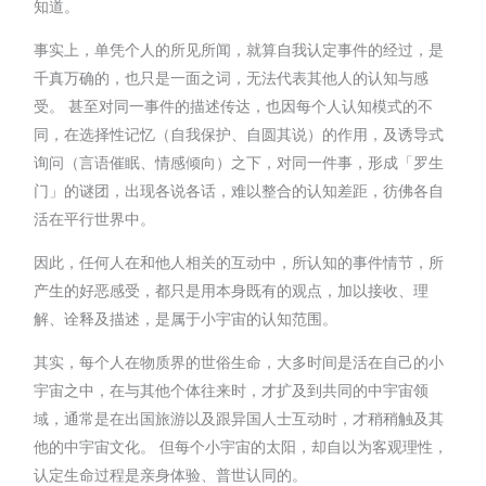
知道。
事实上，单凭个人的所见所闻，就算自我认定事件的经过，是
千真万确的，也只是一面之词，无法代表其他人的认知与感
受。 甚至对同一事件的描述传达，也因每个人认知模式的不
同，在选择性记忆（自我保护、自圆其说）的作用，及诱导式
询问（言语催眠、情感倾向）之下，对同一件事，形成「罗生
门」的谜团，出现各说各话，难以整合的认知差距，彷佛各自
活在平行世界中。
因此，任何人在和他人相关的互动中，所认知的事件情节，所
产生的好恶感受，都只是用本身既有的观点，加以接收、理
解、诠释及描述，是属于小宇宙的认知范围。
其实，每个人在物质界的世俗生命，大多时间是活在自己的小
宇宙之中，在与其他个体往来时，才扩及到共同的中宇宙领
域，通常是在出国旅游以及跟异国人士互动时，才稍稍触及其
他的中宇宙文化。 但每个小宇宙的太阳，却自以为客观理性，
认定生命过程是亲身体验、普世认同的。