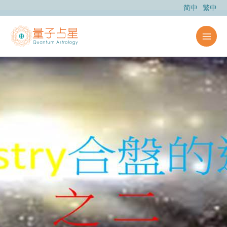
跳
简中
繁中
至
内
容