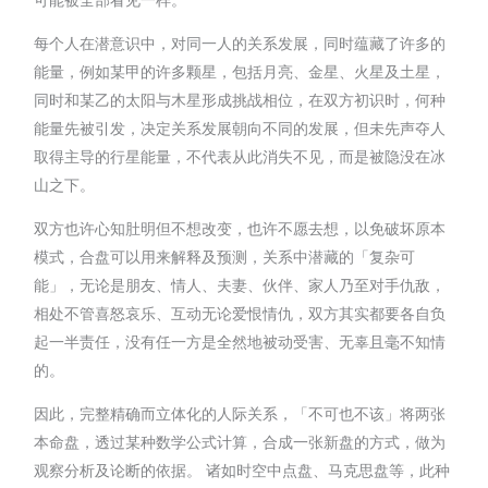
每个人在潜意识中，对同一人的关系发展，同时蕴藏了许多的
能量，例如某甲的许多颗星，包括月亮、金星、火星及土星，
同时和某乙的太阳与木星形成挑战相位，在双方初识时，何种
能量先被引发，决定关系发展朝向不同的发展，但未先声夺人
取得主导的行星能量，不代表从此消失不见，而是被隐没在冰
山之下。
双方也许心知肚明但不想改变，也许不愿去想，以免破坏原本
模式，合盘可以用来解释及预测，关系中潜藏的「复杂可
能」，无论是朋友、情人、夫妻、伙伴、家人乃至对手仇敌，
相处不管喜怒哀乐、互动无论爱恨情仇，双方其实都要各自负
起一半责任，没有任一方是全然地被动受害、无辜且毫不知情
的。
因此，完整精确而立体化的人际关系，「不可也不该」将两张
本命盘，透过某种数学公式计算，合成一张新盘的方式，做为
观察分析及论断的依据。 诸如时空中点盘、马克思盘等，此种