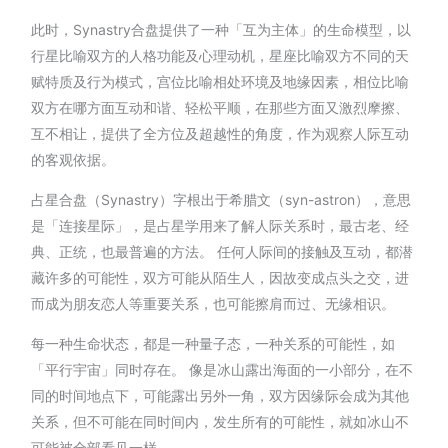
此时，Synastry合盘提供了一种「互为主体」的生命模型，以
行星比喻双方的人格功能及心理动机，星座比喻双方不同的天
赋特质及行为模式，宫位比喻相处环境及地缘因素，相位比喻
双方在哪方面互动和谐、轻松平顺，在那些方面又激烈摩擦、
互不相让，提供了全方位及超越性的角度，作为观察人际互动
的客观依据。
占星合盘（Synastry）字根出于希腊文（syn-astron），意思
是「连接星际」，是占星学用来了解人际关系时，最古老、经
典、正统，也最普遍的方法。 任何人际间的接触及互动，都潜
藏许多的可能性，双方可能从陌生人，因故变成点头之交，进
而成为朋友恋人等重要关系，也可能擦肩而过、无缘相识。
每一种生命状态，都是一种量子态，一种关系的可能性，如
「平行宇宙」同时存在。 像是冰山露出海面的一小部分，在不
同的时间地点下，可能露出另外一角，双方因缘际会成为其他
关系，但不可能在同时间内，发生所有的可能性，就如冰山不
可能被全部看见一样。