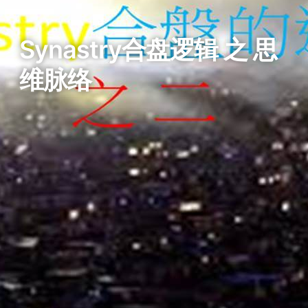
Synastry合盘逻辑 之 思
维脉络