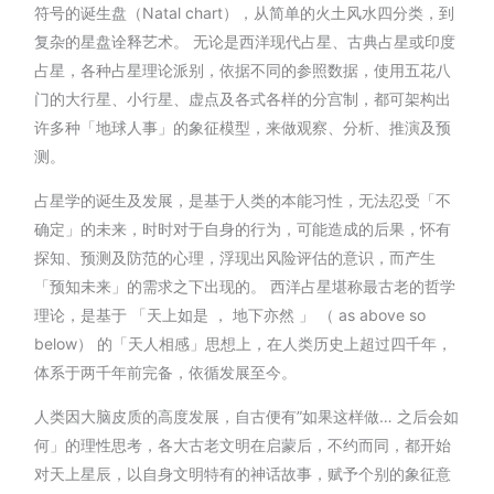
符号的诞生盘（Natal chart），从简单的火土风水四分类，到
复杂的星盘诠释艺术。 无论是西洋现代占星、古典占星或印度
占星，各种占星理论派别，依据不同的参照数据，使用五花八
门的大行星、小行星、虚点及各式各样的分宫制，都可架构出
许多种「地球人事」的象征模型，来做观察、分析、推演及预
测。
占星学的诞生及发展，是基于人类的本能习性，无法忍受「不
确定」的未来，时时对于自身的行为，可能造成的后果，怀有
探知、预测及防范的心理，浮现出风险评估的意识，而产生
「预知未来」的需求之下出现的。 西洋占星堪称最古老的哲学
理论，是基于 「天上如是 ， 地下亦然 」 （ as above so
below） 的「天人相感」思想上，在人类历史上超过四千年，
体系于两千年前完备，依循发展至今。
人类因大脑皮质的高度发展，自古便有”如果这样做… 之后会如
何」的理性思考，各大古老文明在启蒙后，不约而同，都开始
对天上星辰，以自身文明特有的神话故事，赋予个别的象征意