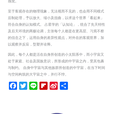
感觉。
至于客观存在的物理现象，无法视而不见的，也会用不同模式
后制处理，予以放大、缩小及扭曲，以求这个世界「看起来」
符合自身的认知模式。 占星学的「认知论」，统合了先天特性
及后天环境的两极论调，主张每个人都是在更高层、习焉不察
的信念之下，运用自身的差异性观点，对外在的客观世界，加
以观察并反应，型塑并诠释。
因此，每个人都是活在自身所创造的小太阳系中，而小宇宙又
处于家庭、社会及国族意识，所形成的中宇宙之内，受其包裹
与制约。 自身中宇宙与其他族群所创造的中宇宙，在当下时间
与空间构筑的大宇宙之中，并行不悖。
Facebook
Twitter
Line
Flipboard
Sina
分
Weibo
享