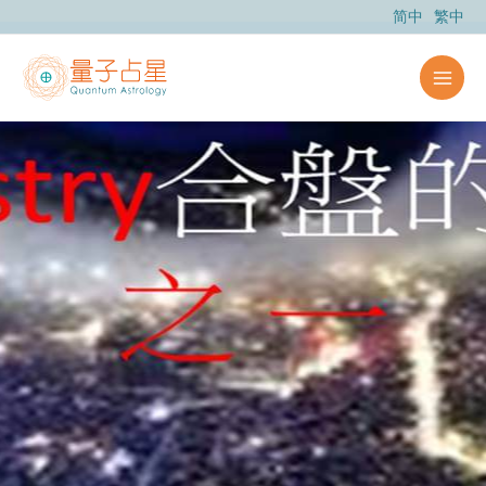
跳
简中
繁中
至
内
容