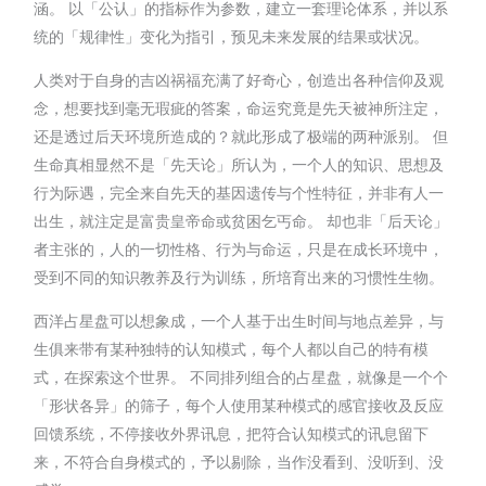
涵。 以「公认」的指标作为参数，建立一套理论体系，并以系
统的「规律性」变化为指引，预见未来发展的结果或状况。
人类对于自身的吉凶祸福充满了好奇心，创造出各种信仰及观
念，想要找到毫无瑕疵的答案，命运究竟是先天被神所注定，
还是透过后天环境所造成的？就此形成了极端的两种派别。 但
生命真相显然不是「先天论」所认为，一个人的知识、思想及
行为际遇，完全来自先天的基因遗传与个性特征，并非有人一
出生，就注定是富贵皇帝命或贫困乞丐命。 却也非「后天论」
者主张的，人的一切性格、行为与命运，只是在成长环境中，
受到不同的知识教养及行为训练，所培育出来的习惯性生物。
西洋占星盘可以想象成，一个人基于出生时间与地点差异，与
生俱来带有某种独特的认知模式，每个人都以自己的特有模
式，在探索这个世界。 不同排列组合的占星盘，就像是一个个
「形状各异」的筛子，每个人使用某种模式的感官接收及反应
回馈系统，不停接收外界讯息，把符合认知模式的讯息留下
来，不符合自身模式的，予以剔除，当作没看到、没听到、没