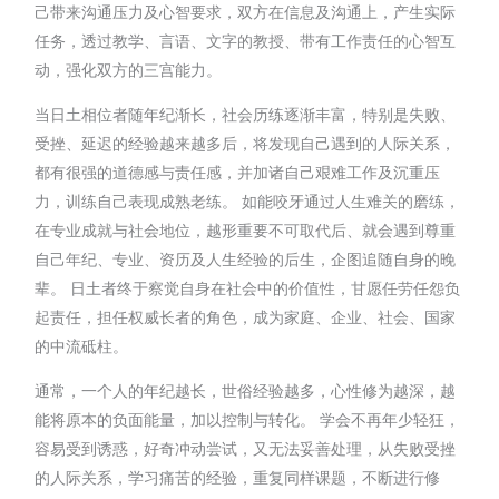
己带来沟通压力及心智要求，双方在信息及沟通上，产生实际
任务，透过教学、言语、文字的教授、带有工作责任的心智互
动，强化双方的三宫能力。
当日土相位者随年纪渐长，社会历练逐渐丰富，特别是失败、
受挫、延迟的经验越来越多后，将发现自己遇到的人际关系，
都有很强的道德感与责任感，并加诸自己艰难工作及沉重压
力，训练自己表现成熟老练。 如能咬牙通过人生难关的磨练，
在专业成就与社会地位，越形重要不可取代后、就会遇到尊重
自己年纪、专业、资历及人生经验的后生，企图追随自身的晚
辈。 日土者终于察觉自身在社会中的价值性，甘愿任劳任怨负
起责任，担任权威长者的角色，成为家庭、企业、社会、国家
的中流砥柱。
通常，一个人的年纪越长，世俗经验越多，心性修为越深，越
能将原本的负面能量，加以控制与转化。 学会不再年少轻狂，
容易受到诱惑，好奇冲动尝试，又无法妥善处理，从失败受挫
的人际关系，学习痛苦的经验，重复同样课题，不断进行修