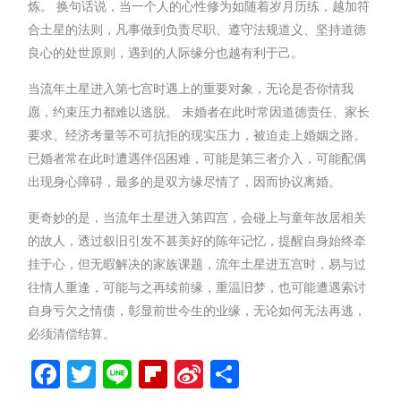
炼。 换句话说，当一个人的心性修为如随着岁月历练，越加符
合土星的法则，凡事做到负责尽职、遵守法规道义、坚持道德
良心的处世原则，遇到的人际缘分也越有利于己。
当流年土星进入第七宫时遇上的重要对象，无论是否你情我
愿，约束压力都难以逃脱。 未婚者在此时常因道德责任、家长
要求、经济考量等不可抗拒的现实压力，被迫走上婚姻之路。
已婚者常在此时遭遇伴侣困难，可能是第三者介入，可能配偶
出现身心障碍，最多的是双方缘尽情了，因而协议离婚。
更奇妙的是，当流年土星进入第四宫，会碰上与童年故居相关
的故人，透过叙旧引发不甚美好的陈年记忆，提醒自身始终牵
挂于心，但无暇解决的家族课题，流年土星进五宫时，易与过
往情人重逢，可能与之再续前缘，重温旧梦，也可能遭遇索讨
自身亏欠之情债，彰显前世今生的业缘，无论如何无法再逃，
必须清偿结算。
Facebook
Twitter
Line
Flipboard
Sina
分