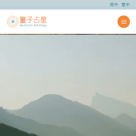
跳
简中
繁中
至
内
容