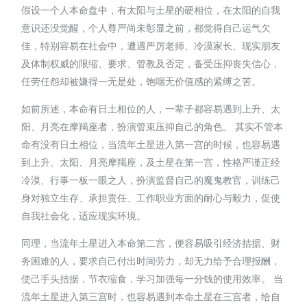
假设一个人本命盘中，有太阳与土星的硬相位，在太阳的自我
意识还没觉醒，个人尊严尚未彰显之前，都觉得自己运气欠
佳，特别容易在社会中，遭遇严厉老师、冷漠家长、现实朋友
及体制权威的限缩、要求、管教及否定，备受压抑丧失信心，
任劳任怨却被嫌得一无是处，饱咽无价值感的紧缚之苦。
如前所述，本命有日土相位的人，一辈子都容易遇到上升、太
阳、月亮在摩羯座者，扮演管束压抑自己的角色。 其实不管本
命有没有日土相位，当流年土星进入第一宫的时候，也容易遇
到上升、太阳、月亮摩羯座，及土星在第一宫，性格严谨正经
冷漠、行事一板一眼之人，扮演监督自己的魔鬼教官，训练己
身对独立生存、承担责任、工作职业方面的耐心与毅力，促使
自我社会化，适应现实环境。
同理，当流年土星进入本命第二宫，便容易吸引经济拮据、财
务困难的人，要求自己付出时间劳力，却无力给予合理报酬，
使己手头拮据，节衣缩食，学习加强每一分钱的使用效率。 当
流年土星进入第三宫时，也容易遇到本命土星在三宫者，给自