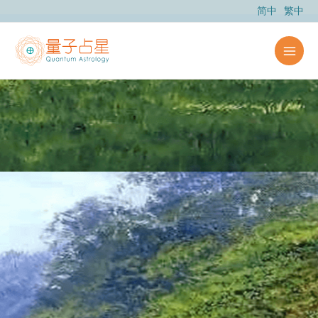
跳
简中
繁中
至
内
容