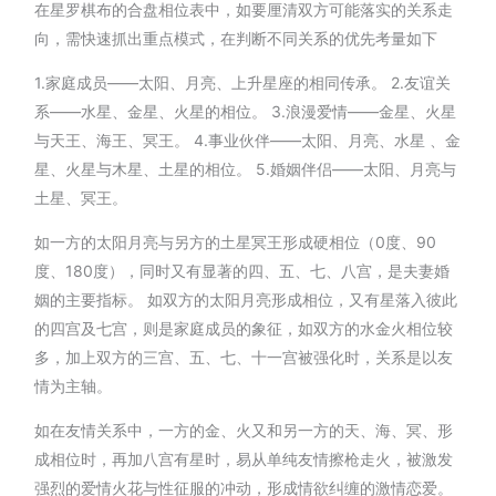
在星罗棋布的合盘相位表中，如要厘清双方可能落实的关系走
向，需快速抓出重点模式，在判断不同关系的优先考量如下
1.家庭成员——太阳、月亮、上升星座的相同传承。 2.友谊关
系——水星、金星、火星的相位。 3.浪漫爱情——金星、火星
与天王、海王、冥王。 4.事业伙伴——太阳、月亮、水星 、金
星、火星与木星、土星的相位。 5.婚姻伴侣——太阳、月亮与
土星、冥王。
如一方的太阳月亮与另方的土星冥王形成硬相位（0度、90
度、180度），同时又有显著的四、五、七、八宫，是夫妻婚
姻的主要指标。 如双方的太阳月亮形成相位，又有星落入彼此
的四宫及七宫，则是家庭成员的象征，如双方的水金火相位较
多，加上双方的三宫、五、七、十一宫被强化时，关系是以友
情为主轴。
如在友情关系中，一方的金、火又和另一方的天、海、冥、形
成相位时，再加八宫有星时，易从单纯友情擦枪走火，被激发
强烈的爱情火花与性征服的冲动，形成情欲纠缠的激情恋爱。