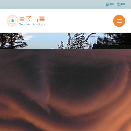
跳
简中
繁中
至
内
容