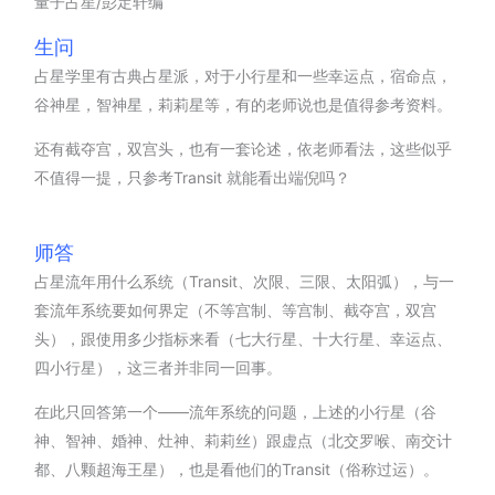
量子占星/彭定轩编
生问
占星学里有古典占星派，对于小行星和一些幸运点，宿命点，
谷神星，智神星，莉莉星等，有的老师说也是值得参考资料。
还有截夺宫，双宫头，也有一套论述，依老师看法，这些似乎
不值得一提，只参考Transit 就能看出端倪吗？
师答
占星流年用什么系统（Transit、次限、三限、太阳弧），与一
套流年系统要如何界定（不等宫制、等宫制、截夺宫，双宫
头），跟使用多少指标来看（七大行星、十大行星、幸运点、
四小行星），这三者并非同一回事。
在此只回答第一个——流年系统的问题，上述的小行星（谷
神、智神、婚神、灶神、莉莉丝）跟虚点（北交罗喉、南交计
都、八颗超海王星），也是看他们的Transit（俗称过运）。