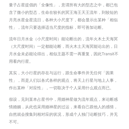
量子占星提倡的「全像性」，意谓所有大的型态之中，都已包
含了微小的型态，生命在较长的冥王海王天王流年，到较短的
月亮水星金星流日，各种大小尺度下，都会显示出某种「相似
性」，流年只要选择适当尺度的指标，即可善加论断。
流年日月水金（小尺度时间）能论断出的，流年火木土天海冥
（大尺度时间）一定都能论断，而火木土天海冥能论出的，日
月水金未必能论得出，相似主题不需一再重复，因此Transit不
用看内行星。
其实，大小行星的存在与运行，跟生命事件并无任何「因果
性」，而是人们以各式各样的观点，将天上行星与地上人事，
作出某种「对应性」，一切取决于个人采用什么观点而已。
假设，见到某本占星书中，用婚神星做为流年观点，来论断感
情婚姻，从此也采用婚神星的过运，来看自己跟他人的感情，
自然就会搜集到相对应的状况，形成个人独门论断技巧，并无
不可。