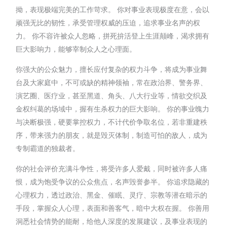
拗，表现极端完美的工作苛求。 你对事业表现极度在意，会以
顽强无比的韧性，承受管理权威的压迫，追求事业名声的权
力。 你不容许被众人忽略，拼死拚活登上生涯颠峰，渴求拥有
巨大影响力，能够宰制众人之心理面。
你强大的公众魅力，擅长应付复杂的权力斗争，将成为事业舞
台及大家庭中，不可或缺的精神领袖，常在政治界、警务界、
演艺圈、医疗业，甚至黑道、角头、八大行业等，情欲交织及
金权纠葛的场域中，握有生杀权力的巨大影响。 你的事业魄力
与决断极强，硬要掌控权力，不计代价争取名位，若非重建秩
序，带来强力的朋友，就是毁灭体制，制造可怕的敌人，成为
专制霸道的独裁者。
你的社会评价充满斗争性，将受许多人爱戴，同时被许多人痛
恨，成为饱受争议的公众焦点，名声毁誉参半。 你追求隐藏的
心理权力，透过政治、黑金、催眠、灵疗、宗教等潜在暗示的
手段，掌握众人心理，表面和善客气，暗中大权在握。 你善用
洞悉社会情势的能耐，给他人深度的发展建议，及事业表现的