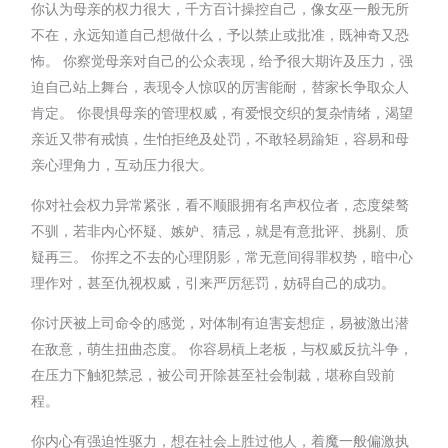
你认为母亲的权力很大，千方百计操控自己，像女巫一般无所
不在，永远知道自己想做什么，予以禁止或批准，既神奇又恐
怖。 你察觉母亲对自己的公众表现，给予很大期许及压力，强
迫自己站上舞台，表现令人惊叹的厉害能耐，替家长争取众人
肯定。 你畏惧母亲的管理权威，有爱恨交织的复杂情绪，渴望
亲近又带有戒慎，生怕拒绝及处罚，不敢轻易踰矩，容易和母
亲心理角力，互动压力很大。
你对社会权力异常紧张，看不顺眼拥有名声权位者，态度桀骜
不驯，若非内心怀疑、嫉妒、猜忌，就是有意批评、挑剔、质
疑再三。 你挥之不去的心理阴影，常无意间得罪权势，暗中心
理作对，甚至仇视权威，引来严厉惩罚，妨碍自己的成功。
你讨厌被上司命令的感觉，对体制有迫害妄想症，易被激出潜
在敌意，萌生扭曲态度。 你容易槓上老板，与权威反抗斗争，
在压力下触犯禁忌，被公司开除甚至社会制裁，堪称自毁前
程。
你内心有强迫性驱力，想在社会上胜过他人，着魔一般偏激执