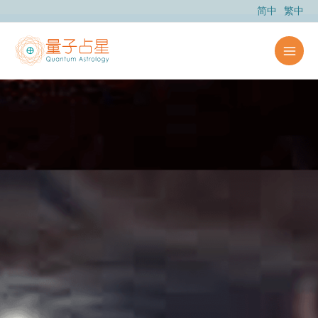
跳
简中
繁中
至
内
容