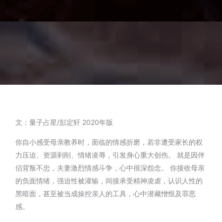
文：量子占星/彭定轩
2020
年版
你自小感受母亲教养时，面临的情感折磨，若非遭受家长的权
力压迫、资源剥削、情绪凌辱，引发身心重大创伤。 就是因伴
侣背叛不忠，夫妻激烈情感斗争，心中很深怨念。 你接收母亲
的负面情绪，强迫性被灌输，间接承受精神凌虐，认识人性的
黑暗面，甚至被当成操控亲人的工具，心中潜藏憎恨及罪恶
感。