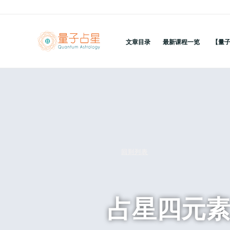
跳
至
内
文章目录
最新课程一览
【量
容
回到列表
占星四元素