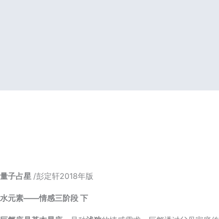
量子占星
/彭定轩2018年版
水元素——情感三阶段 下