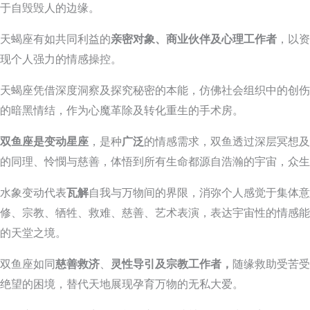
于自毁毁人的边缘。
天蝎座有如共同利益的
亲密对象、商业伙伴及心理工作者
，以资
现个人强力的情感操控。
天蝎座凭借深度洞察及探究秘密的本能，仿佛社会组织中的创伤
的暗黑情结，作为心魔革除及转化重生的手术房。
双鱼座是变动星座
，是种
广泛
的情感需求，双鱼透过深层冥想及
的同理、怜憫与慈善，体悟到所有生命都源自浩瀚的宇宙，众生
水象变动代表
瓦解
自我与万物间的界限，消弥个人感觉于集体意
修、宗教、牺牲、救难、慈善、艺术表演，表达宇宙性的情感能
的天堂之境。
双鱼座如同
慈善救济
、
灵性导引及宗教工作者，
随缘救助受苦受
绝望的困境，替代天地展现孕育万物的无私大爱。