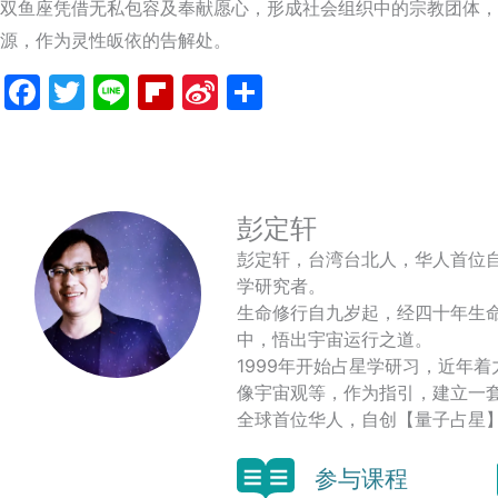
双鱼座凭借无私包容及奉献愿心，形成社会组织中的宗教团体，
源，作为灵性皈依的告解处。
Facebook
Twitter
Line
Flipboard
Sina
分
Weibo
享
彭定轩
彭定轩，台湾台北人，华人首位
学研究者。
生命修行自九岁起，经四十年生
中，悟出宇宙运行之道。
1999年开始占星学研习，近年
像宇宙观等，作为指引，建立一
全球首位华人，自创【量子占星
参与课程