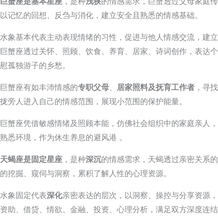
巨蟹座是基本星座
，是种
浅狭
的情感需求，巨蟹透过父母家庭传
以记忆的回想、反刍与消化，建立安全且熟悉的情感基础。
水象基本代表主动表现情绪的习性，促进与他人情感交流，建立
巨蟹座透过关怀、照顾、饮食、养育、居家、诗词创作，表达个
慰孤独游子的乡愁。
巨蟹座有如丰沛情感的
专职父母
、
居家照料及抚育工作者
，寻找
拢旁人进入自己的情感范围，展现小范围的保护能量。
巨蟹座凭借敏感情绪及照顾本能，仿佛社会组织中的家庭亲人，
熟悉环境，作为休生养息的避风港 。
天蝎座是固定星座
，是种
深沉
的情感需求，天蝎透过亲密关系的
的挖掘、窥伺与洞察，累积了解人性的心理资源。
水象固定代表
深化
亲密表达的层次，以洞察、操控与分享资源，
资助、借贷、情欲、金融、投资、心理分析，满足双方深度连结