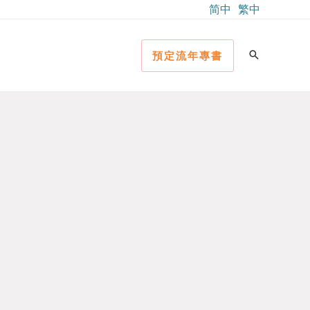
简中
繁中
預定流年專書
）