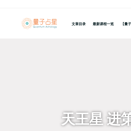
跳
至
内
文章目录
最新课程一览
【量
容
回到列表
天王星 进