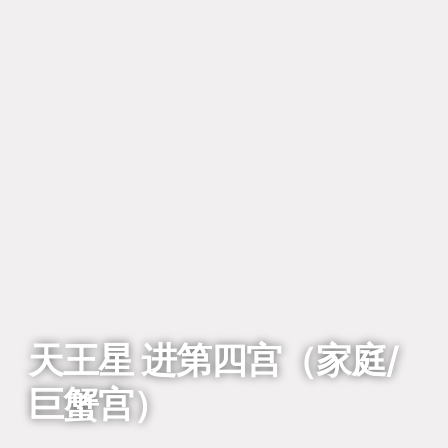
回到列表
天王星 进第四宫（家庭/
巨蟹宫）