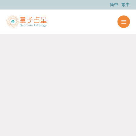
跳
简中
繁中
至
内
容