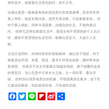
神经发作，使家庭生活变化剧烈，很不正常。
你难以接受一般家庭角色的传统责任和道德束缚，若非经常和
家人争吵，就是长期冷战，进而关系决裂，引发家庭革命。 你
对于家人相处，同样冷漠疏离，自顾自的生活、不相拘束过
问。 你肆无忌惮在家庭生活中，展现全然不受限制的个人自主
性，拥有不受管辖的生活空间，能够任意妄为，大搞个人实
验。
当流天进四时，你神经发作的冒险精神，难以安于现状，对于
家庭居住环境、布置、摆设，要求不停变化创新，随时带来崭
新感受。 你甚至不自主对家庭出现破坏现状、便于颠覆性改造
的潜意识，当心无意中引发水火之险，让一切归零、重头开
始。 此时你出现异地居住的机缘，不惜脱离原生家乡，放下长
久建设的家庭，四处旅居外地，乃至移民异国。
Facebook
Twitter
Line
Flipboard
Sina
分
Weibo
享