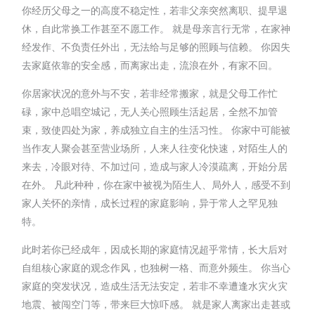
你经历父母之一的高度不稳定性，若非父亲突然离职、提早退
休，自此常换工作甚至不愿工作。 就是母亲言行无常，在家神
经发作、不负责任外出，无法给与足够的照顾与信赖。 你因失
去家庭依靠的安全感，而离家出走，流浪在外，有家不回。
你居家状况的意外与不安，若非经常搬家，就是父母工作忙
碌，家中总唱空城记，无人关心照顾生活起居，全然不加管
束，致使四处为家，养成独立自主的生活习性。 你家中可能被
当作友人聚会甚至营业场所，人来人往变化快速，对陌生人的
来去，冷眼对待、不加过问，造成与家人冷漠疏离，开始分居
在外。 凡此种种，你在家中被视为陌生人、局外人，感受不到
家人关怀的亲情，成长过程的家庭影响，异于常人之罕见独
特。
此时若你已经成年，因成长期的家庭情况超乎常情，长大后对
自组核心家庭的观念作风，也独树一格、而意外频生。 你当心
家庭的突发状况，造成生活无法安定，若非不幸遭逢水灾火灾
地震、被闯空门等，带来巨大惊吓感。 就是家人离家出走甚或