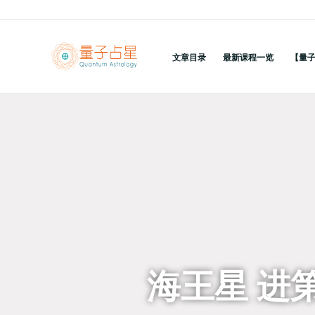
跳
至
内
文章目录
最新课程一览
【量
容
回到列表
海王星 进