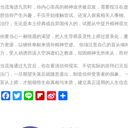
当流海进九宫时，你内心崇高的精神追求被启发，需要投注在虚
想信仰产生兴趣，不仅开始接触尝试、还深入探索相关人事物。
治疗，无论是本土经典或自异国传入的，试图从中提升精神层次
你要当心一厢情愿的渴望，把人生导师及灵性上师过度美化，遭
力资源，以牺牲奉献来填补精神空虚。 你须注意自己的盲从倾
力，受人劝诱而误入空洞虚幻之教派，却因精神无所依从，而对
当流海通过九宫后，你在看清信仰现实、不切实际的崇拜幻灭后
法门，一旦期望失落后就随意退出，制造信仰受害者的假象。 
盲从上师，才能领悟生命真相与本质，建立真正适用的人生信念
Facebook
Twitter
Line
Flipboard
Sina
分
Weibo
享