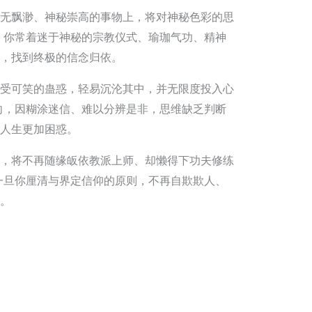
无飘渺、神秘崇高的事物上，将对神秘色彩的思
 你常着迷于神秘的宗教仪式、瑜珈气功、精神
，找到终极的信念归依。
受可笑的蛊惑，轻易沉沦其中，并无限度投入心
向，因糊涂迷信、难以分辨是非，思维缺乏判断
人生更加困惑。
，将不再随缘皈依教派上师、却懒得下功夫修练
一旦你厘清与界定信仰的原则，不再自欺欺人、
。