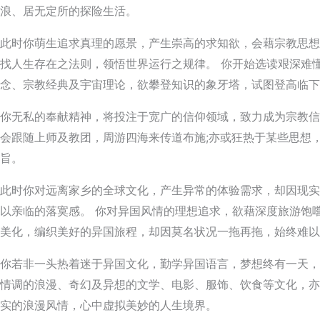
浪、居无定所的探险生活。
此时你萌生追求真理的愿景，产生崇高的求知欲，会藉宗教思想
找人生存在之法则，领悟世界运行之规律。 你开始选读艰深难
念、宗教经典及宇宙理论，欲攀登知识的象牙塔，试图登高临下
你无私的奉献精神，将投注于宽广的信仰领域，致力成为宗教信
会跟随上师及教团，周游四海来传道布施;亦或狂热于某些思想
旨。
此时你对远离家乡的全球文化，产生异常的体验需求，却因现实
以亲临的落寞感。 你对异国风情的理想追求，欲藉深度旅游饱
美化，编织美好的异国旅程，却因莫名状况一拖再拖，始终难以
你若非一头热着迷于异国文化，勤学异国语言，梦想终有一天，
情调的浪漫、奇幻及异想的文学、电影、服饰、饮食等文化，亦
实的浪漫风情，心中虚拟美妙的人生境界。