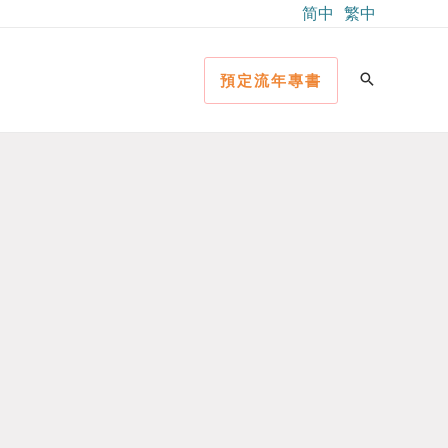
简中
繁中
預定流年專書
）