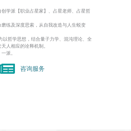
自创学派【职业占星家】、占星老师、占星哲
命磨练及深度思索，从自我改造与人生蜕变
着力以哲学思想，结合量子力学、混沌理论、全
套天人相应的诠释机制。
】一派。
咨询服务