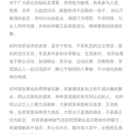
对于广大群众的福祉及需要，变得较为敏感，热衷参与人道、
慈善、关怀、公益的活动，默默扮演不起眼的一份子。 你以不
勉强的姿态，等待付出的机会，渴望只为理想、不求回报，与
众人同作功德，并和伙伴建立起表面淡泊、精神紧密的情感依
赖。
此时你所追求的友情，是非个性化、不具私交的泛泛情谊，彼
此的交往互动，常是多对多的分享聚会、交流派对。 你开始着
迷于群众活动，如演唱会、音乐会、运动比赛、宗教祭典，享
受跟众人一起沉溺其中，醉心于相同的人事物，不分彼此的精
神共鸣感。
你对朋友聚会的界限被瓦解，常被邀请参加之前不感兴趣的聚
会，而认识朋友的朋友，神奇发现彼此有共同认识的人。 此时
你认识之人三教九流都有，大家就算表面称兄道弟、互动热
络，实质背景却有很大差距，大部分只是酒肉朋友，不易真正
结为私交。 你容易被神秘气息的思想聚会及宗教组织所吸引，
有缘接触其中成员，并心生向往，随兴加入其中，企图相互感