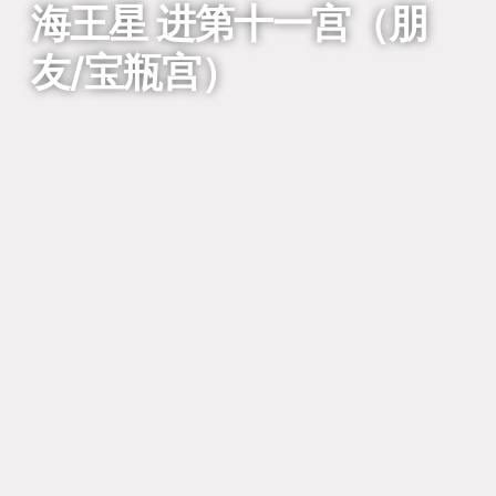
海王星 进第十一宫（朋
友/宝瓶宫）