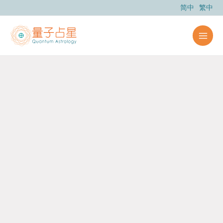
跳
简中
繁中
至
内
容