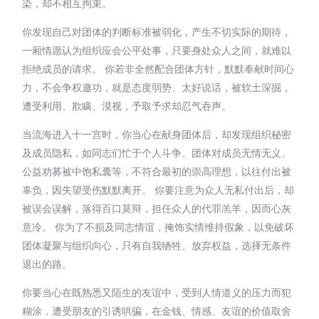
染，却不相互拘束。
你发现自己对团体的判断标准被弱化，产生不切实际的期待，
一厢情愿认为组织应会公平处事，只要身处众人之间，就难以
拒绝成员的请求。 你若非全然配合团体方针，默默奉献时间心
力，不会争权邀功，就是态度弱势、太好说话，被软土深掘，
遭受利用、欺瞒、漠视，予取予求却忍气吞声。
当流海进入十一宫时，你当心在献身团体后，却发现组织秘密
及成员隐私，如同志们忙于个人斗争、团体对成员无情无义、
公益劝募被中饱私囊等，不符合最初的崇高理想，以往付出被
辜负，因失望受伤默默离开。 你要注意为众人无私付出后，却
被误会误解，落得百口莫辩，担任众人的代罪羔羊，因而心灰
意冷。 你为了不损及同志情谊，掩饰实情维持假象，以免破坏
团体凝聚与组织向心，只有自我牺牲、放弃权益，选择无条件
退出的路。
你要当心在既熟悉又陌生的友谊中，受到人情道义的压力而犯
糊涂，遭受朋友的引诱哄骗，在金钱、情感、友谊的价值取舍