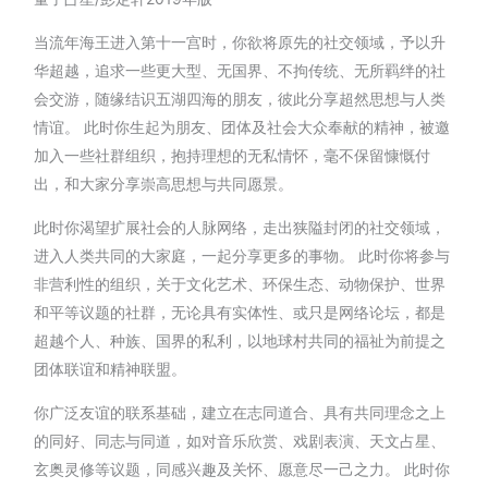
当流年海王进入第十一宫时，你欲将原先的社交领域，予以升
华超越，追求一些更大型、无国界、不拘传统、无所羁绊的社
会交游，随缘结识五湖四海的朋友，彼此分享超然思想与人类
情谊。 此时你生起为朋友、团体及社会大众奉献的精神，被邀
加入一些社群组织，抱持理想的无私情怀，毫不保留慷慨付
出，和大家分享崇高思想与共同愿景。
此时你渴望扩展社会的人脉网络，走出狭隘封闭的社交领域，
进入人类共同的大家庭，一起分享更多的事物。 此时你将参与
非营利性的组织，关于文化艺术、环保生态、动物保护、世界
和平等议题的社群，无论具有实体性、或只是网络论坛，都是
超越个人、种族、国界的私利，以地球村共同的福祉为前提之
团体联谊和精神联盟。
你广泛友谊的联系基础，建立在志同道合、具有共同理念之上
的同好、同志与同道，如对音乐欣赏、戏剧表演、天文占星、
玄奥灵修等议题，同感兴趣及关怀、愿意尽一己之力。 此时你