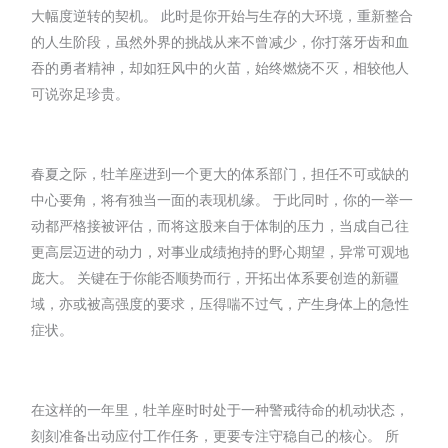
大幅度逆转的契机。 此时是你开始与生存的大环境，重新整合
的人生阶段，虽然外界的挑战从来不曾减少，你打落牙齿和血
吞的勇者精神，却如狂风中的火苗，始终燃烧不灭，相较他人
可说弥足珍贵。
春夏之际，牡羊座进到一个更大的体系部门，担任不可或缺的
中心要角，将有独当一面的表现机缘。 于此同时，你的一举一
动都严格接被评估，而将这股来自于体制的压力，当成自己往
更高层迈进的动力，对事业成绩抱持的野心期望，异常可观地
庞大。 关键在于你能否顺势而行，开拓出体系要创造的新疆
域，亦或被高强度的要求，压得喘不过气，产生身体上的急性
症状。
在这样的一年里，牡羊座时时处于一种警戒待命的机动状态，
刻刻准备出动应付工作任务，更要专注守稳自己的核心。 所