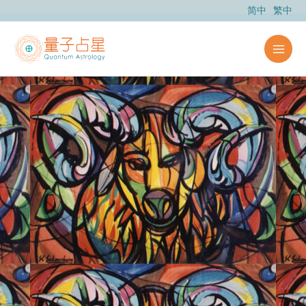
跳
简中
繁中
至
内
容