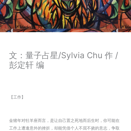
文：量子占星/Sylvia Chu 作 /
彭定轩 编
【工作】
金猪年对牡羊座而言，是让自己置之死地而后生时，你可能在
工作上遭逢意外的挫折，却能凭借个人不屈不挠的意志，争取