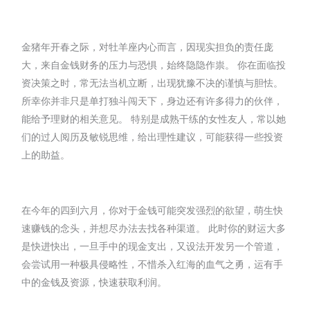
金猪年开春之际，对牡羊座内心而言，因现实担负的责任庞
大，来自金钱财务的压力与恐惧，始终隐隐作祟。 你在面临投
资决策之时，常无法当机立断，出现犹豫不决的谨慎与胆怯。
所幸你并非只是单打独斗闯天下，身边还有许多得力的伙伴，
能给予理财的相关意见。 特别是成熟干练的女性友人，常以她
们的过人阅历及敏锐思维，给出理性建议，可能获得一些投资
上的助益。
在今年的四到六月，你对于金钱可能突发强烈的欲望，萌生快
速赚钱的念头，并想尽办法去找各种渠道。 此时你的财运大多
是快进快出，一旦手中的现金支出，又设法开发另一个管道，
会尝试用一种极具侵略性，不惜杀入红海的血气之勇，运有手
中的金钱及资源，快速获取利润。