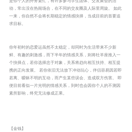
是你个人的外务繁忙，有许多参与学生团体、交友聚会的活
动，常出没在热闹场合，在不同的交友圈及人际里周旋。 如此
一来，你自然不会将长期稳定的情感抉择，当成目前的首要追
求目标。
你年初时的恋爱运虽然不太稳定，却同时为生活带来不少新
鲜、有趣的刺激感，而下半年的情感关系，则将牡羊座推入一
个抉择点，若你选择忠于对象，关系将趋向相互扶持、相互提
携的正向发展。 若你依旧无法放下冲动玩心，伴侣容易因若即
若离、暧昧不明的互动，而产生某些误会、造成双方伤害。 即
便目前看似一片光明的情感关系，到时也会因你个人的不测因
素所影响，终究无法修成正果。
【金钱】