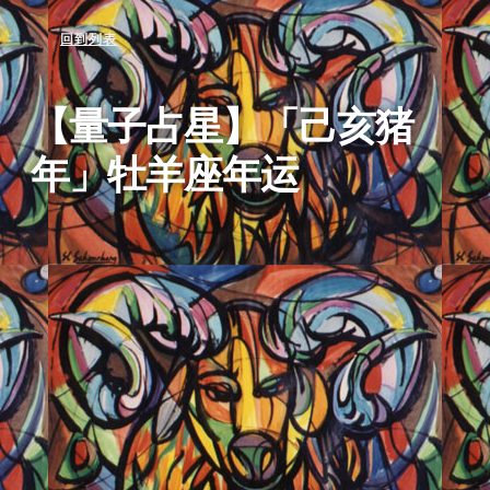
回到列表
【量子占星】「己亥猪
年」牡羊座年运