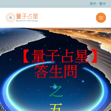
跳
简中
繁中
至
内
容