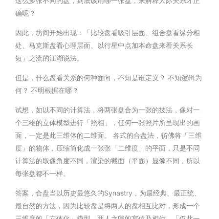
这么多张不同的盘，到底该用哪一张盘，来解释人际关系才正
确呢？
因此，坊间开始出现：「比较盘看吸引层面、组合盘看缘分相
处、马克斯盘看心理层面、以行星中点加本命盘来看关系长
短」之流的江湖说法。
但是，什么盘看关系的何种面向，不知是谁定义？ 不知逻辑为
何？ 不明根据在哪？
试想，如以不同的计算法，将两张盘合为一张的技法，像对一
个三维的立体模型进行「照相」，任何一张照片所呈现出的画
面，一定是此三维体的二维面。 各式的合盘法，彷佛将「三维
度」的物体，压缩简化成一张张「二维度」的平面，只是不同
计算法的取像角度不同，渲染的截面（平面）显像不同，所以
每张盘都不一样。
答案，合盘当以历史最悠久的Synastry，为最经典、最正统、
最自然的方法，因为比较盘是将两人的盘相互比对，形成一个
三维度的「立体化」模型，两人之间的宫位及相位，「仅此一