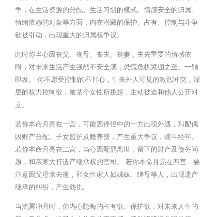
争，在生活资源的分配、生活习惯的模式、情感安全的归属、
情绪依赖的对象等方面，内在潜藏的保护、占有、控制与斗争
欲被引动，出现重大的归属权争议。
此时你当心因丧父、丧母、丧夫、丧妻，失去重要的情感依
附，对未来生活产生强烈不安全感，恐慌危机紧绷之至、一触
即发。 你不愿受控制的不甘心，引来外人可见的激烈冲突，深
层的权力控制欲，被某个女性所挑起，主动被迫和他人公开对
立。
若你本命月亮在一宫，可能因伴侣中的一方出现外遇，和配偶
因财产分配、子女监护及赡养费，产生重大争议，缠斗经年。
若你本命月亮在二宫，当心因配偶离世，留下的财产及债务问
题，和亲家大打遗产继承权的官司。 若你本命月亮在四宫，要
注意因父母亲去逝，和女性家人如姊妹、继母等人，出现遗产
继承的纠纷，产生怨仇。
当流冥冲月时，你内心隐晦的占有欲、保护欲，对未来人生的