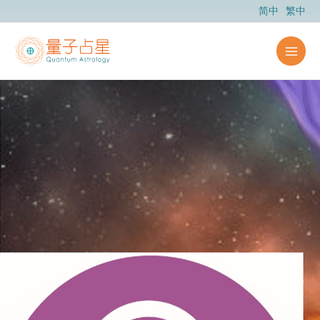
跳
简中
繁中
至
内
容