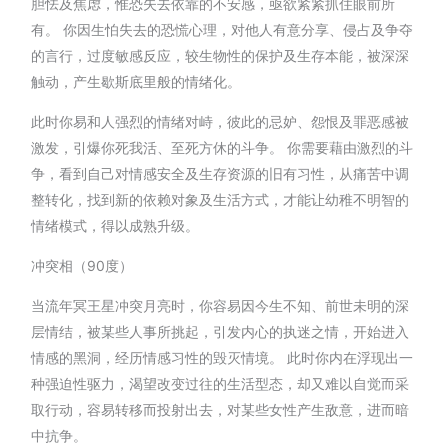
胆怯及焦虑，惟恐失去依靠的不安感，亟欲紧紧抓住眼前所
有。 你因生怕失去的恐慌心理，对他人有意分享、侵占及争夺
的言行，过度敏感反应，较生物性的保护及生存本能，被深深
触动，产生歇斯底里般的情绪化。
此时你易和人强烈的情绪对峙，彼此的忌妒、怨恨及罪恶感被
激发，引爆你死我活、至死方休的斗争。 你需要藉由激烈的斗
争，看到自己对情感安全及生存资源的旧有习性，从痛苦中调
整转化，找到新的依赖对象及生活方式，才能让幼稚不明智的
情绪模式，得以成熟升级。
冲突相（90度）
当流年冥王星冲突月亮时，你容易因今生不知、前世未明的深
层情结，被某些人事所挑起，引发内心的执迷之情，开始进入
情感的黑洞，经历情感习性的毁灭情境。 此时你内在浮现出一
种强迫性驱力，渴望改变过往的生活型态，却又难以自觉而采
取行动，容易转移而投射出去，对某些女性产生敌意，进而暗
中抗争。