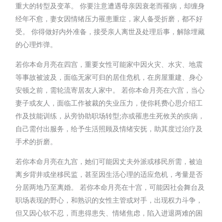
重大的转型及变革。 你要注意遭遇母亲因衰老而罹病，却缠身
经年不愈，妻女因情绪压力罹患重症，家人备受折磨，都不好
受。 你得做好内外准备，接受亲人离世及处理后事，解除埋藏
的心理炸弹。
若你本命月亮在四宫，重要女性可能家中因火灾、水灾、地震
等事故被波及，面临无家可归的居住危机，在房屋重建、身心
安顿之前，需轮流寄居友人家中。 若你本命月亮在六宫，当心
妻子或友人，面临工作被裁的失业压力，使你耗费心思介绍工
作及技能训练，从旁协助职场转型;亦或罹患生死攸关的疾病，
自己需付出服务，给予生活照顾及情绪安抚，助其度过治疗及
手术的折磨。
若你本命月亮在九宫，她们可能因丈夫外派或移民所需，被迫
离乡背井或坐移民监，甚至因生活心理的适应危机，考量是否
分居两地乃至离婚。 若你本命月亮在十宫，可能因社会舞台及
职场表现的野心，和熟识的女性主管或对手，出现权力斗争，
但又因心软不忍，而患得患失、情绪焦虑，陷入进退两难的困