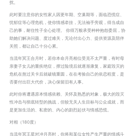
扰。
此时要注意你的女性家人因更年期、空巢期等，面临恐慌症、
忧郁症等心理危机，使你情感牵挂，无法袖手旁观，得当成自
己的事，耐住性子全心处理。 你得万般承受种种抱怨委屈，协
助她们解决问题、度过难关，无论付出心力、提供资源及陪伴
关照，都让自己十分心累。
当流年冥王合月时，若你本命月亮相位受克不太严重，有时母
亲妻子女儿的重疾绝症，撑过险境后就逐渐康复，家庭毁灭的
危机在熬过关卡后就破镜重圆，在在考验自己的依恋程度，是
否要付出巨大代价，决心保留旧有人事。
此时你将遭遇原本情感依赖、关怀及熟悉的对象，极大的毁灭
性冲击与彻底转型的挑战，但较无关人生目标与公众成就，而
是更加生活的、私密的、内心的剧烈起伏与情感恐慌。
对相（180度）
当流年冥王星对冲月亮时，你将和某位女性产生严重的情感斗