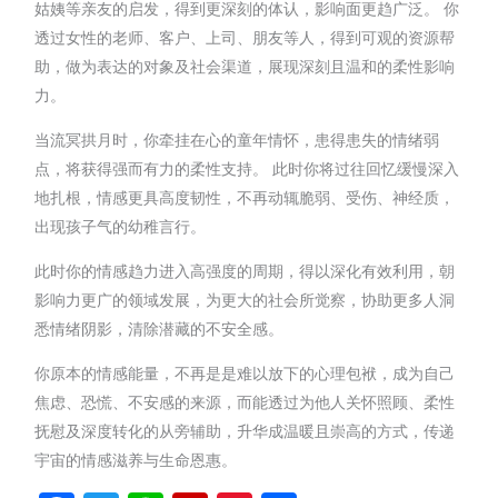
姑姨等亲友的启发，得到更深刻的体认，影响面更趋广泛。 你
透过女性的老师、客户、上司、朋友等人，得到可观的资源帮
助，做为表达的对象及社会渠道，展现深刻且温和的柔性影响
力。
当流冥拱月时，你牵挂在心的童年情怀，患得患失的情绪弱
点，将获得强而有力的柔性支持。 此时你将过往回忆缓慢深入
地扎根，情感更具高度韧性，不再动辄脆弱、受伤、神经质，
出现孩子气的幼稚言行。
此时你的情感趋力进入高强度的周期，得以深化有效利用，朝
影响力更广的领域发展，为更大的社会所觉察，协助更多人洞
悉情绪阴影，清除潜藏的不安全感。
你原本的情感能量，不再是是难以放下的心理包袱，成为自己
焦虑、恐慌、不安感的来源，而能透过为他人关怀照顾、柔性
抚慰及深度转化的从旁辅助，升华成温暖且崇高的方式，传递
宇宙的情感滋养与生命恩惠。