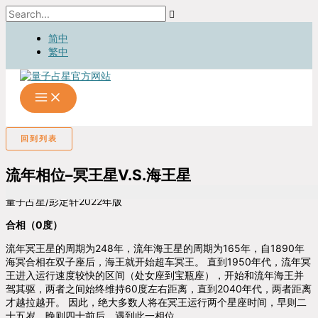
跳
Search...
至
内
简中
容
繁中
回到列表
流年相位–冥王星V.S.海王星
量子占星/彭定轩2022年版
合相（0度）
流年冥王星的周期为248年，流年海王星的周期为165年，自1890年
海冥合相在双子座后，海王就开始超车冥王。 直到1950年代，流年冥
王进入运行速度较快的区间（处女座到宝瓶座），开始和流年海王并
驾其驱，两者之间始终维持60度左右距离，直到2040年代，两者距离
才越拉越开。 因此，绝大多数人将在冥王运行两个星座时间，早则二
十五岁，晚则四十前后，遇到此一相位。