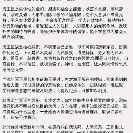
海王星是集体性的虚幻、感染与融合之能量，以艺术灵感、梦想营
造、宗教灵修，无形中消除世俗的区隔界限，使个人意识不自觉瓦
解，溶入集体意识中。 本命海王宫位是一个人超然物外、被动静待、
易受影响的领域，常躲避世人的注目，只以隐形人的无我作风，反映
外界的期待与投射，随缘担任集体崇拜的偶像，也不在意成为被众人
唾弃的呕像。
海王星缺乏核心意识，不确定自己是谁，似乎可模拟所有东西、扮演
任何角色，正面是艺术灵感、无私救赎、通灵解忧，旁人视为艺术
家、通灵者、慈善家，奉为救苦救难之肉身菩萨;负面是自欺欺人、自
哀自怜、不可信任，被视为骗子、神棍、被虐狂，让人既同情怜恴又
感可悲无奈。
当流年冥王星合相本命海王星时，将对海王所在的领域，带来深刻的
改造力量，形成微妙的形态转化，仿佛原本的一团浆糊或一堆烂泥，
受到创造意志的雕塑及锻烧，而得以定形，可被加以利用。
随着流年冥王的强势、专注之力，你将经验生命中重要的蜕变，因头
脑意识并不明白变化目的为何，方向在哪，也不知道蜕变完成后，最
终将成为什么型态，一开始会因偷懒怠惰而逃避拖延，耽误许多时
间、错失不少机会。
此时你常耗费数年时间，在原有的自我认同、人际关系、工作形式、
生活习惯中，感到迷惘徨徨、迟钝摸索，一方面憧憬未来的崇高理