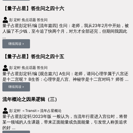
【量子占星】答生问之四十六
彭 定軒
焦点话题
答生问
量子占星彭定轩/编 [流年篇四] 生问：老师，我从23年2月中开始，被
人骗了不少钱，至今追了快两个月，对方才全部还完，但期间我因此
...
继续阅读 »
【量子占星】答生问之四十五
彭 定軒
焦点话题
答生问
量子占星彭定轩/编 [观念篇六] A生问：老师，请问心理学属于八宫还
是十二宫呢？ B生答：心理学是八宫、神秘学是十二宫对吗？ 师答 ...
继续阅读 »
流年概论之因果逻辑（三）
彭 定軒
＜Transit＞流年占星概论
量子占星彭定轩/2023年版 一般认为，当流年行星进入宫位时，将替
某一领域的人生课题，带来正面能量或负面能量，引发世人称羡追求
的好 ...