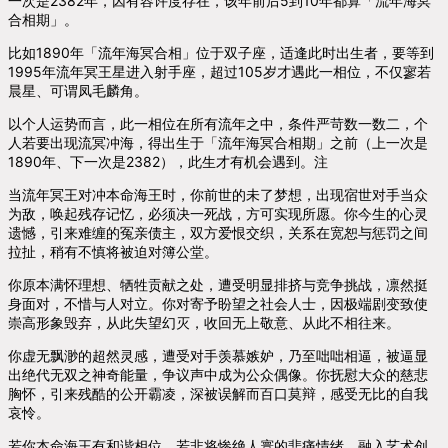
一次是2382年，因有容许度存在，该年前后5到10年都算「流年海冥
合相期」。
比如1890年「流年海冥合相」位于双子座，适逢此时出生者，要等到
1995年流年冥王星进入射手座，超过105岁才遇此一相位，不仅寥若
晨星、可谓凤毛麟角。
以个人运势而言，此一相位在所有流年之中，条件严苛数一数二，个
人若要出现流冥冲海，得出生于「流年海冥合相期」之前（上一次是
1890年、下一次是2382），此生才有机会遇到。注
当流年冥王对冲本命海王时，你前世的未了梦想，出现宿世对手当众
为敌，唤起残存记忆，必须决一死战，方可实现所愿。你今生的心灵
遗憾，引来难缠的冤亲债主，双方爱恨交织，关系在宽恕与惩罚之间
拉扯，稍有不慎将被迫对簿公堂。
你原本满怀理想、牺牲贡献之处，遭受明显排挤与竞争挑战，凛然挺
身面对，不惜与人对立。你对寄予盼望之社会人士，因极端剧变致使
崇高形象毁弃，从此失望幻灭，收回无上敬意、从此不相往来。
你虚无飘渺的超然灵感，遭受对手羡慕嫉妒，乃至咄咄相逼，被逼显
出绝代无双之神奇能量，争议声中成为公众偶像。你抚慰大众的慈悲
胸怀，引来残酷的公开霸凌，深被误解而百口莫辩，感受无比的自我
哀怜。
若你本命海王有和谐相位，若非将惨绝人寰的悲痛情绪，融入艺术创