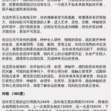
想，想要彻底摆脱过往旧有生活，一方面又不知未来新局如何开展，
因不确定感而来回徘徊。
当流年冥王合相海王时，你彷佛麻雀变为凤凰般，将遭遇具有厉害能
力、深刻动机与可观资源的人事，进入艺术、灵性、宗教、神秘相关
的环境中，进行彻底变身，过程比毛毛虫成为蝴蝶，得先作茧自缚，
才能完全，更加不可思议。
你过往无可奈何的遗憾，种种令人堪怜、惋惜的宿命，就此展开神奇
的改造，原本最弱势、无能、脆弱、受害之处，在经过强势的冲击洗
礼后，被塑造出刚柔自如的高度韧性。 在生命变化的法则下，你得以
从过往的生命泥淖中脱离，朝向天上的云端梦境升起，生命产生惊人
的变化，缓缓穿出自我结茧，完成神奇无比的变身。
当流冥合相海时，你开始对心理、命理、神秘学，感到前所未有的强
烈兴趣，可能到处求神问卜、寻求心理分析、接触占星塔罗，试图得
到指点迷津，厘清意识想法的混乱。 若你本身具有足够资质，则会自
己研究心理学、神秘学、命理学、生死学、灵魂学等，藉由神秘的语
言和心灵深处对话，渴望了解命运的奥秘，找到此生的真正使命。
对相 （180度）
流年冥王星的运行周期为248年，流年海王星的周期为165年，两者的
合相周期为492年。上一次海冥合相在1398年，近一次是1890年，下