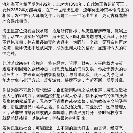
流年海冥合相周期为492年，上次为1890年，自此海王将超前冥王，
要到2382年方能再遇。在二十世纪出生者，流年冥王冲突本命海王的
相位，发生在个人耳顺之年，若是二十一世纪出生者，更到古稀耄耋
才会遇此相位。
海王星宫位漠视自我承诺、拖延所订目标，常态性麻痹堕落、沉溺上
瘾，活在不切实际的梦中。海王使人不顾利弊考虑与礼义廉耻，不得
不遮掩真相，并在推诿卸责的逃避中，为圆前一个谎，无可奈何再次
说谎，最终仍逃不过被揭穿、成为丑闻人物的宿命，显露可怜人的可
恨之处。
此时若你尚在社会舞台，将在经营、管理、财务、人事的权力决策，
遭遇不明因素的剧烈冲击，出现受迫性的低能失误。你处于庞大的心
理压力下，在破釜沉舟的铁腕整顿，与逃避现实、眼不见为净之间，
施力对象与处理方式，反复游移、摇摆不定，当断不断、反受其乱。
你甘为遥不可及的理想献身，企图运用独特之成就名声，展现改造社
会人心的影响力，圆满超然梦想及宏大心愿。你不敌当代的体制强势
及集体的权威压迫，无奈之下遭噤声或被软禁，成为教条主义的受害
者，后世遗留代罪羔羊之名。你在政治决策、商业投资、医疗管理方
面，若非被迫割舍腐败的人事弊端，自请严厉处分、暂时留校察看，
就是苟延残喘、以拖待变，等待最终审判到来。
若你已退出社会，可能遭逢一去不回的重大打击，如丧偶、经济恶