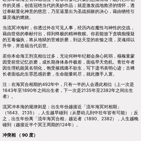
作的灵感，创造冠绝当代的美妙作品；就是激发战地救济的情怀，透
过奉献显化神意的慈悲，乃至逼显出为圣战捐躯的决心，藉由牺牲引
爆灵魂的燃烧。
当流冥冲海时，你透过外在可见人事，经历内在魔性与神性的交战，
藉由世俗的奉献付出，得到终极的精神救赎。你若能放下贪嗔痴慢疑
的五毒偏执，将从地狱的苦难折磨，到达天堂的欢愉之境，灵魂得以
升华，并造福当代后世。
若你本命海王刑克相位过多，无论何种年纪都会身心耗弱，襁褓童蒙
因受前世记忆折磨，成长期身体条件极差，面临早夭危机。青壮年者
因生理机能莫名弱化，饱受摧残痛不欲生，写下遗书表明心迹；古稀
长者面临此生罪恶感折磨，生命能量耗尽，就此撒手人寰。
注：在海冥合相期的492年中，只有一半的人会遇此相位（上一次是
1643年至1890年之间出生者，下一次是2135年至2382年之间出生
者）。
流冥冲本海的规律则是：出生年份越接近「流年海冥对相期」
（1643、2135），人生越早碰到（从婴幼儿到中壮年皆有可能）；反
之，出生年份离「流年海冥合相」越近者（1890、2382），人生越晚
碰到（越接近半个冥王周期的124年）。
冲突相 （ 90 度）