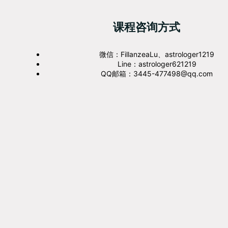
课程咨询方式
微信：FillanzeaLu、astrologer1219
Line：astrologer621219
QQ邮箱：3445-477498@qq.com