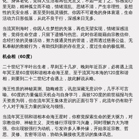
化、身体老化，觉得人生活着再也无意义，不如一走了之。你感觉心
里无助，精神孤立而不稳，情绪混乱、思绪不清，产生非理性、妄想
性的无安全感，甚至受到低灵骚扰。你因不可避免的身体衰退，生命
活动力日形低落，从此不良于行，深感来日无多。
当流冥刑海时，你因人生梦想的失落，再也无望实现，情绪深感沮
丧，觉得生命空虚，只留下遗憾与伤悲。此时你若能藉由宗教信仰、
念经打坐的灵修活动，努力接通灵性的管道，进而透过慈善公益、无
私奉献的救赎行为，有助找到新的存在意义，度过生命的极低潮。
机会相（60度）
二十世纪下半叶出生者，早则五十几岁、晚则年近百岁，必将遇上流
年冥王星60度弱和谐相本命海王星。至于流冥与本海的120度和谐
相，则要到二十二世纪才会遇上，故此解说从略。
海王性质的神秘莫测、隐晦难言，讯息深藏无意识中，几乎不可言
喻。60度的力量偏后天机会与自身学习，虽较120度的前世福报与先
天资质为弱，但在流年冥王集体意识的正面引导下，此流年仍有助于
个人对于海王力量的深化与领悟。
当流年冥王弱和谐相本命海王星时，你察觉探索生命的更大驱力，对
宗教信仰、神秘主义、灵性修行浮现学习兴趣，同时理解力大为增
强。你出现较强行为动机，引发许多人事外缘，开始亲近宗教、哲
思、灵修、玄密等活动，协助头脑接收无意识的集体讯息。