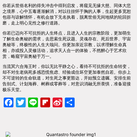
你若从世俗名利的得失冲击中得到启发，将窥见无缘大慈、同体大悲
之境界，心中五毒逐渐解消，对以往挂怀于胸的人事，生起更多宽恕
包容与谅解情怀，有机会放下无名执着，脱离世俗无间地狱的轮回折
磨，走上明心见性之修行道路。
你若已迈向不可抗拒的人生终点，且进入人生的宗教阶段，更加萌生
了解生命奥秘的需求，去思索生死议题、灵魂存在、死后世界、宇宙
奥秘等，终极性的人生大哉问。你更加亲近宗教，以求理解生命真
相，亦或投入灵修活动，追求天人合一的体验，不然醉心于艺术欣
赏，略窥宇宙奥秘于万一。
当流冥六合海王时，你以无比平静之心，看待不可抗拒的生命转变，
却不对生老病死多感恐慌焦虑、经验成住坏空更加泰然自若。你步上
不可逆转的生命轨道，对生死之事更豁达，开始预立遗嘱、安排生前
告别式、计划海葬、树葬或零葬等，对意识消融无所畏惧，准备迎接
极乐天堂。
Facebook
Twitter
Line
Flipboard
Sina
分
Weibo
享