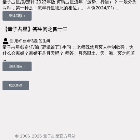
量子占星/彭定轩 2023年版 何谓占星流年（运势、行运）？ 一般分为
两种，第一种是「流年行星彼此的相位」。 举例2024/01/ ...
继续阅读 »
【量子占星】答生问之四十三
彭 定軒
焦点话题
答生问
量子占星彭定轩/编 [逻辑篇五] 生问： 老师既然月冥人控制欲强，为
什么会离婚？离婚不是月天吗？ 师答：月亮跟土、天、海、冥之间若
...
继续阅读 »
加载更多
© 2006-2026 量子占星官方网站