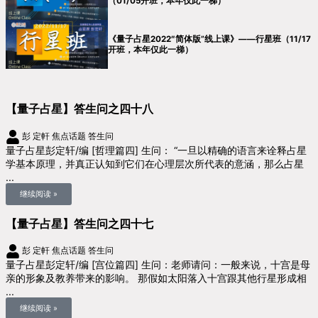
（01/05开班，本年仅此一梯）
《量子占星2022″简体版”线上课》——行星班（11/17
开班，本年仅此一梯）
【量子占星】答生问之四十八
彭 定軒
焦点话题
答生问
量子占星彭定轩/编 [哲理篇四] 生问： “一旦以精确的语言来诠释占星
学基本原理，并真正认知到它们在心理层次所代表的意涵，那么占星
...
继续阅读 »
【量子占星】答生问之四十七
彭 定軒
焦点话题
答生问
量子占星彭定轩/编 [宫位篇四] 生问：老师请问：一般来说，十宫是母
亲的形象及教养带来的影响。 那假如太阳落入十宫跟其他行星形成相
...
继续阅读 »