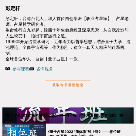
彭定轩
彭定轩，台湾台北人，华人首位自创学派【职业占星家】、占星老
师、占星哲学研究者。
生命修行自九岁起，经四十年生命磨练及深度思索，从自我改造与
人生蜕变中，悟出宇宙运行之道。
1999年开始占星学研习，近年着力以哲学思想，结合量子力学、混
沌理论、全像宇宙观等，作为指引，建立一套天人相应的诠释机
制。
全球首位华人，自创【量子占星】一派。
参与课程
咨询服务
获取专书最新消息
《量子占星2022″简体版”线上课》——流年班（11/08开班，本年仅此一梯）
《量子占星2023″简体版”线上课》——相位班