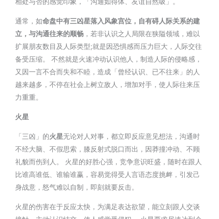
相处与否的感觉印象，「沟通如得体、友谊自然吸」。
通常，如
命盘中有三凶星落入风象宫位，自有碍人际关系的建
立，与沟通往来的顺畅
，若非认识之人局限在狭隘领域，难以
扩展朋友数目及人际类型;就是因恐惧感而压力巨大，人际交往
备受压缩。 不然就是火速冲动认识他人，制造人际的侵略感，
又因一言不合而失和不睦，造成「曾经认识、已不往来」的人
越来越多，不停在社会上树立敌人，增加对手，使人际往来压
力重重。
火星
「三凶」的
火星
无论对人对事，都立即反应意见想法，沟通时
不经大脑、不假思索，膝反射式脱口而出，因莽撞冲动、不顾
礼貌而伤到人。 火星的好胜心强，竞争意识旺盛，随时在跟人
比谁高谁低、谁输谁赢，容易觉得受人言语态度挑衅，引发己
身战意，怒气难以自制，即刻就要反击。
火星的伤害在于反应太快，为满足表达欲望，能立刻跟人交谈