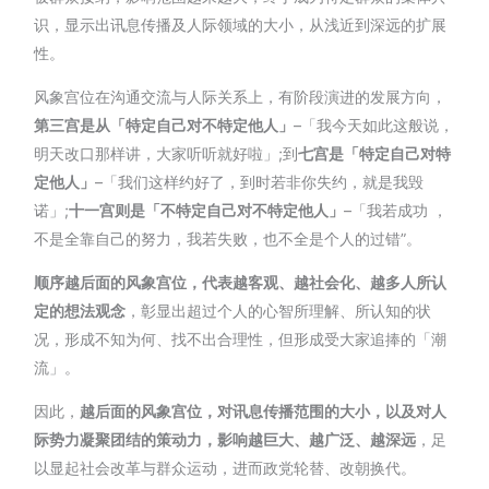
识，显示出讯息传播及人际领域的大小，从浅近到深远的扩展
性。
风象宫位在沟通交流与人际关系上，有阶段演进的发展方向，
第三宫是从「特定自己对不特定他人」
–「我今天如此这般说，
明天改口那样讲，大家听听就好啦」;到
七宫是「特定自己对特
定他人」
–「我们这样约好了，到时若非你失约，就是我毁
诺」;
十一宫则是「不特定自己对不特定他人」
–「我若成功 ，
不是全靠自己的努力，我若失败，也不全是个人的过错”。
顺序越后面的风象宫位，代表越客观、越社会化、越多人所认
定的想法观念
，彰显出超过个人的心智所理解、所认知的状
况，形成不知为何、找不出合理性，但形成受大家追捧的「潮
流」。
因此，
越后面的风象宫位，对讯息传播范围的大小，以及对人
际势力凝聚团结的策动力，影响越巨大、越广泛、越深远
，足
以显起社会改革与群众运动，进而政党轮替、改朝换代。