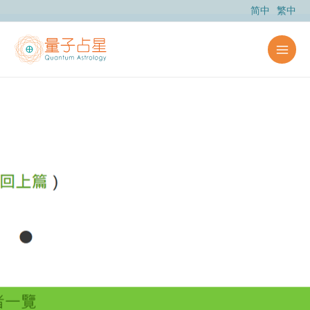
跳
简中
繁中
至
内
容