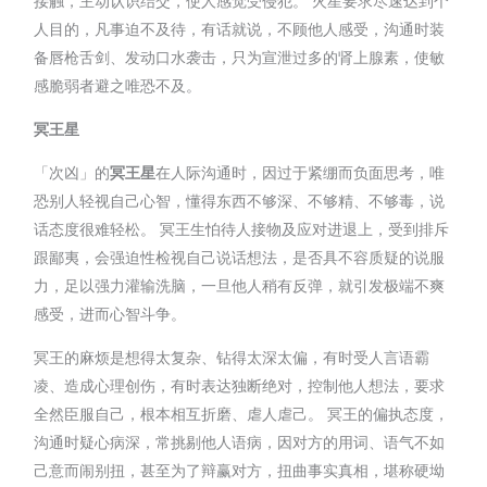
接触，主动认识结交，使人感觉受侵犯。 火星要求尽速达到个
人目的，凡事迫不及待，有话就说，不顾他人感受，沟通时装
备唇枪舌剑、发动口水袭击，只为宣泄过多的肾上腺素，使敏
感脆弱者避之唯恐不及。
冥王星
「次凶」的
冥王星
在人际沟通时，因过于紧绷而负面思考，唯
恐别人轻视自己心智，懂得东西不够深、不够精、不够毒，说
话态度很难轻松。 冥王生怕待人接物及应对进退上，受到排斥
跟鄙夷，会强迫性检视自己说话想法，是否具不容质疑的说服
力，足以强力灌输洗脑，一旦他人稍有反弹，就引发极端不爽
感受，进而心智斗争。
冥王的麻烦是想得太复杂、钻得太深太偏，有时受人言语霸
凌、造成心理创伤，有时表达独断绝对，控制他人想法，要求
全然臣服自己，根本相互折磨、虐人虐己。 冥王的偏执态度，
沟通时疑心病深，常挑剔他人语病，因对方的用词、语气不如
己意而闹别扭，甚至为了辩赢对方，扭曲事实真相，堪称硬坳