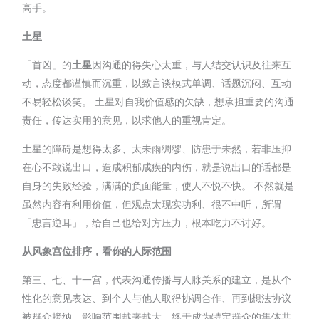
高手。
土星
「首凶」的
土星
因沟通的得失心太重，与人结交认识及往来互
动，态度都谨慎而沉重，以致言谈模式单调、话题沉闷、互动
不易轻松谈笑。 土星对自我价值感的欠缺，想承担重要的沟通
责任，传达实用的意见，以求他人的重视肯定。
土星的障碍是想得太多、太未雨绸缪、防患于未然，若非压抑
在心不敢说出口，造成积郁成疾的内伤，就是说出口的话都是
自身的失败经验，满满的负面能量，使人不悦不快。 不然就是
虽然内容有利用价值，但观点太现实功利、很不中听，所谓
「忠言逆耳」，给自己也给对方压力，根本吃力不讨好。
从风象宫位排序，看你的人际范围
第三、七、十一宫，代表沟通传播与人脉关系的建立，是从个
性化的意见表达、到个人与他人取得协调合作、再到想法协议
被群众接纳，影响范围越来越大，终于成为特定群众的集体共