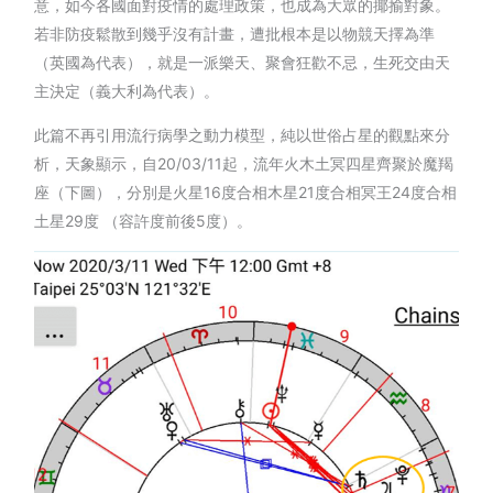
意，如今各國面對疫情的處理政策，也成為大眾的揶揄對象。
若非防疫鬆散到幾乎沒有計畫，遭批根本是以物競天擇為準
（英國為代表），就是一派樂天、聚會狂歡不忌，生死交由天
主決定（義大利為代表）。
此篇不再引用流行病學之動力模型，純以世俗占星的觀點來分
析，天象顯示，自20/03/11起，流年火木土冥四星齊聚於魔羯
座（下圖），分別是火星16度合相木星21度合相冥王24度合相
土星29度 （容許度前後5度）。