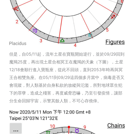
但是，自05/11起，流年土星在寶瓶開始逆行，並於09/29回到
魔羯25度，再出現土星合相冥王在魔羯的天象（下圖），土星
12/18會順行進入寶瓶座，從此不回頭，直到2053年時再與冥
王合相雙魚座。在05/11到09/29這四個多月當中，病毒是否又
會現蹤，對人類基於自身私欲的放縱與氾濫，所對地球眾生犯
下的罪孽，造成之殘害，再度威脅恐嚇，乃至引發疫情，讓部
分生命回歸宇宙，示警其餘人類，不可心存僥倖。