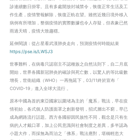
診連續數日掛零。且有多處開放封城禁令，恢復正常生活及工
作生產，疫情警報解除，恢復正軌在望。雖然近幾日境外移入
病例有所增加，整個疫情的實際數據也令人存疑，但表象已然
雨過天晴，疫情大致趨穩。
延伸閱讀：從占星看武漢肺炎走向，預測疫情何時能結束
https://pse.is/LWSJ3
世事難料，在病毒只認宿主不認種族之自然法則下，自二月底
開始，世界各國新冠肺炎的確診與死亡數，以驚人的等比級數
增長，世衛組織（WHO）一再拖延下，03/11終於宣布「
COVID-19」進入全球大流行 。
原本中國為首的東亞國家以圍堵為主的「魔系」戰法，早在疫
情初始，各式個人防護面罩之創新發明，招式層出不窮，早已
成為網路流行話題。西方各國卻因民族性不同，觀念是只有生
病的人才戴口罩，加上公民意識與社會制度之差異，多半認為
小題大作，而採無為而治之「佛系」戰法應對，堪稱輕忽大