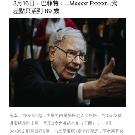
所幸，自03/31起，火星将由魔羯座进入宝瓶座，与03/23就
进宝瓶座的土星，呈现0度之准确合相（下图），一直到
04/09走到宝瓶座6度，与土星宝瓶1度渐行渐远，两者离开合