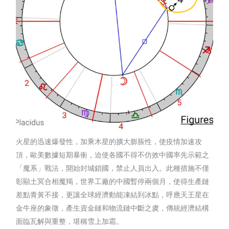
火星的迅速爆發性，加乘木星的擴大膨脹性，使疫情加速攻
頂，歐美數據短期暴衝，迫使各國不得不仿效中國率先示範之
「魔系」戰法，開始封城鎖國，禁止人員出入。此種措施不僅
彰顯土冥合相魔羯，世界工廠的中國暫停兩個月，使得生產鏈
差點青黃不接，更讓全球經濟動能凍結到冰點，呼應天王星在
金牛座的象徵，產生資金鏈和物流鏈中斷之虞，傳統經濟結構
面臨瓦解與重整，堪稱雪上加霜。