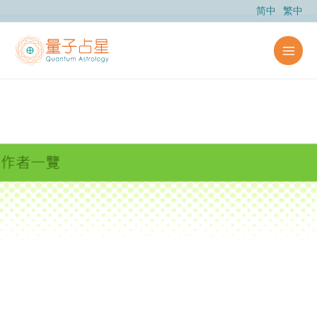
跳
简中
繁中
至
内
容