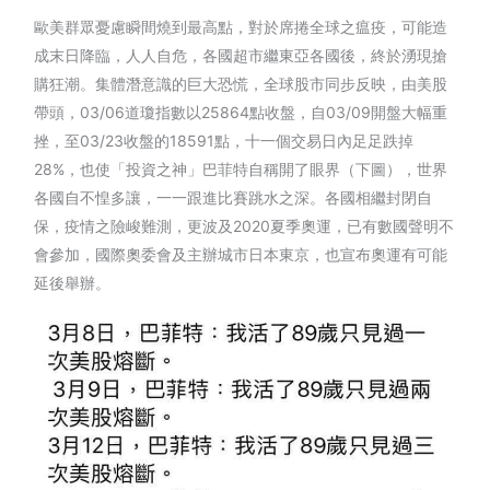
歐美群眾憂慮瞬間燒到最高點，對於席捲全球之瘟疫，可能造
成末日降臨，人人自危，各國超市繼東亞各國後，終於湧現搶
購狂潮。集體潛意識的巨大恐慌，全球股市同步反映，由美股
帶頭，03/06道瓊指數以25864點收盤，自03/09開盤大幅重
挫，至03/23收盤的18591點，十一個交易日內足足跌掉
28%，也使「投資之神」巴菲特自稱開了眼界（下圖），世界
各國自不惶多讓，一一跟進比賽跳水之深。各國相繼封閉自
保，疫情之險峻難測，更波及2020夏季奧運，已有數國聲明不
會參加，國際奧委會及主辦城市日本東京，也宣布奧運有可能
延後舉辦。