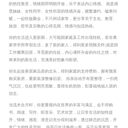
的热忱善意，情绪因而明朗开放，乐于表达内心情感。 就是感
受姊妹、女性同学、女性邻居的情感兴奋，频繁邀约、嘘寒问
暖，一起吃饭聚会，不只闲话家常，更分享关于文化、教育、
旅游、哲学及宗教的心得见闻，情感与知流热络。
你的生活进入更新期，大可能因家庭及工作出现转机，若非离
家求学而寄宿生活，多了新的家人，得到更多照顾关怀;就是因
工作搬离旧居，寻觅新的住处，内心满怀兴奋的向往之情，对
将来到的新生活，充满美好想象与盼望。
你生起改善居家品质的念头，得到家庭的支持赞助，握有预算
购买新房，重新装潢整修旧居。 你亲自动手布置整理，一扫死
气沉沉，住处更明亮宽敞，显得生机勃勃，彰显福地福人居的
信念。
当流木合月时，你更重视内在世界的丰富与满足，会不停购
书、阅读、写作、听音乐、艺术欣赏，让日常生活的知性提
升，情绪、感觉、潜意识充分得到滋养，透过静态的沉思，开
发广大的性灵空间。 你平日生活焕然一新，乐于分享资源，也