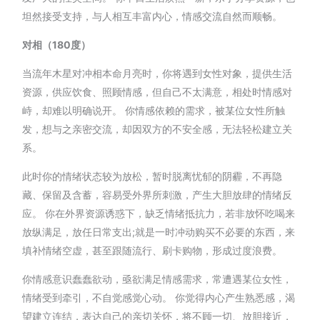
坦然接受支持，与人相互丰富内心，情感交流自然而顺畅。
对相（180度）
当流年木星对冲相本命月亮时，你将遇到女性对象，提供生活
资源，供应饮食、照顾情感，但自己不太满意，相处时情感对
峙，却难以明确说开。 你情感依赖的需求，被某位女性所触
发，想与之亲密交流，却因双方的不安全感，无法轻松建立关
系。
此时你的情绪状态较为放松，暂时脱离忧郁的阴霾，不再隐
藏、保留及含蓄，容易受外界所刺激，产生大胆放肆的情绪反
应。 你在外界资源诱惑下，缺乏情绪抵抗力，若非放怀吃喝来
放纵满足，放任日常支出;就是一时冲动购买不必要的东西，来
填补情绪空虚，甚至跟随流行、刷卡购物，形成过度浪费。
你情感意识蠢蠢欲动，亟欲满足情感需求，常遭遇某位女性，
情绪受到牵引，不自觉感觉心动。 你觉得内心产生熟悉感，渴
望建立连结，表达自己的亲切关怀，将不顾一切、放胆接近，