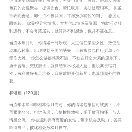
你情绪受到知性提升所刺激，将参与文化、教育、旅游及进修
色彩的女性聚会、提供饮食、帮忙联系、协助处理琐事。 你亟
欲表现善意，却生怕不被认同，甘愿扮演辅佐的副手，态度迂
回婉转。 你显得异常慷慨，大方付出情感及资源，协助活动顺
利进行，不会夸耀居功，就算得不到感激，也并不甚在意。
当流木刑月时，你情绪一时乐观，太过信任某些女性，致使活
动粗心轻率，出现规划不周的缺失，只有掏腰包自行买单，但
无伤大雅。 你怎么做都感觉不满，不妨在顾全大局的原则下，
勇于冒险、突破胆怯，就算结果不尽如人意，但脱离畏缩习
性，有利做好充足准备，日后放胆开创新局，也算预期外的收
获。
和谐相（120度）
当流年木星和谐相本命月亮时，你的情绪包袱暂时被搁下，不
再紧张兮兮、担忧焦虑，心情愉悦放松，乐于放开胸怀、与人
情感交流。 你会遇到拥有资源的女性，带来机会及助力，善意
款待自己，彼此相处放松且自在。