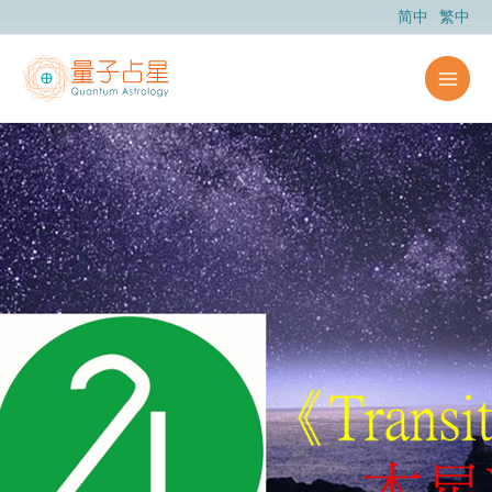
跳
简中
繁中
至
内
容