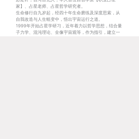
家】、占星老师、占星哲学研究者。
生命修行自九岁起，经四十年生命磨练及深度思索，从
自我改造与人生蜕变中，悟出宇宙运行之道。
1999年开始占星学研习，近年着力以哲学思想，结合量
子力学、混沌理论、全像宇宙观等，作为指引，建立一
套天人相应的诠释机制。
全球首位华人，自创【量子占星】一派。
参与课程
咨询服务
获取专书最新消息