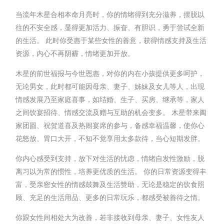
当流年木星合相本命月亮时，你的情绪得到充分滋养，摆脱以
往的不安全感，显得更加活力、振奋、有胆识，勇于尝试全新
的生活。 此时你受惠于某些女性的善意，获得情感支持及生活
资源，内心不再阴霾，情绪更加开放。
木星的前世福报与今世恩惠，对你的内在小孩提供更多呵护，
无论男女，此时都可能因母亲、妻子、姊妹及女儿等人，出现
情感发展乃至家庭喜事，如结婚、生子、买房、继承等，家人
之间饮宴招待、情感交流及赠与互助的机会变多。 木星带来阖
家团圆、祝贺道喜及热闹宴席的参与，备感幸福温馨，使你心
花怒放、胃口大开，不知不觉享用太多款待，当心短期发胖。
你内心感受到支持，放下对生活的忧虑，情绪自发性激励，脱
离习以为常的惯性，培养更优质的生活。 你的日常资源变得丰
富，受亲密女性的情感鼓舞及生活赞助，无论是稳定的饮食照
顾、充足的生活用品、更多的日常玩乐，都感受被善待之情。
你跟女性间相处大为改善，若非接收到母亲、妻子、女性友人