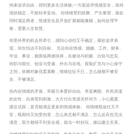
拘束追求自由，得到更多生活体验;一方面追求情感安全，保持
现状稳定，不敢轻举妄动。 你情绪受到鼓舞、产生奢望，亟欲
同时满足两者，情感安全及开放扩展都能兼顾，如何处理平
衡，需要人生智慧。
你受外界的机会所牵引，感到心动但又不确定，亟欲追求表
现，却生怕达不到目标。 无论你在情感、婚姻、工作、财务、
学业、事业，都面临两难抉择，在被动与积极、出轨与忠实、
转职与留任、创业与受雇、外出与在地、冒险扩充与小心保守
之间，依赖对象优柔寡断，情绪拉扯不已，怎么做都不够安
全、不够满足。
你内在情绪的矛盾，常吸引来爱好自由、率直爽朗、作风浪漫
的女性，自身受到刺激，大方付出资源关怀对方，小心翼翼、
接近试探，是否能满足更多的情感体验。 你情绪既放任又不
安，既期待又怕受伤害，怎么表态都不满足，怎么反应也无法
满意，双方都得不到安全感，就当一时好玩，难以建立关系。