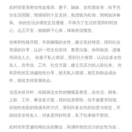
此时你受亲密女性如母亲、妻子、姊妹、女性朋友等，给予充
分生活照顾，情感得到十足支持，焦虑较为松弛，情绪如沐春
风。 你的生活步调安定且缓慢，不再为了生活所需而时时担
心、忐忑不安，较能静下心来，体验舒适惬意。
你将和性格开朗、作风慷慨的女性，建立良好情谊，得到社会
资源的分享，认识一些文化宣传、教育出版、休闲旅游、进修
培训业人士。 你基于私人情谊，受到引介推荐，认识众多女性
友人，在学业、工作、社交方面，建立无压力的人际往来。 你
和异性的互动偏知性分享，较无私人情感，相互协助达成合
作，彼此支持发展机会。
当流木拱月时，你因身边女性的慷慨及善意，在生活、财务、
人际、工作、事业各方面，得到实质帮助，但不被要求回馈。
你知性色彩的情感关怀方式，受到许多女性的欣赏与肯定，开
始结交女性友人，但多是同好性质，私下往来较不密切。
此时你常受邀吃喝玩乐的聚会，和满怀热忱活力的女性为友，