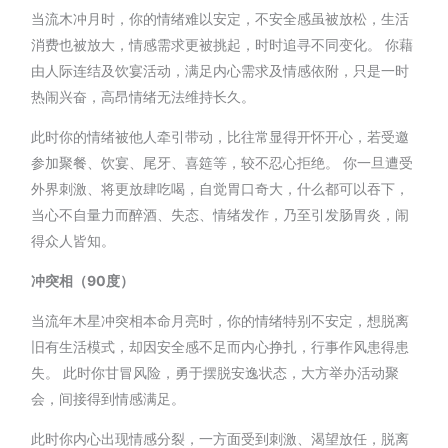
当流木冲月时，你的情绪难以安定，不安全感虽被放松，生活
消费也被放大，情感需求更被挑起，时时追寻不同变化。 你藉
由人际连结及饮宴活动，满足内心需求及情感依附，只是一时
热闹兴奋，高昂情绪无法维持长久。
此时你的情绪被他人牵引带动，比往常显得开怀开心，若受邀
参加聚餐、饮宴、尾牙、喜筵等，较不忍心拒绝。 你一旦遭受
外界刺激、将更放肆吃喝，自觉胃口奇大，什么都可以吞下，
当心不自量力而醉酒、失态、情绪发作，乃至引发肠胃炎，闹
得众人皆知。
冲突相（90度）
当流年木星冲突相本命月亮时，你的情绪特别不安定，想脱离
旧有生活模式，却因安全感不足而内心挣扎，行事作风患得患
失。 此时你甘冒风险，勇于摆脱安逸状态，大方举办活动聚
会，间接得到情感满足。
此时你内心出现情感分裂，一方面受到刺激、渴望放任，脱离