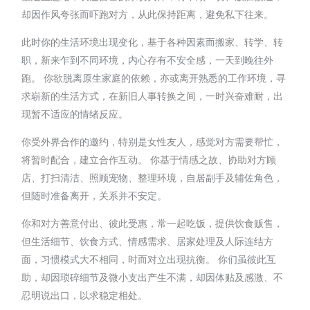
却因作风夸张而吓跑对方，从此保持距离，避免私下往来。
此时你的生活环境出现变化，基于各种因素而搬家、转学、转
职，新来乍到不同环境，内心存有不安全感，一天到晚往外
跑。 你欲脱离原生家庭的依赖，亦或离开熟悉的工作环境，寻
求崭新的生活方式，在新旧人事转换之间，一时兴奋难耐，出
现暂不适应的情绪反应。
你受外界合作的邀约，特别是女性友人，感觉对方需要帮忙，
将暂时配合，建立合作互动。 你基于情感之故、协助对方顾
店、打扫清洁、照顾宠物、整理环境，自居副手及辅佐角色，
但随时准备离开，关系并不安定。
你和对方善意付出、彼此受惠，常一起吃饭，提供饮食贩售，
但生活细节、饮食方式、情感需求、居家处理及人际连结方
面，习惯模式大不相同，时而对立出现抗衡。 你们虽彼此互
助，却因琐碎细节及微小支出产生不满，却因体贴及感激、不
忍明说出口，以求稳定相处。