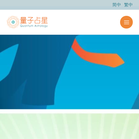
跳
简中
繁中
至
内
容