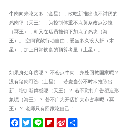
牛肉向来吃太多（金星），改吃新推出也不讨厌的
鸡肉堡（天王），为控制体重不点薯条改点沙拉
（冥王），却又在店员推销下加点了鸡块（海
王）。 空间宽敞行动自由，爱坐多久没人赶（木
星），加上日常饮食的预算考量（土星）。
如果身处印度呢？ 不会点牛肉，身处回教国家呢？
没有猪肉可选（土星），若麦当劳不时常推陈出
新、增加新鲜感呢（天王）？ 若不勤打广告塑造形
象呢（海王）？ 若不广为开店扩大市占率呢（冥
王）？ 老师只有回家吃自己！
Facebook
Twitter
Line
Flipboard
Sina
分