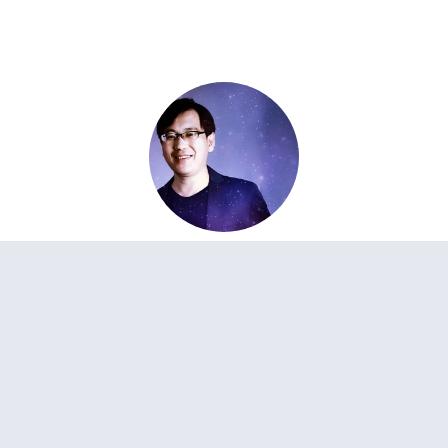
Weibo
享
彭定轩
彭定轩，台湾台北人，华人首位自创学派【职业占星
家】、占星老师、占星哲学研究者。
生命修行自九岁起，经四十年生命磨练及深度思索，从
自我改造与人生蜕变中，悟出宇宙运行之道。
1999年开始占星学研习，近年着力以哲学思想，结合量
子力学、混沌理论、全像宇宙观等，作为指引，建立一
套天人相应的诠释机制。
全球首位华人，自创【量子占星】一派。