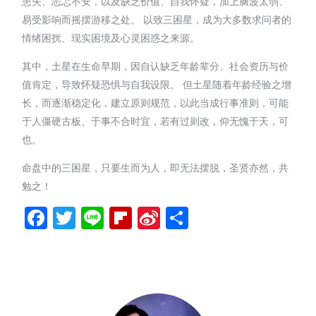
患失、忐忑不安，以及缺乏价值、自我怀疑，加上脑波太弱、
易受影响而摇摆游移之处。 以致三困星，成为大多数求问者的
情绪困扰、现实困境及心灵困惑之来源。
其中，土星在生命早期，因自认缺乏年龄辈分、社会资历与价
值肯定，导致怀疑恐惧与自我设限。 但土星随着年龄经验之增
长，而逐渐稳定化，建立原则规范，以此当成行事准则，可能
于人僵硬古板、于事不合时宜，若有过则改，仰无愧于天，可
也。
命盘中的三困星，只要生而为人，即无法摆脱，圣贤亦然，共
勉之！
Facebook
Twitter
Line
Flipboard
Sina
分
Weibo
享