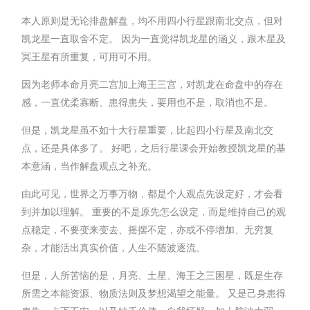
本人原则是无论排盘解盘，均不用四小行星跟南北交点，但对
凯龙星一直取舍不定。 因为一直觉得凯龙星的涵义，跟木星及
冥王星有所重复，可用可不用。
因为老师本命月亮二宫加上海王三宫，对凯龙在命盘中的存在
感，一直优柔寡断、患得患失，要用也不是，取消也不是。
但是，凯龙星虽不如十大行星重要，比起四小行星及南北交
点，还是具体多了。 好吧，之后行星课会开始教授凯龙星的基
本意涵，当作解盘观点之补充。
由此可见，世界之万事万物，都是个人观点先设定好，才会看
到并加以理解。 重要的不是原先怎么设定，而是维持自己的观
点稳定，不要变来变去、摇摆不定，亦或不停增加、无穷复
杂，才能活出真实价值，人生不随波逐流。
但是，人所苦恼的是，月亮、土星、海王之三困星，既是生存
所需之本能资源、物质法则及梦想渴望之能量。 又是己身患得