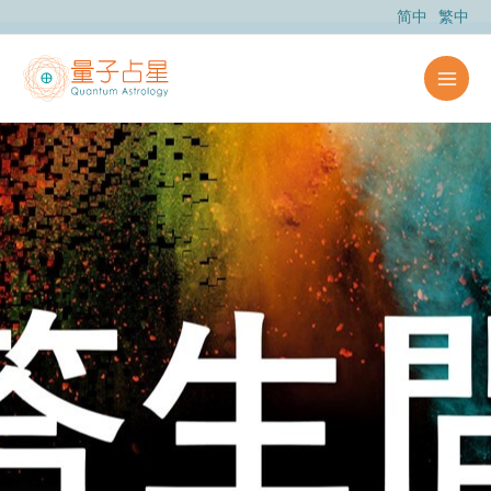
跳
简中
繁中
至
内
容