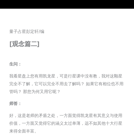
量子占星彭定轩/编
[观念篇二]
生问：
我看星盘上您有用凯龙星，可是行星课中没有教，我对这颗星
完全不了解，它可以完全不用去了解吗？ 如果它有相位也不用
管吗？ 那您为何又用它呢？
师答：
好，这是老师的矛盾之处，一方面觉得凯龙星有其意义与使用
价值，一方面又觉得它的涵义太过单薄，远不如其他十大行星
来得全面丰富。