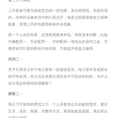
上升星座可视为肉体型态的一层包膜，是自然而然、本能呈现
的，但有时会被命宫中的行星光芒，或是太阳星座散发之精神
能量，穿透上升的包膜而影响外在形象。
若一个人命宫有星，必需靠观察来评估、用直觉来判断，比较
升狮配冥一、升处配冥一、升秤配冥一等组合的异同之处，尽
量把命宫行星的影响力给排除，方能提升校盘正确率。
生问二
：
关于行星讲义对于海王星有一段描述是说，海王星常造成莫名
的可怜处境，但之后会突然出现生命不可思议的转折，为什么
会出现这种逆转的现象呢？
师答二：
海王乃宇宙性的梦想之力，个人若察觉众生的超然需求，透过
艺术、灵性、慈善、宗教等方式，展现救赎及抚慰，满足群众
忘我之渴望。