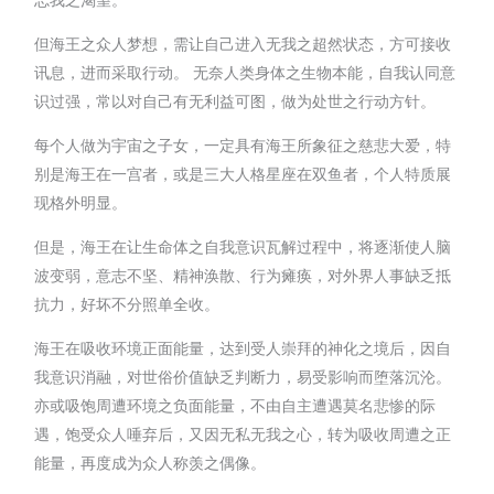
但海王之众人梦想，需让自己进入无我之超然状态，方可接收
讯息，进而采取行动。 无奈人类身体之生物本能，自我认同意
识过强，常以对自己有无利益可图，做为处世之行动方针。
每个人做为宇宙之子女，一定具有海王所象征之慈悲大爱，特
别是海王在一宫者，或是三大人格星座在双鱼者，个人特质展
现格外明显。
但是，海王在让生命体之自我意识瓦解过程中，将逐渐使人脑
波变弱，意志不坚、精神涣散、行为瘫痪，对外界人事缺乏抵
抗力，好坏不分照单全收。
海王在吸收环境正面能量，达到受人崇拜的神化之境后，因自
我意识消融，对世俗价值缺乏判断力，易受影响而堕落沉沦。
亦或吸饱周遭环境之负面能量，不由自主遭遇莫名悲惨的际
遇，饱受众人唾弃后，又因无私无我之心，转为吸收周遭之正
能量，再度成为众人称羡之偶像。