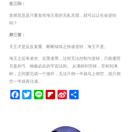
生三问：
老师意思是只要发挥海王星的无私无我，就可以让生命逆转
吗？
师三答：
天王才是反反复覆、断断续续之快速逆转，海王不是。
海王之近朱者赤、近墨者黑，过程无法控制与逆转，只能遵照
月盈则亏、物极必反的宇宙法则。 从满杯到空杯，空杯到满
杯，之间要完成一个循环，无法只倒一半就马上倒空，或只倒
空一半就再注满。
Facebook
Twitter
Line
Flipboard
Sina
分
Weibo
享