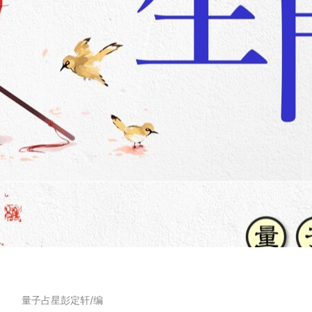
量子占星彭定轩/编