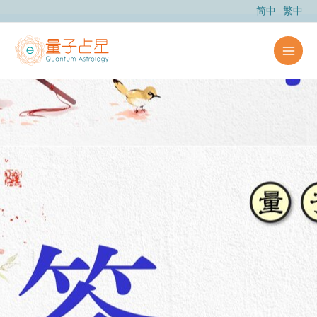
跳
简中
繁中
至
内
容