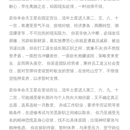
耐心，早生离婚之念，却因现实处境，一时动弹不得。
若你本命天王星在固定宫位，流年土星进入第二、五、八、十
一宫，将遭受景气不佳、疫情封锁、经济萧条，商圈转型、潮
流骤变等，不可抗拒的现实阻力。 你若非收入中断，必须改弦
易辙，另辟崭新财源，着实煞费苦心;你就是遭裁员减薪、被迫
另谋出路，却在打工谋生或长期正职之间，犹豫不决;你不然投
资矛盾，一面想当冲赚差价、一面欲长抱赚波段，策略变来变
去、反而两头落空。 你若是团队经营者，秉持员工道义社会责
任，面对苦撑待变或暂时歇业的苦恼，在坐吃山空下、不惜借
贷抵押卖房，以求暂时支撑。
若你本命天王星在变动宫位，流年土星进入第三、六、九、十
二宫，可能感受家长期许与个人性向大相径庭，又不确定真正
志愿，选系选校一月数变。 亦或工作职业，要求学历证照等资
格条件，在进修考试与另觅新职之间难以取舍。 你乃至感受无
名的精神恐慌及身心症状，找不出具体原因，出现神经紧张与
精神焦虑。 你在留职停薪、暂时休养，与承受压力、坚守岗位