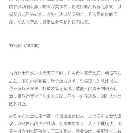
内在骚动的刺激，嚐遍寂寞孤立，将过往胡乱拆解之事物，以
崭新方式重头架构，方能打造出新旧融合，具实用价值的形
象、能力与产品，奠定生命革新的扎实根基。
对冲相（180度）
当流年土星对冲本命天王星时，你生命中百无禁忌、动荡不安
之处，吸引外界教官，给予压力测试，引爆空前的意外损失。
你不愿服从权威、打破常规之领域，被他人的管束制约所刺
激，采取违背常理的出奇反应，不惜与外界决裂，制造势均力
敌的对立。
如你本命天王在第一宫，将遭遇重要他人，提出崭新之合伙建
议，刺激自己的神经冲动，尝试未知冒险，大胆突破现状。 你
看中对方的实际价值，于工作职业、商业契约、搭配共事上有