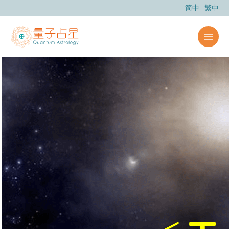
跳
简中
繁中
至
内
容