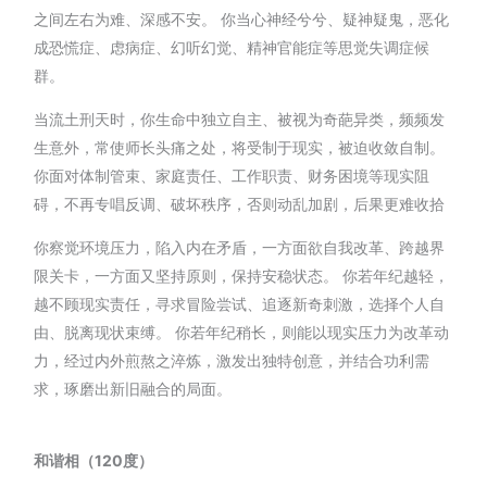
之间左右为难、深感不安。 你当心神经兮兮、疑神疑鬼，恶化
成恐慌症、虑病症、幻听幻觉、精神官能症等思觉失调症候
群。
当流土刑天时，你生命中独立自主、被视为奇葩异类，频频发
生意外，常使师长头痛之处，将受制于现实，被迫收敛自制。
你面对体制管束、家庭责任、工作职责、财务困境等现实阻
碍，不再专唱反调、破坏秩序，否则动乱加剧，后果更难收拾
你察觉环境压力，陷入内在矛盾，一方面欲自我改革、跨越界
限关卡，一方面又坚持原则，保持安稳状态。 你若年纪越轻，
越不顾现实责任，寻求冒险尝试、追逐新奇刺激，选择个人自
由、脱离现状束缚。 你若年纪稍长，则能以现实压力为改革动
力，经过内外煎熬之淬炼，激发出独特创意，并结合功利需
求，琢磨出新旧融合的局面。
和谐相（120度）