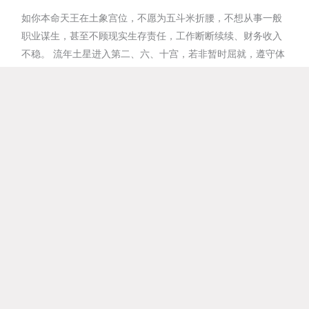
如你本命天王在土象宫位，不愿为五斗米折腰，不想从事一般
职业谋生，甚至不顾现实生存责任，工作断断续续、财务收入
不稳。 流年土星进入第二、六、十宫，若非暂时屈就，遵守体
制规范、听从老板吩咐，先补好财务漏洞，保持来日创业的机
会。 你就是汲取以往事业失败及创业中断的经验，此时社会条
件渐趋成熟，取得家庭伴侣及朋友同好的支持，懂得务实经营
打造，替自主创业先行充足准备。
如你本命天王在风象宫位，流年土星进入第三、七、十一宫，
在学者不再特立独行，遵从师长及学校安排，认真参与班级管
理及社团运作，愿与同学同侪协力合作，在运动会、园游会、
科学竞赛、新颖表演等创意活动中，共同完成班级学校的任务
目标。 你若已入社会，社会交游广泛开放、三教九流结交不
忌，此时不想耗损人际资源，欲集结过往的社会人脉，以组织
合伙团队、建构资讯平台、经营社群网络等，与同好齐心合
力，分享前卫知识、传播新颖资讯。
如你本命天王在水象宫位，流年土星进入第四、八、十二宫，