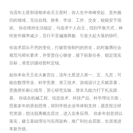
当流年土星和谐相本命天王星时，你人生中奇峰突起、意外频
仍的领域，无论自我、财务、学业、工作、交友，较能安于现
状。 你在维持生活稳定，与追求个人自主，找到平衡方式，神
经发作频率减少，言行不至偏激两极、引发大起大落的惊吓。
你追求层出不穷的变化，打破世俗制约的所在，此时服膺社会
规范与师长要求，并受责任心驱使，接下崭新任务、锁定现实
目标，潜意识骚动暂时定锚。
如你本命天王在火象宫位，流年土星进入第一、五、九宫，可
能在数理学业、科学竞赛、资工技术、游戏设计之天赋异禀，
受惠师长耐心指导，苦心研究实验，替非凡能力打下札实跟
基。 你或在机械工程、信息技术、科技产品、科学理论方面，
思索多年的原创思维，得到学校企业等体制支持，愿意投注研
究资源，想法脱离概念层次，进入实务应用。 你多年创意得以
落实，建立基础理论与实用架构，推广到社会层面，生涯渐进
革新升级。