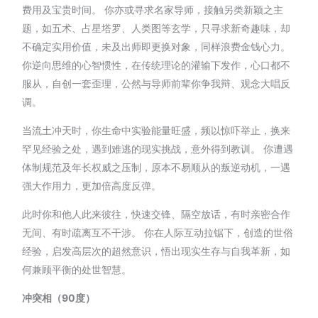
费用及宝贵时间。 你亦或寻求名家导师，接触另类新颖之主
题，如五术、占星塔罗、人类图等玄学，只寻求新奇趣味，却
不确定实用价值，未及出师即更换对象，同样浪费金钱心力。
你逆向思维的心智惯性，在传统理论的灌输下发作，心口都不
服从，自创一套歪理，公然与导师前辈你争我辩、观念大唱反
调。
当流土冲天时，你生命中实验能量旺盛，频以惊吓举止，换来
罕见经验之处，遇到难逃的现实挑战，意外得到教训。 你遭遇
体制规范及年长权威之压制，原本不易顺从的叛逆动机，一遇
强大作用力，更加倍高度反弹。
此时你和他人此来彼往，快速交锋、隔空放话，有时亲密合作
无间、有时疏离互不干涉。 你在人际互动拉锯下，创造的世俗
经验，启发高层次的超然意识，悟出现实生存与自我革新，如
何兼顾平衡的处世智慧。
冲突相（90度）