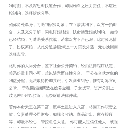
利可图，不及深思即快速合作，却因难料之压力责任，不堪压
榨制约，选择拆伙分手。
如你尚处单身，将遇到宿缘对象，在互蒙其利下，双方一拍即
合，未及充分了解，闪电订婚结婚，认命接受婚戒制约。 如你
已经结婚，将遭遇关系挑战，若非双方不合已深，此时缘尽情
了、协议离婚，从此分道扬镳;就是一方突发外遇，无心挽回而
选择离异。
此时你的人际分合，签下社会公开契约，经由法律程序认定，
关系份量非同小可，难以随意而任性分合。 于公在合伙对象的
利益分配，无法取得协调共识，引发商业纠纷，惟有对簿官司
公堂。 于私因婚姻两造在赡养金额、子女抚育、资产分割上，
歧见差距难以拉近，无奈诉请法律仲裁。
若你本命天王在第二宫，流年土星进入八宫，将因工作职责之
故，负责处理公司财务，如现金收纳、商品进出、库存报废
等，却漫不经心、管控粗忽大意。 你可能太过信任他人，或逞