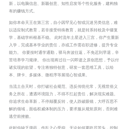
新，以电脑信息、新颖创意、知性启发等个性化服务，建构独
有的赚钱方式。
如你本命天王在第三宫，自小因罕见心智或沉迷另类信息，难
以适应制式教育，若非接受特殊教育，就是转系转校及中辍复
学，基础学科根基不稳。 此时流年土星进入三宫，你产生重新
入学，完成基本学业的责任，亦或工作需在职进修，提升专业
能力。 你要按时通学通勤，驿马奔波往返，不免迟到早退，辛
苦培养学习规律。 你出现将过往一闪即逝之原创思想，予以付
诸实现的欲望，专注将独特创意，研发一套思维工具，以绘
本、牌卡、多媒体、微程序等展现心智成果。
当流土合天时，你打破社会规范、违反传统伦常，无视世俗义
务之所在，遭遇环境阻力，不得不扛起责任，解决现实难题。
你追求生命革新，不停颠覆反转，使人跌破眼镜，大呼百思不
解的领域，面临权威体制的压力，要求服从规矩原则，否则难
逃空前挫败。
此时你缺乏弹药，作乱之心受抑、无论如何要吃尽苦头，控制