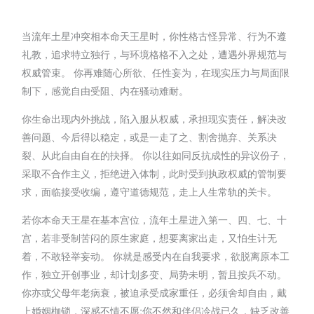
当流年土星冲突相本命天王星时，你性格古怪异常、行为不遵
礼教，追求特立独行，与环境格格不入之处，遭遇外界规范与
权威管束。 你再难随心所欲、任性妄为，在现实压力与局面限
制下，感觉自由受阻、内在骚动难耐。
你生命出现内外挑战，陷入服从权威，承担现实责任，解决改
善问题、今后得以稳定，或是一走了之、割舍抛弃、关系决
裂、从此自由自在的抉择。 你以往如同反抗成性的异议份子，
采取不合作主义，拒绝进入体制，此时受到执政权威的管制要
求，面临接受收编，遵守道德规范，走上人生常轨的关卡。
若你本命天王星在基本宫位，流年土星进入第一、四、七、十
宫，若非受制苦闷的原生家庭，想要离家出走，又怕生计无
着，不敢轻举妄动。 你就是感受内在自我要求，欲脱离原本工
作，独立开创事业，却计划多变、局势未明，暂且按兵不动。
你亦或父母年老病衰，被迫承受成家重任，必须舍却自由，戴
上婚姻枷锁，深感不情不愿;你不然和伴侣冷战已久，缺乏改善