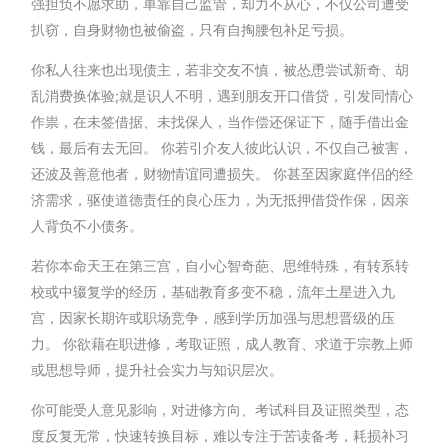
强担负不愿求助，单靠自己监管，却力不从心，不仅公司遭受
扒窃，自身财物也被偷盗，只有自掏腰包补足亏损。
你私人往来也出现债主，若非交友不慎，被怂恿尝试新奇、胡
乱消费换体验;就是识人不明，遇到朋友开口借贷，引发同情心
作祟，在未签借据、未找保人，当作偿还保证下，随手借出金
钱，最后有去无回。 你若引介友人彼此认识，不仅自己被害，
还波及善意他者，财物情谊同遭损失。 你甚至因家庭伴侣的经
济需求，驱使道德责任的良心压力，为无抵押借贷作保，因亲
人背负不小债务。
若你本命天王在第三宫，自小心智奇葩、思维特殊，有转系转
校或中辍复学的经历，基础教育多变不稳，流年土星进入九
宫，因家长期许或职场竞争，感到学历加强与思想晋级的压
力。 你欲藉在职进修，考取证照，成人教育、求道于宗教上师
或思想导师，提升社会实力与知识层次。
你可能受人意见影响，对进修方向、考试科目及证照类型，态
度反复无常，快速转换目标，难以专注于苦读备考，耗损补习