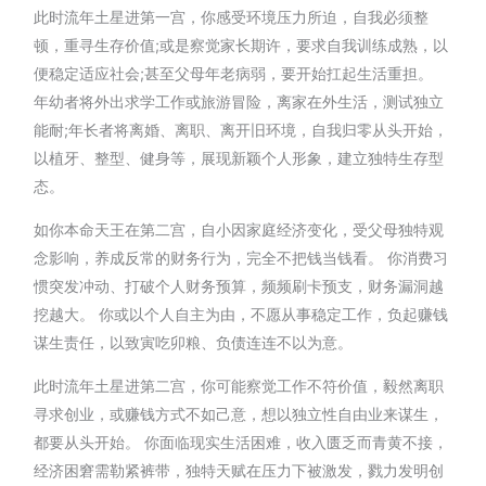
此时流年土星进第一宫，你感受环境压力所迫，自我必须整
顿，重寻生存价值;或是察觉家长期许，要求自我训练成熟，以
便稳定适应社会;甚至父母年老病弱，要开始扛起生活重担。
年幼者将外出求学工作或旅游冒险，离家在外生活，测试独立
能耐;年长者将离婚、离职、离开旧环境，自我归零从头开始，
以植牙、整型、健身等，展现新颖个人形象，建立独特生存型
态。
如你本命天王在第二宫，自小因家庭经济变化，受父母独特观
念影响，养成反常的财务行为，完全不把钱当钱看。 你消费习
惯突发冲动、打破个人财务预算，频频刷卡预支，财务漏洞越
挖越大。 你或以个人自主为由，不愿从事稳定工作，负起赚钱
谋生责任，以致寅吃卯粮、负债连连不以为意。
此时流年土星进第二宫，你可能察觉工作不符价值，毅然离职
寻求创业，或赚钱方式不如己意，想以独立性自由业来谋生，
都要从头开始。 你面临现实生活困难，收入匮乏而青黄不接，
经济困窘需勒紧裤带，独特天赋在压力下被激发，戮力发明创