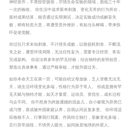
神经发作，不畏惊世骇俗，尽情生命实验的领域，面临三十年
一次的验收。 你生活中追求新奇刺激、变化无常的行为所在，
面对成果结算，能否通过实用测试，决定实验成功或解盲失
败，稍有轻忽大意，将遭受意外挫折，有如当头棒喝，带来惊
吓促使觉醒。
你过往只求未知刺激、不计得失成败，以致损耗割舍、不断流
失之处，遭受环境局限，无法任性妄为，需要专注经营、务实
完成架构。 你设法将多年的罕见经验，结合独特的发明创意，
塑造出具体事务，通过严格审核，才能升级过关。
如你本命天王在第一宫，可能自幼父母放纵，乏人管教无法无
天，或生活环境变化多端，性格行为异于常人。 你或是拥有罕
见天赋与独特才能，如天才童星、运动员、资优生，成长过程
与众不同。 你不然身为跨族通婚的混血儿，自小被视为异类已
成习惯，甚或被外国家庭认养，自我认同反复多变。 你环境适
应格格不入，行事我行我素、作风特立独行，形象变化多端，
言行异常搞怪，不惧旁人眼光，如同旅居地球的外星人。