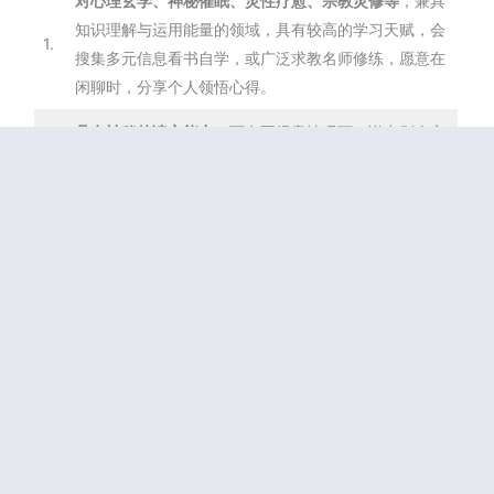
对心理玄学、神秘催眠、灵性疗愈、宗教灵修等
，兼具
知识理解与运用能量的领域，具有较高的学习天赋，会
1.
搜集多元信息看书自学，或广泛求教名师修练，愿意在
闲聊时，分享个人领悟心得。
具有神秘的读心能力，
可在不经意情况下，说出别人心
里之事。 能运用生动活泼的口才文笔，描绘别人的潜在
2.
心理。 不喜欢自己意见被公开传播，可能匿名发表个人
想法，或是拥有数个笔名。
喜欢一个人独自旅行，探访神秘幽静之景点
，会为宗教
灵性目的，独自闭关进行清修，宫主星为吉星或吉相位
3.
时，将有较佳运气，可得到心灵导师或指导灵的启发，
有助领悟前世宿慧，反之则否。
宫主星为凶星或凶相位多时，
将受到手足、同学、同
事、邻居拖累，被秘密谣言所中伤
，使得名声受损。 严
4.
重时可能因兄弟姐妹的牵连，被迫离开家乡故居，不得
不离乡背井、隐姓埋名过日子。