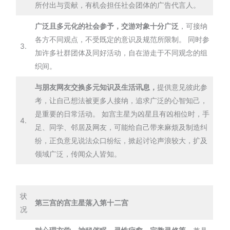
所付出与贡献，有机会担任社会团体的广告代言人。
广泛且多元化的社会参予，交游对象十分广泛
，可接纳
各方不同观点，不受既定的意识及规范所限制。 同时参
3.
加许多社群团体及同好活动，自在游走于不同观念的组
织间。
与朋友网友交换多元知识及生活讯息，
提供意见彼此参
考，让自己想法被更多人接纳，追求广泛的心智知己，
是重要的日常活动。 如宫主星为凶星且有凶相位时，手
4.
足、同学、邻居及网友，可能给自己带来麻烦及制造纠
纷，正负意见说法众口纷纭，掀起讨论声浪较大，扩及
领域广泛，传闻众人皆知。
状
第三宫的宫主星落入第十二宫
况