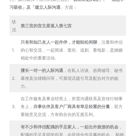
习吸收」及「建立人际沟通
」方面：
状
第三宫的宫主星落入第七宫
况
只有和知己友人一起作伴，才能轻松闲聊
，注重和伴侣
1.
的心智交流，一起阅读、逛街、追剧、看电影，是婚姻
相处中的重要活动。
擅长一对一的人际沟通
，在私人访谈、咨商辅导、秘书
2.
幕僚及法律顾问等，可展现话题引导及配合对方的能
力。
在工作服务及事业经营上，所需沟通联系及宣传行销事
3.
务上，
共事伙伴及客户厂商具有举足轻重的分量
，双方
要能意见交流，方有助合伙的互惠互利。
有不少和伴侣配偶的手足家人，一起出外旅游的机会
，
配偶的手足及同学邻居，会提供合作共事的机会。 和婚