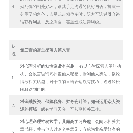
4.
姻配偶的相处好坏，跟其手足沟通的良好与否，扮演十
分重要的角色，吉星或吉相位多时，双方可透过引介谈
话获得利益，反之则否，甚至造成法律纠纷。
状
第三宫的宫主星落入第八宫
况
对心理分析的知性谈话有兴趣
，有以心智探索人望的动
机、会以言语询问探查他人秘密，揣测他人想法，谈论
1.
情欲相关话题，对于性的言语表达颇有技巧，透过轻松
闲聊达到目的。
对金融投资、保险税务、财务会计等，如何运用众人资
2.
源的领域，
颇有学习天分，可从事相关工作。
对心理命理神秘玄学，具颇高学习兴趣
，会阅读相关文
章书籍，并与他人讨论交换意见，有成为业余爱好者的
3.