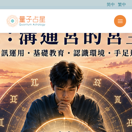
跳
简中
繁中
至
内
容