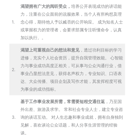
渴望拥有广大的阅听受众，
培养公开表现成功的讲话能
力，注重在公众面前的说服效果，当个人有所构想及理
1.
念心得，期待他人予以臧否的公开响应。 成为知名人士
或掌握权力的管理者，会要求部属专注听懂命令，认真
加以执行。。
渴望上司重视自己的想法和意见
，透过功利目标的学习
进修，充实个人社会资历，提升自我管理效能。 心智能
力与事业成功高度正相关，可从事与公众沟通行业，借
2.
事业凸显想法意见，获得名声权力，专业知识、口语表
达、大众传播、项目企划及写作才能，其发挥程度可视
为事业的成功指标。
基于工作事业发展所需，常需要短程交通往返
，乃至国
外出差、旅游及求学。 常和社会专业人士，建立专业咨
3.
询的谈话互动。 对人生志趣和事业成就，拥有自身独到
见解，喜欢谈论公众话题，和人分享生涯管理的经验
谈。