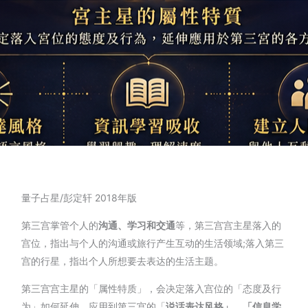
量子占星/彭定轩 2018年版
第三宫掌管个人的
沟通、学习和交通
等，第三宫宫主星落入的
宫位，指出与个人的沟通或旅行产生互动的生活领域;落入第三
宫的行星，指出个人所想要去表达的生活主题。
第三宫宫主星的「属性特质」，会决定落入宫位的「态度及行
为」如何延伸，应用到第三宫的「
说话表达风格」、「信息学