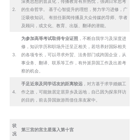
深奥思想的普及化，传播教育有所热忱，强调日常思考
2.
的生命哲学。 基于心智提升的理想，努力学习进修，广
泛吸收知识。 有担任新闻传播及大众传媒的导师、学者
及顾问，或文化、教育、出版、翻译的潜能。
为参加高等考试取得专业证照
，不断自我学习及深度进
修，知识学历和职场升迁呈正相关，若培养好国际相关
3.
的各项专长，可以寻求外贸、法务部门或跨国企业，从
事业务、翻译、联系等工作，有外派异国工作及出差考
察的机会。
手足近亲及同学话友的距离较远
，对方基于求学婚姻工
4.
作之故，可能旅居定居异乡及远地，自己因为探亲拜访
的目的，前去异国旅游而借住亲友家中。
状
第三宫的宫主星落入第十宫
况