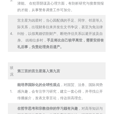
潜能。 在犯罪阴谋及心理方面，有剖析研究与搜查情报
的才能，从事警务调查工作可加分。
宫主星为凶星时，当心因配偶的手足、同学、邻居等人
际关系，出现财务往来并发生文书争议，甚至为免法律
4.
纠纷，以假离婚切割财产、断绝伴侣关系以避开波及自
身。 凶相位多时，
手足将比自己较早离世，需要安排丧
礼后事，负责处理身后遗产。
状
第三宫的宫主星落入第九宫
况
能培养国际化的全球性观点
，对国贸、法务、国际局势
1.
感兴趣，会专注学习研究，建立一套心得，并寻找公开
传播媒介，发表文章言论，传达崇高理念。
在哲学思考和宗教信仰的学习颇有兴趣
，对高等知识与