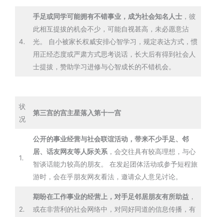
手足或同学可能拥有不错事业，成为社会知名人士
，彼
此相互提拔的机会不少，可能自视甚高，未必愿意沾
4.
光。 自小被家长权威安排心智学习，规定表达方式，惯
用正经态度或严肃方式思考说话，长大后有得到社会人
士提拔，赞助学习进修与心智成长的不错机会。
状
第三宫的宫主星落入第十一宫
况
公开的事业经营与社会联谊活动，带来不少手足、邻
居、话友网友等人际关系
，会交往具有较高理想，与心
1.
智谈话能力较高的朋友。 在发起团体活动或参予短程旅
游时，会在乎朋友网友看法，邀请众人意见讨论。
期盼在工作事业的经营上，对手足邻居朋友有所助益
，
2.
或在非营利的社会网络中，对同好同道的信息传播，有