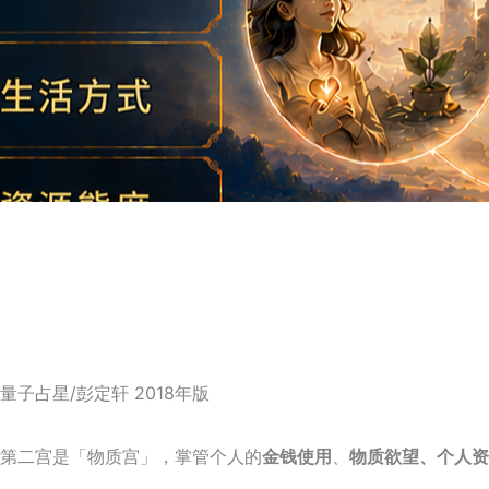
量子占星/彭定轩 2018年版
第二宫是「物质宫」，掌管个人的
金钱使用
、
物质欲望、
个人资