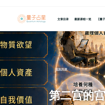
跳
至
内
文章目录
最新课程一览
【量
容
回到列表
第二宫的