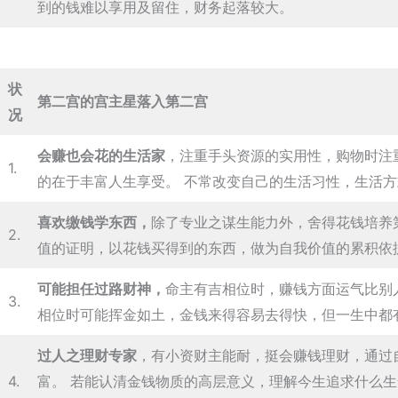
到的钱难以享用及留住，财务起落较大。
状
第二宫的宫主星落入第二宫
况
会赚也会花的生活家
，注重手头资源的实用性，购物时注
1.
的在于丰富人生享受。 不常改变自己的生活习性，生活
喜欢缴钱学东西，
除了专业之谋生能力外，舍得花钱培养
2.
值的证明，以花钱买得到的东西，做为自我价值的累积依
可能担任过路财神，
命主有吉相位时，赚钱方面运气比别
3.
相位时可能挥金如土，金钱来得容易去得快，但一生中都
过人之理财专家
，有小资财主能耐，挺会赚钱理财，通过
4.
富。 若能认清金钱物质的高层意义，理解今生追求什么