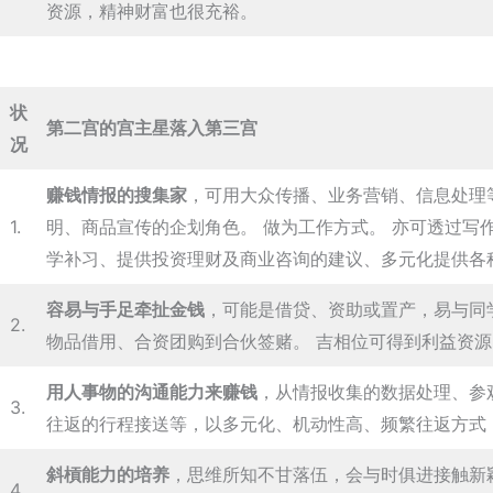
资源，精神财富也很充裕。
状
第二宫的宫主星落入第三宫
况
赚钱情报的搜集家
，可用大众传播、业务营销、信息处理
1.
明、商品宣传的企划角色。 做为工作方式。 亦可透过写
学补习、提供投资理财及商业咨询的建议、多元化提供各
容易与手足牵扯金钱
，可能是借贷、资助或置产，易与同
2.
物品借用、合资团购到合伙签赌。 吉相位可得到利益资
用人事物的沟通能力来赚钱
，从情报收集的数据处理、参
3.
往返的行程接送等，以多元化、机动性高、频繁往返方式
斜槓能力的培养
，思维所知不甘落伍，会与时俱进接触新
4.