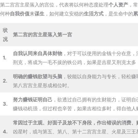
第二宫宫主星落入的宫位，代表将以何种态度处理
个人资产
，常
何种
自我价值
来
谋生
，如何建立安稳的
生活方式
，是生命中的
累
状
第二宫的宫主星落入第一宫
况
自我认同来自具体财物
，对于可以使用的金钱十分在意，
1.
刑克，将成为一毛不拔的铁公鸡，如果是吉星又刑克太多
明确的赚钱欲望与头脑
，较能以自身能力与专长，轻松赚
2.
第八宫宫主星形成相位时。
努力赚钱证明自己
，欲透过自己拥有的生财能力，证明自
3.
赚钱动机强，但过程也辛苦，如果吉相位多时，得自他人
常因过于主观、
好面子
及放不下身段，作出错误的消费、
4.
凶星时，或与第五、第八、第十二宫宫主星、火星及三王