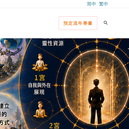
简中
繁中
預定流年專書