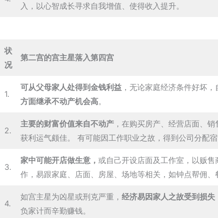
入，以心智成长寻求自我增值、使得收入提升。
状
第二宫的宫主星落入第四宫
况
可从父母家人处得到金钱利益
，无论家庭经济条件好坏，
1.
方面继承不动产机会高
。
主要的财富价值来自不动产
，在购买房产、经营店面、销
2.
获利运气颇佳。 有可能因工作职业之故，得到公司分配
家中可能开店做生意，
或自己开设店面及工作室，以贩售
3.
作，易跟家庭、店面、房屋、场地等相关，如钟点帮佣、
如宫主星为凶星或刑克严重，
经济易因家人之故受到损失
4.
负家计而辛勤赚钱。