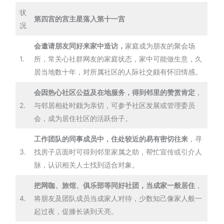
状
第四宫的宫主星落入第十一宫
况
会邀请朋友同好来家中造访，
家庭成为朋友的聚会场
1.
所，常关心社群网友的家庭状态，家中可能做生意，久
居当地数十年，对所属社区的人际社交颇有怀旧情感。
会因热心社区公益及在地服务，得到邻里的赞赏肯定
，
2.
与邻居相处时颇为亲切，可参予社区发展或管理委员
会，成为居住社区的活跃份子。
工作团队的同事成员中，住处较近的易有密切往来
，寻
3.
找房子店面时可得到邻里家属之助，帮忙宣传或引介人
脉，认识相关人士找到适合对象。
把网咖、旅馆、俱乐部等同好社团，当成家一般居住
，
4.
将朋友及团队成员当成家人对待，少数知己像家人般一
起过夜，促膝长谈到天亮。