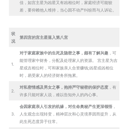
佳，如宫主星为凶星又有凶相位时，家庭经济可能较
差，要仰赖他人维持，当心因不动产纠纷而与人诉讼。
状
第四宫的宫主星落入第八宫
况
对于家庭家族中的生死及隐密之事，颇有了解兴趣
，可
能管理家中财务，分配及处理家人的资源。 宫主星为吉
1.
星或吉相位时，可和家族亲人合资赚钱;凶星或凶相位
时，易受家人的经济财务所拖累。
对私密情感及男女之事，抱持严守秘密的保护态度
，有
2.
许多只能对家人说，难以告知外人的内心事。
会因家庭亲人引发的机缘，对生命奥秘产生更深领悟
，
3.
人生观念出现转变，精神层次和心灵境界因而提升，从
此生死态度异于往常。