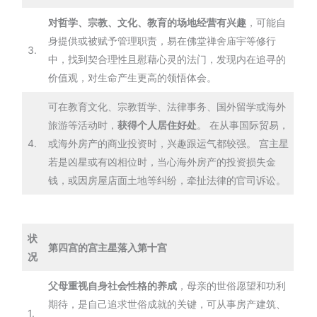
对哲学、宗教、文化、教育的场地经营有兴趣
，可能自
身提供或被赋予管理职责，易在佛堂禅舍庙宇等修行
3.
中，找到契合理性且慰藉心灵的法门，发现内在追寻的
价值观，对生命产生更高的领悟体会。
可在教育文化、宗教哲学、法律事务、国外留学或海外
旅游等活动时，
获得个人居住好处
。 在从事国际贸易，
4.
或海外房产的商业投资时，兴趣跟运气都较强。 宫主星
若是凶星或有凶相位时，当心海外房产的投资损失金
钱，或因房屋店面土地等纠纷，牵扯法律的官司诉讼。
状
第四宫的宫主星落入第十宫
况
父母重视自身社会性格的养成
，母亲的世俗愿望和功利
期待，是自己追求世俗成就的关键，可从事房产建筑、
1.