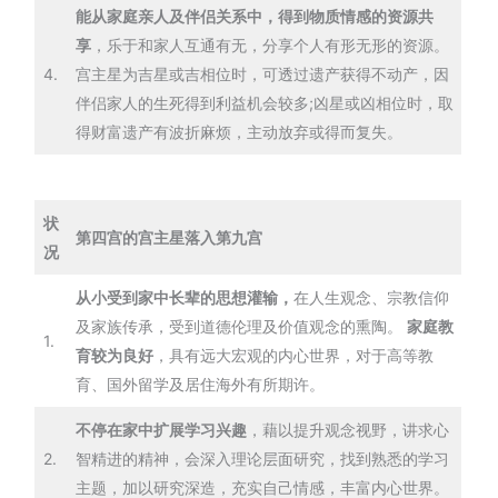
能从家庭亲人及伴侣关系中，得到物质情感的资源共
享
，乐于和家人互通有无，分享个人有形无形的资源。
4.
宫主星为吉星或吉相位时，可透过遗产获得不动产，因
伴侣家人的生死得到利益机会较多;凶星或凶相位时，取
得财富遗产有波折麻烦，主动放弃或得而复失。
状
第四宫的宫主星落入第九宫
况
从小受到家中长辈的思想灌输，
在人生观念、宗教信仰
及家族传承，受到道德伦理及价值观念的熏陶。
家庭教
1.
育较为良好
，具有远大宏观的内心世界，对于高等教
育、国外留学及居住海外有所期许。
不停在家中扩展学习兴趣
，藉以提升观念视野，讲求心
2.
智精进的精神，会深入理论层面研究，找到熟悉的学习
主题，加以研究深造，充实自己情感，丰富内心世界。