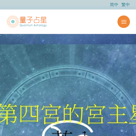
跳
简中
繁中
至
内
容