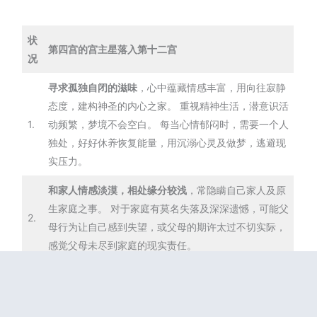
状
第四宫的宫主星落入第十二宫
况
寻求孤独自闭的滋味
，心中蕴藏情感丰富，用向往寂静
态度，建构神圣的内心之家。 重视精神生活，潜意识活
1.
动频繁，梦境不会空白。 每当心情郁闷时，需要一个人
独处，好好休养恢复能量，用沉溺心灵及做梦，逃避现
实压力。
和家人情感淡漠，相处缘分较浅
，常隐瞒自己家人及原
生家庭之事。 对于家庭有莫名失落及深深遗憾，可能父
2.
母行为让自己感到失望，或父母的期许太过不切实际，
感觉父母未尽到家庭的现实责任。
需要远离尘嚣的安静住所
，需要没有噪音干扰的个人房
3.
间，可能随家庭需求或婚姻伴侣，莫名搬到前世的国家
地区居住。