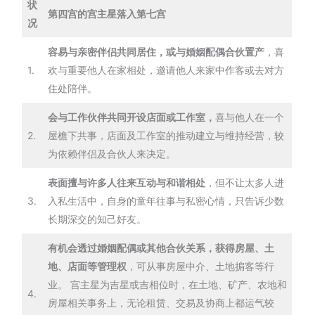
状
第四宫的宫主星落入第七宫
况
容易与亲密伴侣共同居住，或与婚姻配偶合伙置产
，喜
1.
欢与重要他人在家相处，邀请他人来家中作客或去对方
住处陪伴。
会与工作伙伴共同开设店面或工作室，
喜与他人在一个
2.
屋檐下共事，店面及工作室的推动建立与维持经营，较
为依赖伴侣及合伙人来决定。
表面擅与许多人往来互动与和谐相处
，但不让太多人进
3.
入私生活中，自身的童年往事与私密心情，只告诉少数
长期深交的知己好友。
有机会透过婚姻配偶或其他合伙关系，获得房屋、土
地、店面等管理权
，可从事房屋中介、土地掮客等行
业。 宫主星为吉星或吉相位时，在土地、矿产、农地和
4.
房屋相关事务上，无论租赁、交易及协商上都运气较